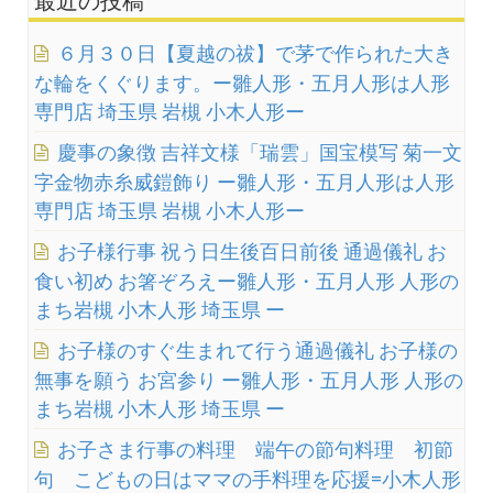
６月３０日【夏越の祓】で茅で作られた大き
な輪をくぐります。ー雛人形・五月人形は人形
専門店 埼玉県 岩槻 小木人形ー
慶事の象徴 吉祥文様「瑞雲」国宝模写 菊一文
字金物赤糸威鎧飾り ー雛人形・五月人形は人形
専門店 埼玉県 岩槻 小木人形ー
お子様行事 祝う日生後百日前後 通過儀礼 お
食い初め お箸ぞろえー雛人形・五月人形 人形の
まち岩槻 小木人形 埼玉県 ー
お子様のすぐ生まれて行う通過儀礼 お子様の
無事を願う お宮参り ー雛人形・五月人形 人形の
まち岩槻 小木人形 埼玉県 ー
お子さま行事の料理 端午の節句料理 初節
句 こどもの日はママの手料理を応援=小木人形