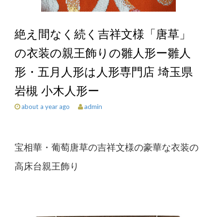
絶え間なく続く吉祥文様「唐草」
の衣装の親王飾りの雛人形ー雛人
形・五月人形は人形専門店 埼玉県
岩槻 小木人形ー
admin
about a year ago
宝相華・葡萄唐草の吉祥文様の豪華な衣装の
高床台親王飾り