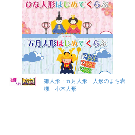
雛人形・五月人形 人形のまち岩
槻 小木人形