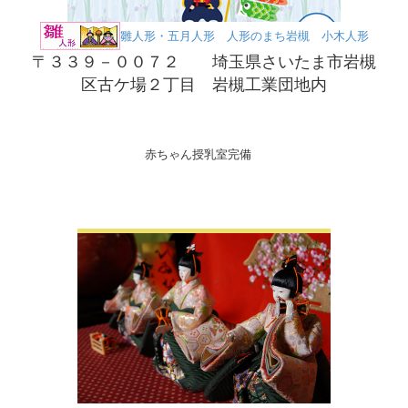
雛人形・五月人形 人形のまち岩槻 小木人形
〒３３９－００７２ 埼玉県さいたま市岩槻
区古ケ場２丁目 岩槻工業団地内
赤ちゃん授乳室完備