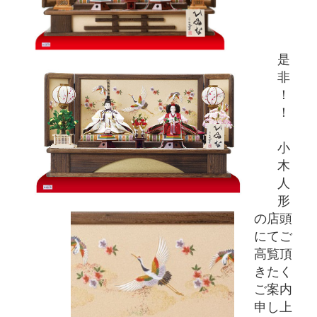
是
非
！
！
小
木
人
形
の店頭
にてご
高覧頂
きたく
ご案内
申し上