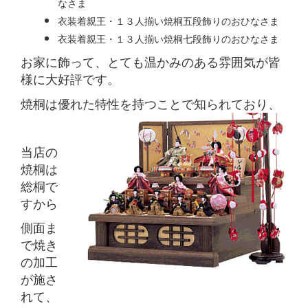
なさま
衣装着親王・１３人揃い焼桐五段飾りのおひなさま
衣装着親王・１３人揃い焼桐七段飾りのおひなさま
お家に飾って、とても温かみのある雰囲気が皆
様に大好評です。
焼桐は優れた特性を持つことで知られており、
当店の
焼桐は
総桐で
すから
側面ま
で焼き
の加工
が施さ
れて、