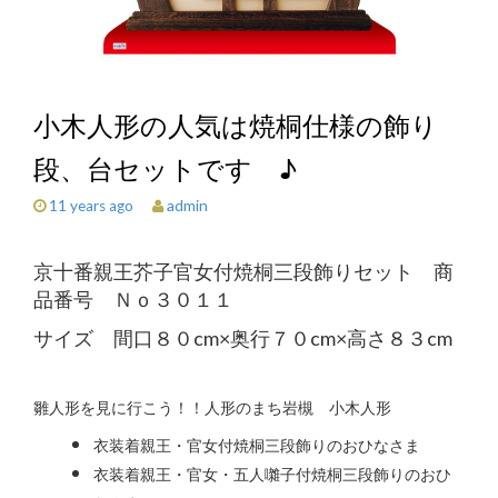
小木人形の人気は焼桐仕様の飾り
段、台セットです ♪
admin
11 years ago
京十番親王芥子官女付焼桐三段飾りセット 商
品番号 Ｎｏ３０１１
サイズ 間口８０cm×奥行７０cm×高さ８３cm
雛人形を見に行こう！！人形のまち岩槻 小木人形
衣装着親王・官女付焼桐三段飾りのおひなさま
衣装着親王・官女・五人囃子付焼桐三段飾りのおひ