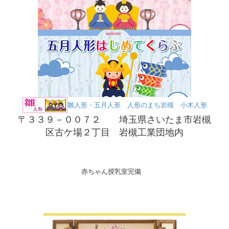
雛人形・五月人形 人形のまち岩槻 小木人形
〒３３９－００７２ 埼玉県さいたま市岩槻
区古ケ場２丁目 岩槻工業団地内
赤ちゃん授乳室完備