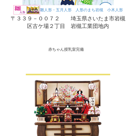
雛人形・五月人形 人形のまち岩槻 小木人形
〒３３９－００７２ 埼玉県さいたま市岩槻
区古ケ場２丁目 岩槻工業団地内
赤ちゃん授乳室完備