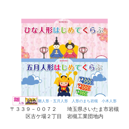
雛人形・五月人形 人形のまち岩槻 小木人形
〒３３９－００７２ 埼玉県さいたま市岩槻
区古ケ場２丁目 岩槻工業団地内