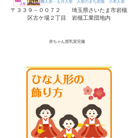
雛人形・五月人形 人形のまち岩槻 小木人形
〒３３９－００７２ 埼玉県さいたま市岩槻
区古ケ場２丁目 岩槻工業団地内
赤ちゃん授乳室完備