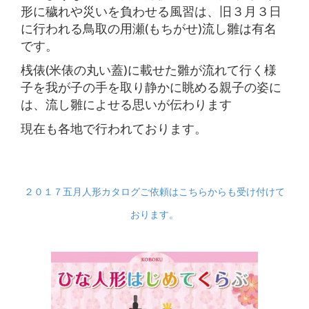
形に穢れや災いを負わせる風習は、旧３月３日
に行われる鳥取の用瀬(もちがせ)流し雛は有名
です。
桟俵(米俵の丸い蓋)に載せた雛が流れて行く様
子を我が子の手を取り静かに眺める親子の姿に
は、流し雛によせる思いが伝わります
現在も各地で行われております。
２０１７五月人形カタログご依頼はこちらからも受け付けて
おります。