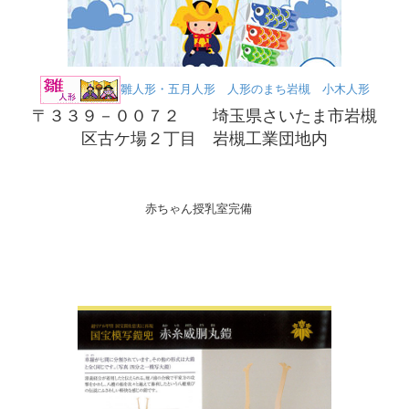
雛人形・五月人形 人形のまち岩槻 小木人形
〒３３９－００７２ 埼玉県さいたま市岩槻
区古ケ場２丁目 岩槻工業団地内
赤ちゃん授乳室完備