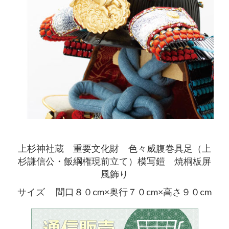
上杉神社蔵 重要文化財 色々威腹巻具足（上
杉謙信公・飯綱権現前立て）模写鎧 焼桐板屏
風飾り
サイズ 間口８０cm×奥行７０cm×高さ９０cm