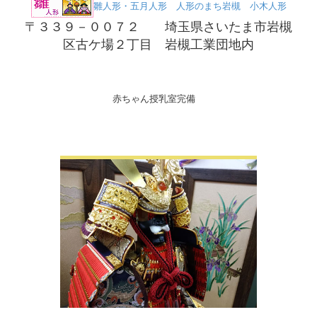
雛人形・五月人形 人形のまち岩槻 小木人形
〒３３９－００７２ 埼玉県さいたま市岩槻
区古ケ場２丁目 岩槻工業団地内
赤ちゃん授乳室完備