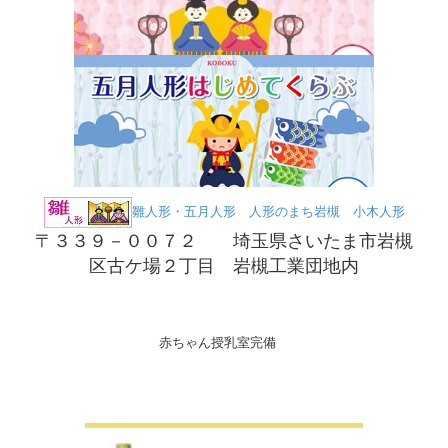
雛人形・五月人形 人形のまち岩槻 小木人形
〒３３９－００７２ 埼玉県さいたま市岩槻
区古ケ場２丁目 岩槻工業団地内
赤ちゃん授乳室完備