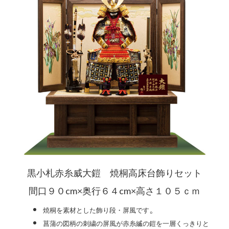
黒小札赤糸威大鎧 焼桐高床台飾りセット
間口９０cm×奥行６４cm×高さ１０５ｃｍ
。
焼桐を素材とした飾り段・屏風です
菖蒲の図柄の刺繍の屏風が赤糸縅の鎧を一層くっきりと