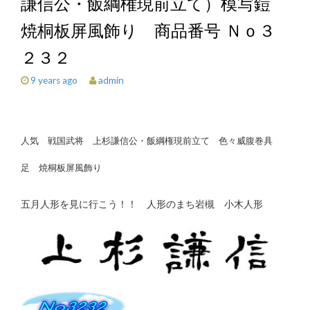
謙信公・飯綱権現前立て）模写鎧
焼桐板屏風飾り 商品番号 Ｎｏ３
２３２
admin
9 years ago
人気 戦国武将 上杉謙信公・飯綱権現前立て 色々威腹巻具
足 焼桐板屏風飾り
五月人形を見に行こう！！ 人形のまち岩槻 小木人形