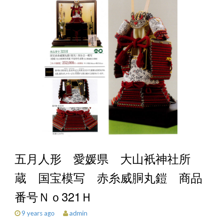
五月人形 愛媛県 大山衹神社所
蔵 国宝模写 赤糸威胴丸鎧 商品
番号Ｎｏ321Ｈ
admin
9 years ago