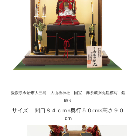
愛媛県今治市大三島 大山祇神社 国宝 赤糸威胴丸鎧模写 鎧
飾り
サイズ 間口８４ｃｍ×奥行５０cm×高さ９０
cm