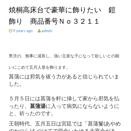
焼桐高床台で豪華に飾りたい 鎧
飾り 商品番号Ｎｏ３２１１
admin
9 years ago
男児の、無事に成長し、強い立派な子になって欲しいとの願
いにこめて五月人形を飾ります。
菖蒲には邪気を祓う力があると信じられていま
した。
５月５日には菖蒲を軒に挿して家から邪気を払
ったり、
菖蒲湯
に入って病気にならないように
と、祈ったのです。
王朝時代、五月五日は宮廷では「菖蒲鬘(あやめ
のかつら)をつけてで節会いわゆる大宴会があ