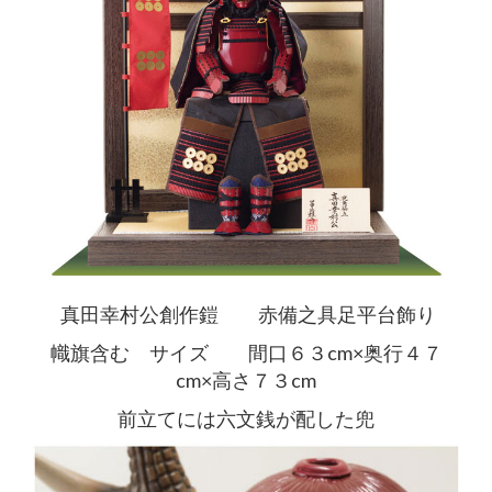
真田幸村公創作鎧 赤備之具足平台飾り
幟旗含む サイズ 間口６３cm×奥行４７
cm×高さ７３cm
前立てには六文銭が配した兜