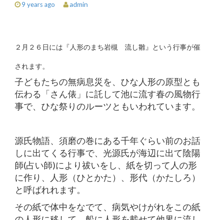
admin
9 years ago
２月２６日には『人形のまち岩槻 流し雛』という行事が催
されます。
子どもたちの無病息災を、ひな人形の原型とも
伝わる「さん俵」に託して池に流す春の風物行
事で、ひな祭りのルーツともいわれています。
源氏物語、須磨の巻にある千年ぐらい前のお話
しに出てくる行事で、光源氏が海辺に出て陰陽
師(占い師)により祓いをし、紙を切って人の形
に作り、人形（ひとかた）、形代（かたしろ）
と呼ばれれます。
その紙で体中をなでて、病気やけがれをこの紙
の人形に移して、船に人形を載せて他界に流し