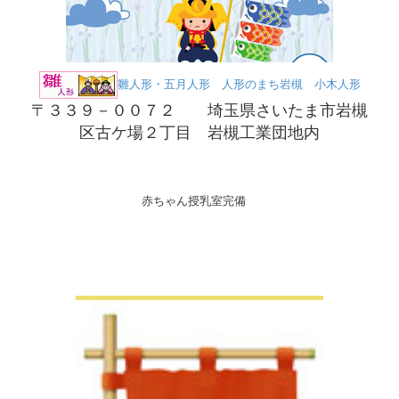
雛人形・五月人形 人形のまち岩槻 小木人形
〒３３９－００７２ 埼玉県さいたま市岩槻
区古ケ場２丁目 岩槻工業団地内
赤ちゃん授乳室完備