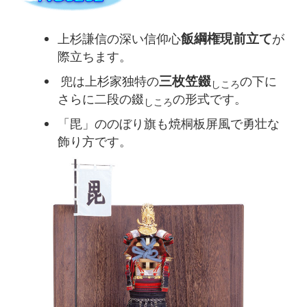
上杉謙信の深い信仰心
飯綱権現前立て
が
際立ちます。
兜は上杉家独特の
三枚笠錣
の下に
しころ
さらに二段の錣
の形式です。
しころ
「毘」ののぼり旗も焼桐板屏風で勇壮な
飾り方です。