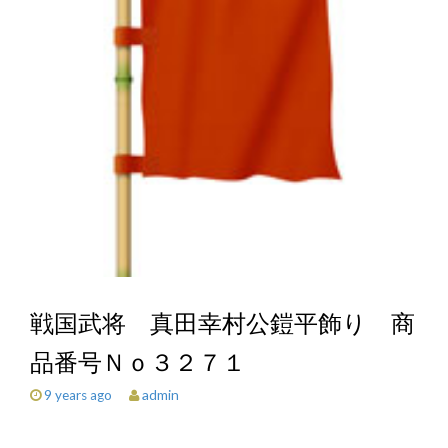
戦国武将 真田幸村公鎧平飾り 商
品番号Ｎｏ３２７１
admin
9 years ago