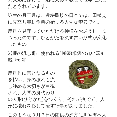
たとされています。
弥生の月三月は、農耕民族の日本では、田植え
に先立ち農耕作業の始まる大切な季節です。
農耕を見守っていただける神様をお迎えし、ま
つったのです。ひとがたを流す古い形式が変化
したもの。
岩槻の流し雛に使われる”桟俵(米俵の丸い蓋)に
載せた雛
農耕作に害となるもの
を払い、身の穢れも流
し浄める大切さが重視
され、人間の身代わり
の人形(ひとかた)をつくり、それで撫でて、人
形に穢れを移して流す行事がありました。
このような３月３日の節供の夕方に川や海へ人