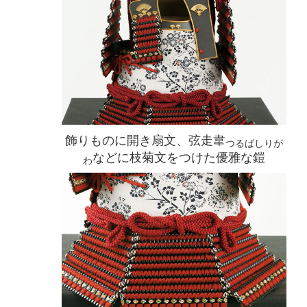
飾りものに開き扇文、弦走韋
つるばしりが
などに枝菊文をつけた優雅な鎧
わ