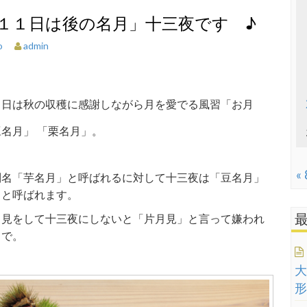
１１日は後の名月」十三夜です ♪
admin
o
１日は秋の収穫に感謝しながら月を愛でる風習「お月
名月」 「栗名月」。
«
別名「芋名月」と呼ばれるに対して十三夜は「豆名月」
」と呼ばれます。
月見をして十三夜にしないと「片月見」と言って嫌われ
うで。
大
形