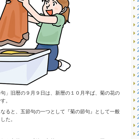
節句」旧暦の９月９日は、新暦の１０月半ば、菊の花の
です。
になると、五節句の一つとして『菊の節句』として一般
ました。