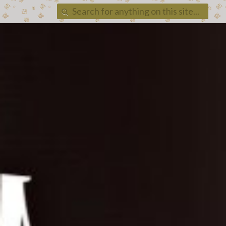
Search
for: