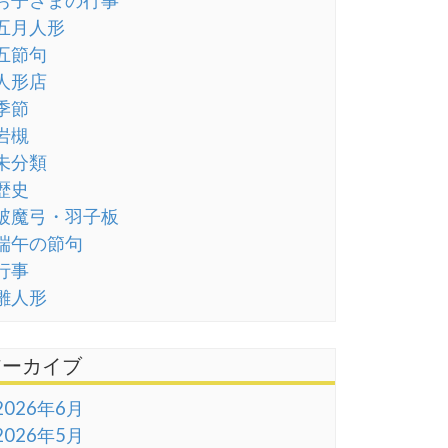
五月人形
五節句
人形店
季節
岩槻
未分類
歴史
破魔弓・羽子板
端午の節句
行事
雛人形
アーカイブ
2026年6月
2026年5月