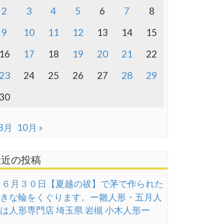
2
3
4
5
6
7
8
9
10
11
12
13
14
15
16
17
18
19
20
21
22
23
24
25
26
27
28
29
30
 8月
10月 »
最近の投稿
６月３０日【夏越の祓】で茅で作られた
きな輪をくぐります。ー雛人形・五月人
は人形専門店 埼玉県 岩槻 小木人形ー