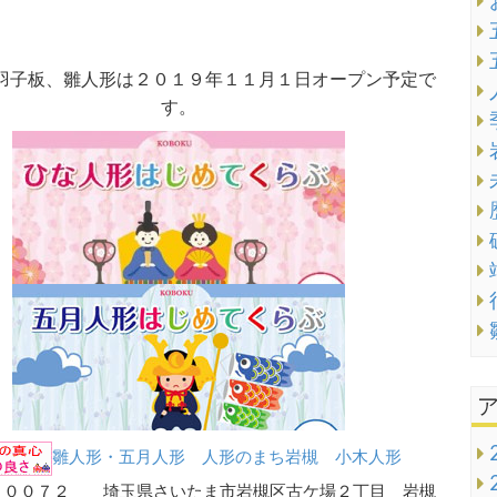
羽子板、雛人形は２０１９年１１月１日オープン予定で
す。
雛人形・五月人形 人形のまち岩槻 小木人形
－００７２ 埼玉県さいたま市岩槻区古ケ場２丁目 岩槻