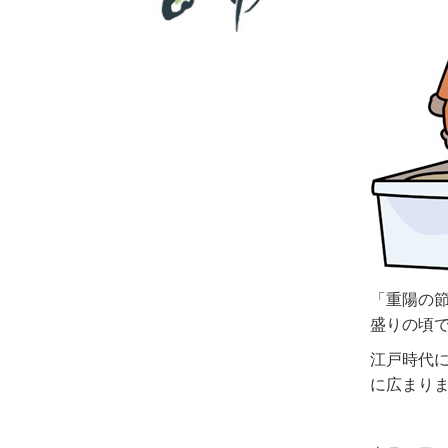
「重陽の
盛りの頃
江戸時代
に広まり