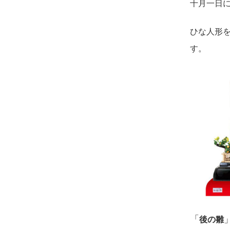
十月一日
ひな人形
す。
「
後の雛