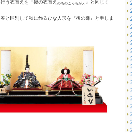
に行う衣替えを『後の衣替え
』と同じく
のちのころもがえ
を春と区別して秋に飾るひな人形を『後の雛』と申しま
」