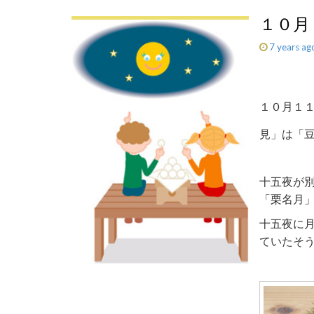
１０月
7 years ag
１０月１
見」は「豆
十五夜が
「栗名月
十五夜に
ていたそ