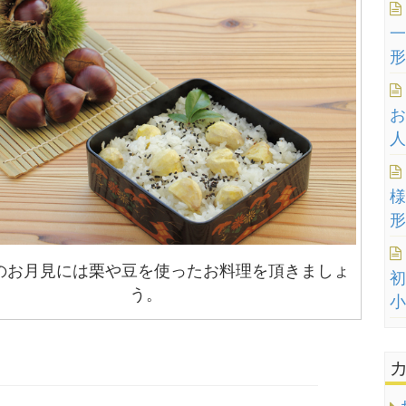
一
形
お
人
様
形
のお月見には栗や豆を使ったお料理を頂きましょ
初
う。
小