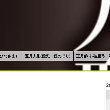
ひなさま）
五月人形(鎧兜・鯉のぼり)
正月飾り-破魔弓・
2