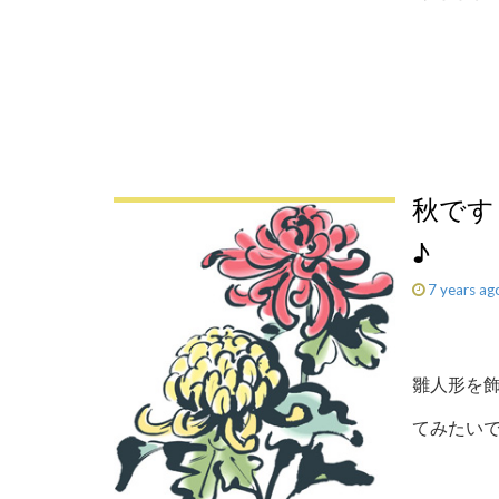
秋です
♪
7 years ag
雛人形を
てみたい