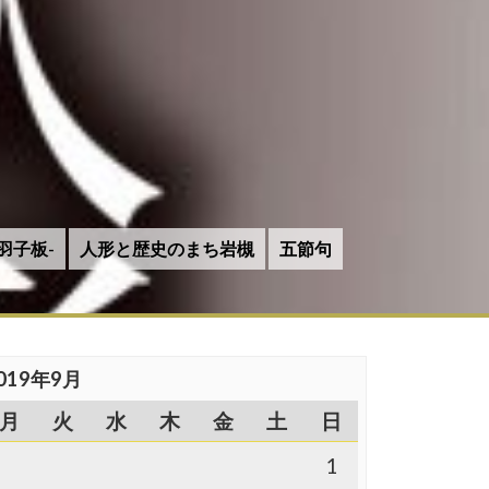
羽子板-
人形と歴史のまち岩槻
五節句
019年9月
月
火
水
木
金
土
日
1