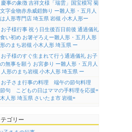
慶事の象徴 吉祥文様「瑞雲」国宝模写 菊
文字金物赤糸威鎧飾り ー雛人形・五月人
は人形専門店 埼玉県 岩槻 小木人形ー
お子様行事 祝う日生後百日前後 通過儀礼
食い初め お箸ぞろえー雛人形・五月人形
形のまち岩槻 小木人形 埼玉県 ー
お子様のすぐ生まれて行う通過儀礼 お子
の無事を願う お宮参り ー雛人形・五月人
 人形のまち岩槻 小木人形 埼玉県 ー
お子さま行事の料理 端午の節句料理
節句 こどもの日はママの手料理を応援=
木人形 埼玉県 さいたま市 岩槻=
カテゴリー
お子さまの行事