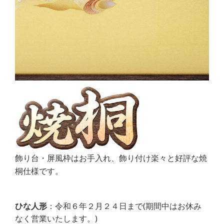
飾り台・屏風枠はお手入れ、飾り付け楽々と好評な焼
桐仕様です。
ひな人形
：令和６年２月２４日まで(期間中はお休み
なく営業いたします。)