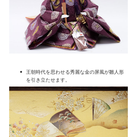
王朝時代を思わせる秀麗な金の屏風が雛人形
を引き立たせます。