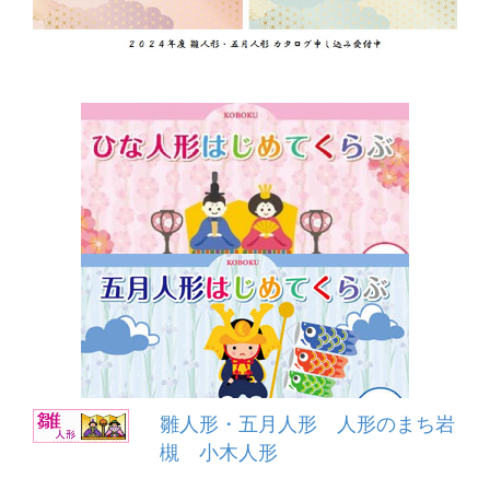
雛人形・五月人形 人形のまち岩
槻 小木人形