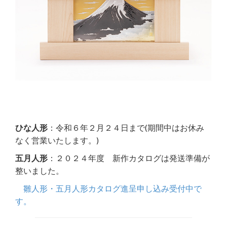
ひな人形
：令和６年２月２４日まで(期間中はお休み
なく営業いたします。)
五月人形
：２０２４年度 新作カタログは発送準備が
整いました。
雛人形・五月人形カタログ進呈申し込み受付中で
す。