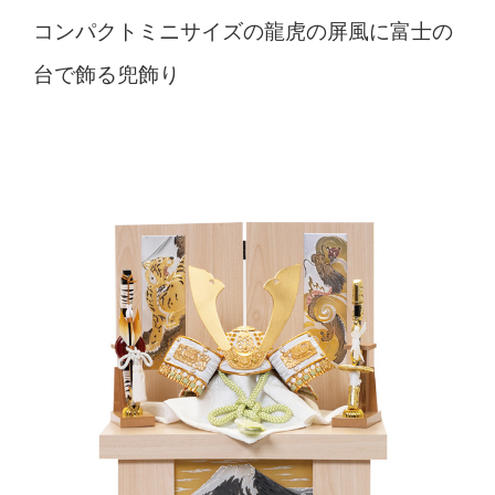
コンパクトミニサイズの龍虎の屏風に富士の
台で飾る兜飾り