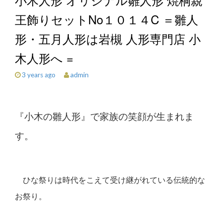
王飾りセットNo１０１４C ＝雛人
形・五月人形は岩槻 人形専門店 小
木人形へ =
admin
3 years ago
『小木の雛人形』で家族の笑顔が生まれま
す。
ひな祭りは時代をこえて受け継がれている伝統的な
お祭り。