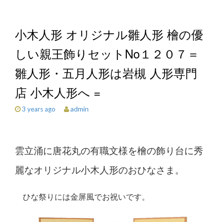
小木人形 オリジナル雛人形 檜の優
しい親王飾りセットNo１２０７＝
雛人形・五月人形は岩槻 人形専門
店 小木人形へ =
admin
3 years ago
雲立涌に唐花丸の有職文様を檜の飾り台に秀
麗なオリジナル小木人形のおひなさま。
ひな祭りには金屏風でお祝いです。