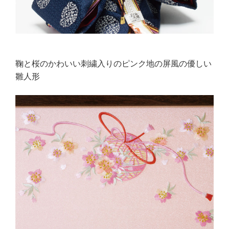
鞠と桜のかわいい刺繍入りのピンク地の屏風の優しい
雛人形