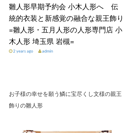
雛人形早期予約会 小木人形へ 伝
統的衣装と新感覚の融合な親王飾り
=雛人形・五月人形の人形専門店 小
木人形 埼玉県 岩槻=
admin
2 years ago
お子様の幸せを願う
鱗に宝尽くし文様の親王
飾りの雛人形