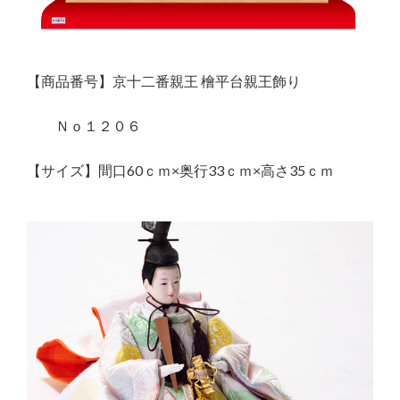
【商品番号】京十二番親王 檜平台親王飾り
Ｎｏ１２０６
【サイズ】間口60ｃｍ×奥行33ｃｍ×高さ35ｃｍ