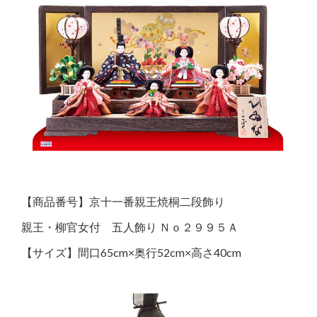
【商品番号】京十一番親王焼桐二段飾り
親王・柳官女付 五人飾り Ｎｏ２９９５Ａ
【サイズ】間口65cm×奥行52cm×高さ40cm