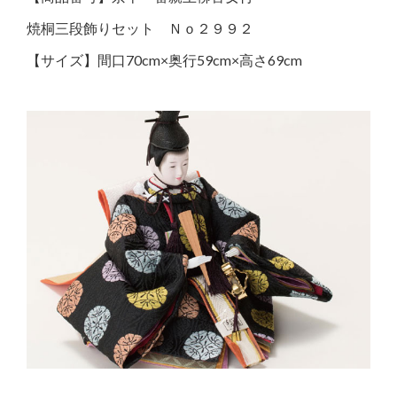
焼桐三段飾りセット Ｎｏ２９９２
【サイズ】間口70cm×奥行59cm×高さ69cm