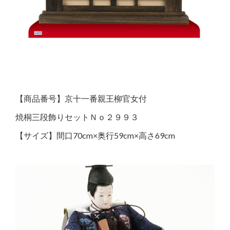
【商品番号】京十一番親王柳官女付
焼桐三段飾りセットＮｏ２９９３
【サイズ】間口70cm×奥行59cm×高さ69cm