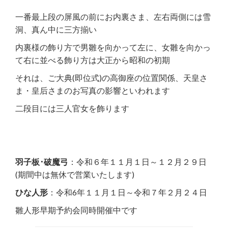
一番最上段の屏風の前にお内裏さま、左右両側には雪
洞、真ん中に三方揃い
内裏様の飾り方で男雛を向かって左に、女雛を向かっ
て右に並べる飾り方は大正から昭和の初期
それは、ご大典(即位式)の高御座の位置関係、天皇さ
ま・皇后さまのお写真の影響といわれます
二段目には三人官女を飾ります
羽子板･破魔弓
：令和６年１１月１日～１２月２９日
(期間中は無休で営業いたします)
ひな人形
：令和6年１１月１日～令和７年２月２４日
雛人形早期予約会同時開催中です