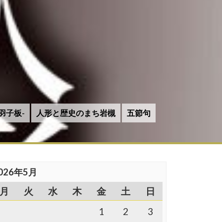
羽子板-
人形と歴史のまち岩槻
五節句
026年5月
月
火
水
木
金
土
日
1
2
3