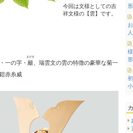
形
今回は文様としての吉
祥文様の【雲】です。
お
人
様
まがき
形
・一の字・
籬
、
瑞雲文の
雲の
特徴の豪華な菊一
鎧赤糸威
初
小