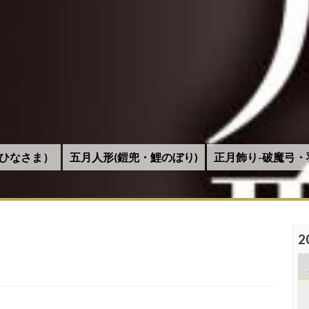
ひなさま）
五月人形(鎧兜・鯉のぼり)
正月飾り-破魔弓・
2