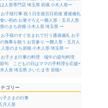
は人形専門店 埼玉県 岩槻 小木人形ー
お子様行事 祝う日生後百日前後 通過儀礼
食い初め お箸ぞろえー雛人形・五月人形
形のまち岩槻 小木人形 埼玉県 ー
お子様のすぐ生まれて行う通過儀礼 お子
の無事を願う お宮参り ー雛人形・五月人
 人形のまち岩槻 小木人形 埼玉県 ー
お子さま行事の料理 端午の節句料理
節句 こどもの日はママの手料理を応援=
木人形 埼玉県 さいたま市 岩槻=
カテゴリー
お子さまの行事
五月人形