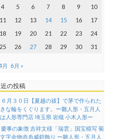
4
5
6
7
8
9
10
11
12
13
14
15
16
17
18
19
20
21
22
23
24
25
26
27
28
29
30
31
 4月
6月 »
最近の投稿
６月３０日【夏越の祓】で茅で作られた
きな輪をくぐります。ー雛人形・五月人
は人形専門店 埼玉県 岩槻 小木人形ー
慶事の象徴 吉祥文様「瑞雲」国宝模写 菊
文字金物赤糸威鎧飾り ー雛人形・五月人