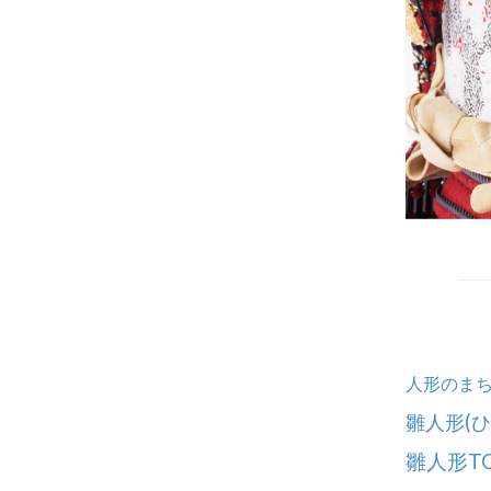
人形のまち
雛人形(
雛人形T