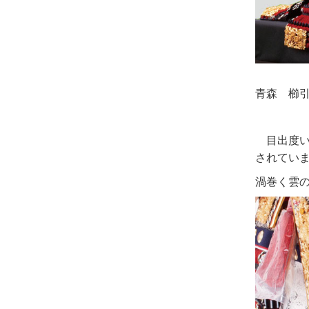
青森 櫛引
目出度い
されてい
渦巻く雲