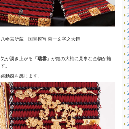
八幡宮所蔵 国宝模写 菊一文字之大鎧
気が湧き上がる「
瑞雲
」が鎧の大袖に見事な金物が施
ます。
の躍動感を感じます。