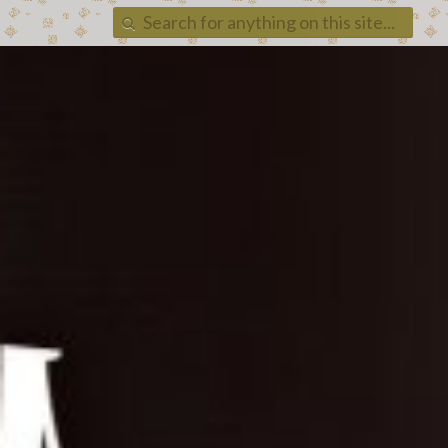
Search
for: