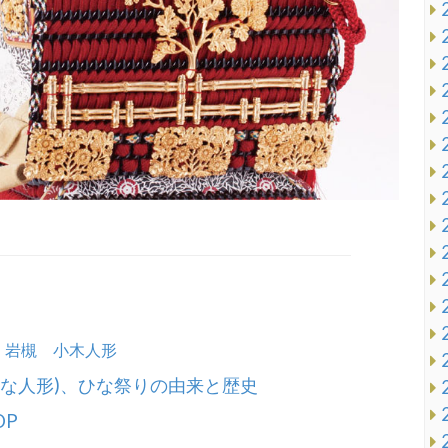
 岩槻 小木人形
ひな人形)、ひな祭りの由来と歴史
OP