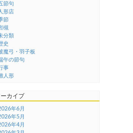
五節句
人形店
季節
岩槻
未分類
歴史
破魔弓・羽子板
端午の節句
行事
雛人形
アーカイブ
2026年6月
2026年5月
2026年4月
2026年3月