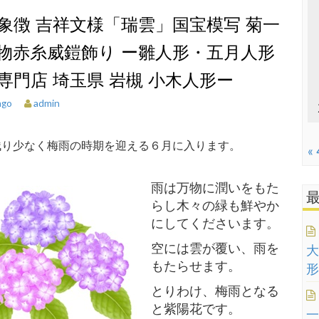
象徴 吉祥文様「瑞雲」国宝模写 菊一
物赤糸威鎧飾り ー雛人形・五月人形
は人形専門店 埼玉県 岩槻 小木人形ー
admin
ago
り少なく梅雨の時期を迎える６月に入ります。
«
雨は万物に潤いをもた
らし木々の緑も鮮やか
にしてくださいます。
空には雲が覆い、雨を
大
もたらせます。
形
とりわけ、梅雨となる
と紫陽花です。
一