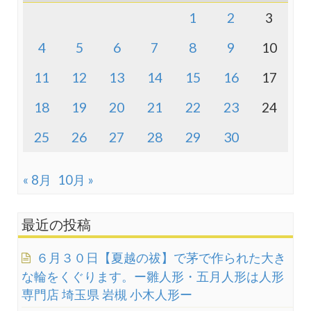
1
2
3
4
5
6
7
8
9
10
11
12
13
14
15
16
17
18
19
20
21
22
23
24
25
26
27
28
29
30
« 8月
10月 »
最近の投稿
６月３０日【夏越の祓】で茅で作られた大き
な輪をくぐります。ー雛人形・五月人形は人形
専門店 埼玉県 岩槻 小木人形ー