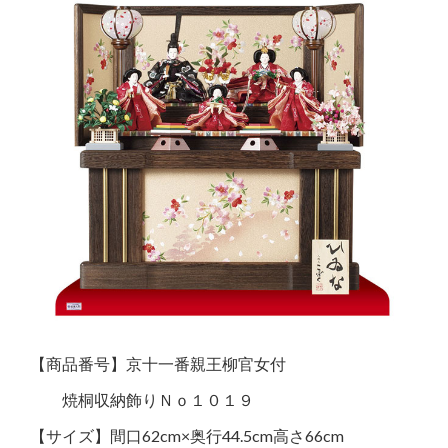
【商品番号】京十一番親王柳官女付
焼桐収納飾りＮｏ１０１９
【サイズ】間口62cm×奥行44.5cm高さ66cm