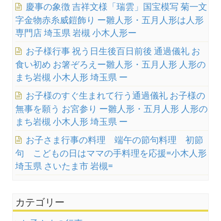
慶事の象徴 吉祥文様「瑞雲」国宝模写 菊一文
字金物赤糸威鎧飾り ー雛人形・五月人形は人形
専門店 埼玉県 岩槻 小木人形ー
お子様行事 祝う日生後百日前後 通過儀礼 お
食い初め お箸ぞろえー雛人形・五月人形 人形の
まち岩槻 小木人形 埼玉県 ー
お子様のすぐ生まれて行う通過儀礼 お子様の
無事を願う お宮参り ー雛人形・五月人形 人形の
まち岩槻 小木人形 埼玉県 ー
お子さま行事の料理 端午の節句料理 初節
句 こどもの日はママの手料理を応援=小木人形
埼玉県 さいたま市 岩槻=
カテゴリー