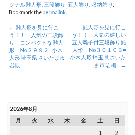
ジナル雛人形
,
三段飾り
,
五人飾り
,
収納飾り
.
Bookmark the
permalink
.
Post
雛人形を見に行こ
←
雛人形を見に行こ
う！！ 人気の嬉しい
う！！ 人気の三段飾
navigation
五人囃子付三段飾り雛
り コンパクトな雛人
人形 No３０１０Ｂ=
形 No２９９２=小木
小木人形 埼玉県 さいた
人形 埼玉県 さいたま市
岩槻=
ま市 岩槻=
→
2026年8月
月
火
水
木
金
土
日
1
2