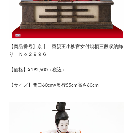
【商品番号】京十二番親王小柳官女付焼桐三段収納飾
り Ｎｏ２９９６
【価格】¥192,500（税込）
【サイズ】間口60cm×奥行55cm高さ60cm