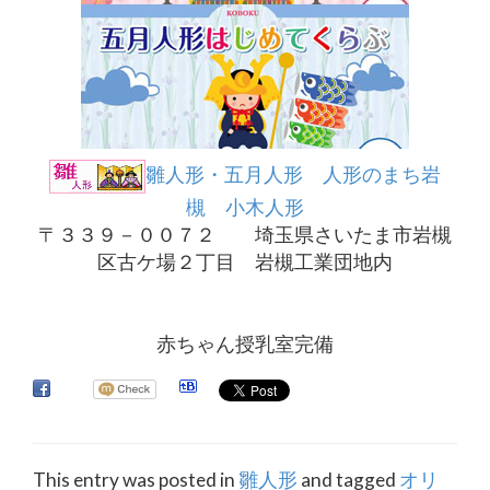
雛人形・五月人形 人形のまち岩
槻 小木人形
〒３３９－００７２ 埼玉県さいたま市岩槻
区古ケ場２丁目 岩槻工業団地内
赤ちゃん授乳室完備
This entry was posted in
雛人形
and tagged
オリ