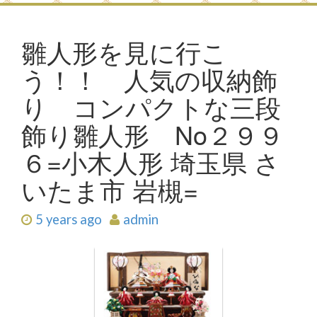
雛人形を見に行こ
う！！ 人気の収納飾
り コンパクトな三段
飾り雛人形 No２９９
６=小木人形 埼玉県 さ
いたま市 岩槻=
5 years ago
admin