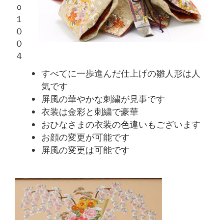
ｏ
１
０
０
４
すべてに一歩進んだ仕上げの雛人形は人
気です
屏風の華やかな刺繍が見事です
衣装は金彩と刺繍で豪華
おひなさまの衣装の色違いもございます
お顔の変更が可能です
屏風の変更は可能です