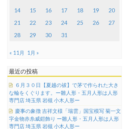
14
15
16
17
18
19
20
21
22
23
24
25
26
27
28
29
30
31
« 11月
1月 »
最近の投稿
６月３０日【夏越の祓】で茅で作られた大き
な輪をくぐります。ー雛人形・五月人形は人形
専門店 埼玉県 岩槻 小木人形ー
慶事の象徴 吉祥文様「瑞雲」国宝模写 菊一文
字金物赤糸威鎧飾り ー雛人形・五月人形は人形
専門店 埼玉県 岩槻 小木人形ー