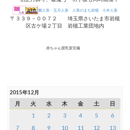
雛人形・五月人形 人形のまち岩槻 小木人形
〒３３９－００７２ 埼玉県さいたま市岩槻
区古ケ場２丁目 岩槻工業団地内
赤ちゃん授乳室完備
2015年12月
月
火
水
木
金
土
日
1
2
3
4
5
6
7
8
9
10
11
12
13