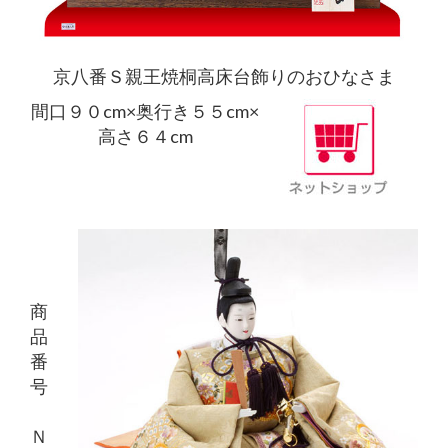
京八番Ｓ親王焼桐高床台飾りのおひなさま
間口９０cm×奥行き５５cm×
高さ６４cm
商
品
番
号
Ｎ