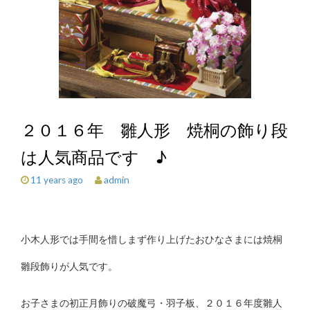
２０１６年 雛人形 焼桐の飾り段
は人気商品です ♪
admin
11 years ago
小木人形では手間を惜しまず作り上げたおひなさまには焼桐
雛段飾りが人気です。
お子さまの初正月飾りの破魔弓・羽子板、２０１６年度雛人