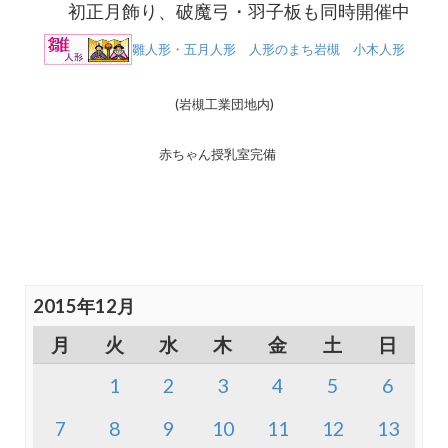
初正月飾り、破魔弓・羽子板も同時開催中
雛人形・五月人形 人形のまち岩槻 小木人形
(岩槻工業団地内)
赤ちゃん授乳室完備
2015年12月
月
火
水
木
金
土
日
1
2
3
4
5
6
7
8
9
10
11
12
13