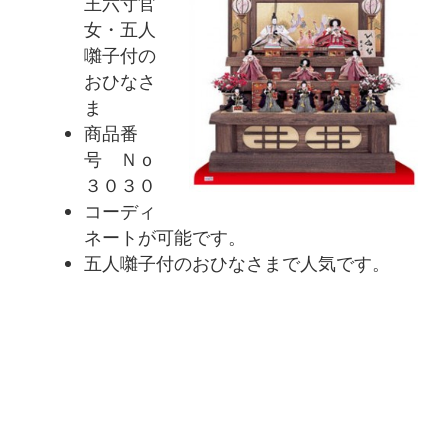
王六寸官
女・五人
囃子付の
おひなさ
ま
商品番
号 Ｎｏ
３０３０
コーディ
ネートが可能です。
五人囃子付のおひなさまで人気です。