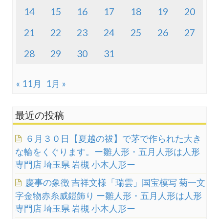
14
15
16
17
18
19
20
21
22
23
24
25
26
27
28
29
30
31
« 11月
1月 »
最近の投稿
６月３０日【夏越の祓】で茅で作られた大き
な輪をくぐります。ー雛人形・五月人形は人形
専門店 埼玉県 岩槻 小木人形ー
慶事の象徴 吉祥文様「瑞雲」国宝模写 菊一文
字金物赤糸威鎧飾り ー雛人形・五月人形は人形
専門店 埼玉県 岩槻 小木人形ー