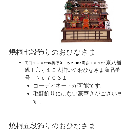
焼桐七段飾りのおひなさま
京八番
間口１２０cm×奥行き１５５cm×高さ１６６cm
親王六寸１３人揃いのおひなさま商品番
号 Ｎｏ７０３１
コーディネートが可能です。
毛氈飾りにはない豪華さがございま
す。
焼桐五段飾りのおひなさま