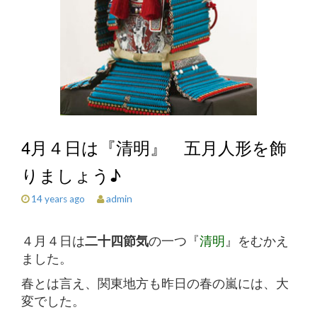
4月４日は『清明』 五月人形を飾
りましょう♪
admin
14 years ago
４月４日は
二十四節気
の一つ『
清明
』をむかえ
ました。
春とは言え、関東地方も昨日の春の嵐には、大
変でした。