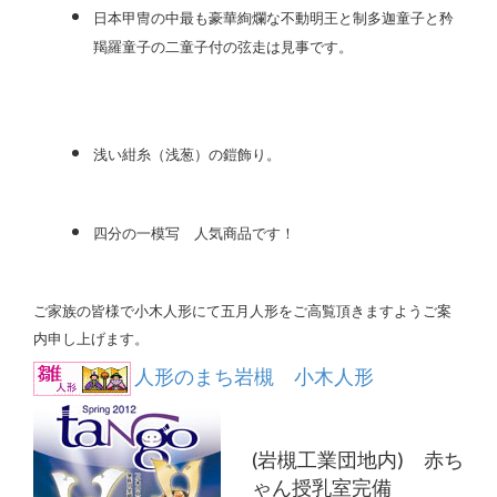
日本甲冑の中最も豪華絢爛な不動明王と制多迦童子と矜
羯羅童子の二童子付の弦走は見事です。
浅い紺糸（浅葱）の鎧飾り。
四分の一模写 人気商品です！
ご家族の皆様で小木人形にて五月人形をご高覧頂きますようご案
内申し上げます。
人形のまち岩槻 小木人形
(岩槻工業団地内) 赤ち
ゃん授乳室完備