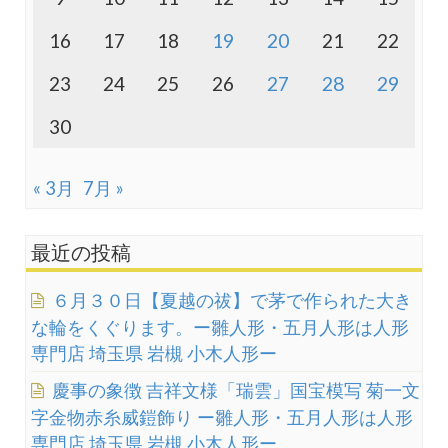
16
17
18
19
20
21
22
23
24
25
26
27
28
29
30
« 3月
7月 »
最近の投稿
６月３０日【夏越の祓】で茅で作られた大き
な輪をくぐります。ー雛人形・五月人形は人形
専門店 埼玉県 岩槻 小木人形ー
慶事の象徴 吉祥文様「瑞雲」国宝模写 菊一文
字金物赤糸威鎧飾り ー雛人形・五月人形は人形
専門店 埼玉県 岩槻 小木人形ー