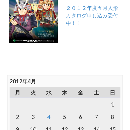
２０１２年度五月人形
カタログ申し込み受付
中！！
2012年4月
月
火
水
木
金
土
日
1
2
3
4
5
6
7
8
9
10
11
12
13
14
15