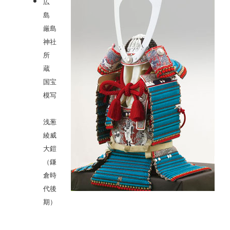
広
島
厳島
神社
所
蔵
国宝
模写
浅葱
綾威
大鎧
（鎌
倉時
代後
期）