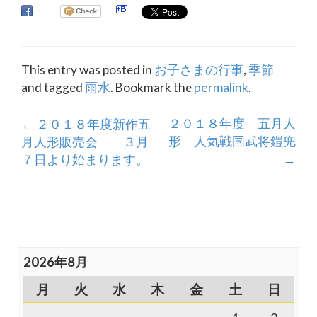
This entry was posted in
お子さまの行事
,
季節
and tagged
雨水
. Bookmark the
permalink
.
Post
２０１８年度 五月人
←
２０１８年度新作五
形 人気戦国武将鎧兜
月人形販売会 ３月
navigation
７日より始まります。
→
2026年8月
月
火
水
木
金
土
日