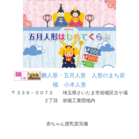
雛人形・五月人形 人形のまち岩
槻 小木人形
〒３３９－００７２ 埼玉県さいたま市岩槻区古ケ場
２丁目 岩槻工業団地内
赤ちゃん授乳室完備