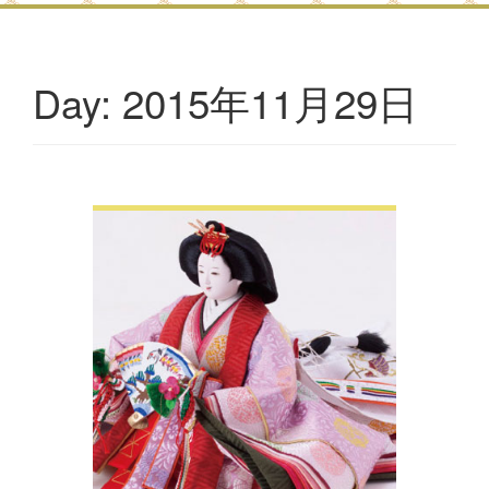
2015年11月29日
Day: