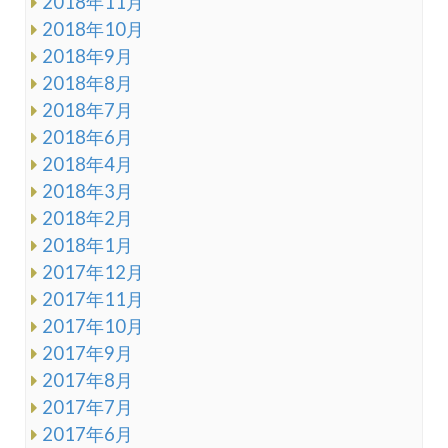
2018年11月
2018年10月
2018年9月
2018年8月
2018年7月
2018年6月
2018年4月
2018年3月
2018年2月
2018年1月
2017年12月
2017年11月
2017年10月
2017年9月
2017年8月
2017年7月
2017年6月