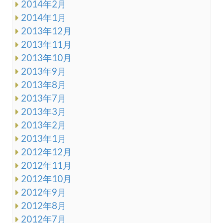
2014年2月
2014年1月
2013年12月
2013年11月
2013年10月
2013年9月
2013年8月
2013年7月
2013年3月
2013年2月
2013年1月
2012年12月
2012年11月
2012年10月
2012年9月
2012年8月
2012年7月