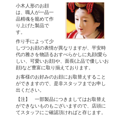
小木人形のお顔
は、職人が一品一
品精魂を籠めて作
り上げた製品で
す。
作り手によって少
しづつお顔の表情が異なリますが、平安時
代の雅さを物語るおすべらかしに丸顔(愛ら
しい、可愛いお顔)や、面長(上品で優しいお
顔)など豊富に取り揃えております。
お客様のお好みのお顔にお取替えすること
ができますので、是非スタッフまでお申し
出ください。
【注】 一部製品につきましてはお取替え
ができないものもございますので、店頭に
てスタッフにご確認頂ければと存じます。