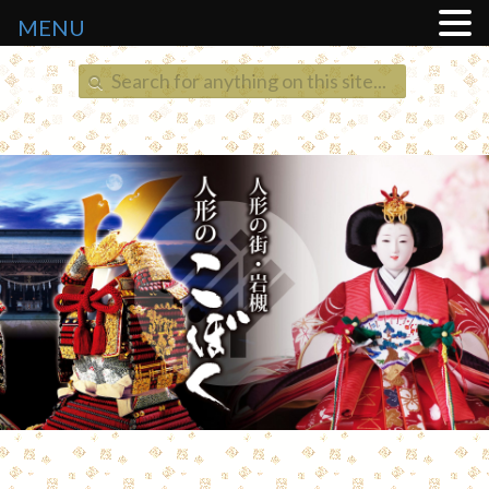
MENU
Search
for: