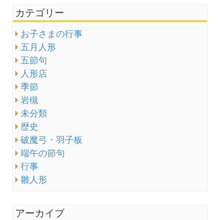
カテゴリー
お子さまの行事
五月人形
五節句
人形店
季節
岩槻
未分類
歴史
破魔弓・羽子板
端午の節句
行事
雛人形
アーカイブ