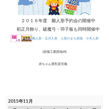
２０１６年度 雛人形予約会の開催中
初正月飾り、破魔弓・羽子板も同時開催中
雛人形・五月人形 人形のまち岩槻 小木人形
(岩槻工業団地内)
赤ちゃん授乳室完備
2015年11月