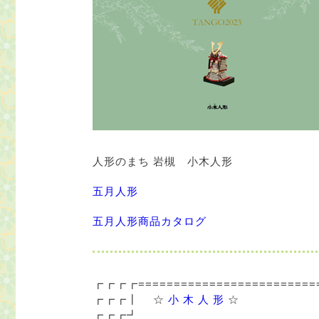
人形のまち 岩槻 小木人形
五月人形
五月人形商品カタログ
┏┏┏┏=========================
┏┏┏┃ ☆
小 木 人 形
☆
┏┏┏┛