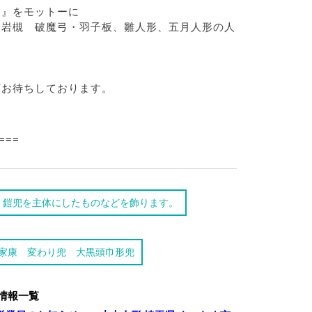
を』をモットーに
岩槻 破魔弓・羽子板、雛人形、五月人形の人
お待ちしております。
===
 鎧兜を主体にしたものなどを飾ります。
家康 変わり兜 大黒頭巾形兜
情報一覧