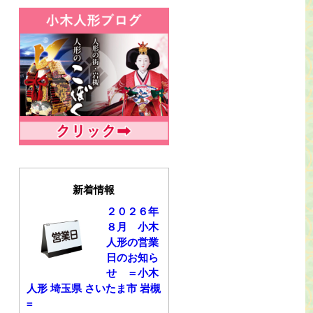
新着情報
２０２６年
８月 小木
人形の営業
日のお知ら
せ ＝小木
人形 埼玉県 さいたま市 岩槻
=