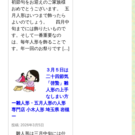
初節句をお迎えのご家族様
おめでとうございます。 五
月人形はいつまで飾ったら
よいのでしょう。 四月中
旬までには飾りたいもので
す。そして一番重要なの
は、毎年人形を飾ることで
す。年一回のお祭りです […]
３月５日は
二十四節気
「啓蟄」雛
人形の上手
なしまい方
ー雛人形・五月人形の人形
専門店 小木人形 埼玉県 岩槻
ー
投稿: 2026年3月5日
雛人形は三月中旬には仕