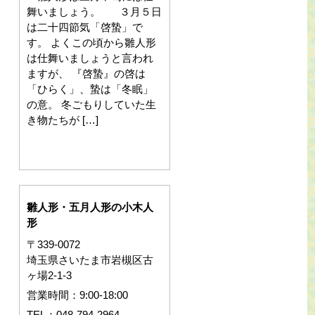
舞いましょう。 ３月５日
は二十四節気「啓蟄」で
す。 よくこの頃から雛人形
は仕舞いましょうと言われ
ますが、 『啓蟄』の啓は
「ひらく」、蟄は「冬眠」
の意。 冬ごもりしていた生
き物たちが […]
雛人形・五月人形の小木人
形
〒339-0072
埼玉県さいたま市岩槻区古
ヶ場2-1-3
営業時間：9:00-18:00
TEL：048-794-2964