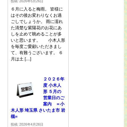
投稿: 2026年5月26日
６月に入ると梅雨。 皆様に
はその後お変わりなくお過
ごしでしょうか。 雨に濡れ
た清楚な紫陽花のお花にあ
しを止めて眺めることが多
いと思います。 小木人形
を毎度ご愛顧いただきまし
て、有難うございます。 ６
月は土 […]
２０２６年
度 小木人
形 ５月の
営業日のご
案内 ＝小
木人形 埼玉県 さいたま市 岩
槻=
投稿: 2026年4月26日