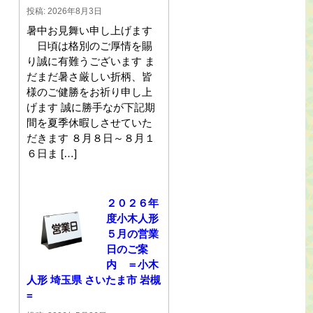
投稿: 2026年8月3日
暑中お見舞い申し上げます
日頃は格別のご厚情を賜
り誠に有難うございます ま
だまだ暑さ厳しい折柄、皆
様のご健勝をお祈り申し上
げます 誠に勝手なが下記期
間を夏季休暇しさせていた
だきます ８月８日～８月１
６日ま […]
２０２６年
度小木人形
５月の営業
日のご案
内 ＝小木
人形 埼玉県 さいたま市 岩槻
=