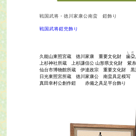
戦国武将・徳川家康公南蛮 鎧飾り
戦国武将鎧兜飾り
しだ
久能山東照宮蔵 徳川家康 重要文化財
歯朶
上杉神社所蔵 上杉謙信公 山形県文化財 紫
仙台市博物館所蔵 伊達政宗 重要文化財 黒
日光東照宮所蔵 徳川家康公 南蛮具足模写
真田幸村公創作鎧 赤備之具足平台飾り