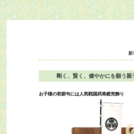
新
剛く、賢く、健やかにを願う親
お子様の初節句には人気戦国武将鎧兜飾り