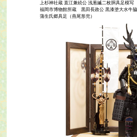
上杉神社蔵 直江兼続公 浅葱縅二枚胴具足模写
福岡市博物館所蔵 黒田長政公 黒漆塗大水牛
蒲生氏郷具足（燕尾形兜）