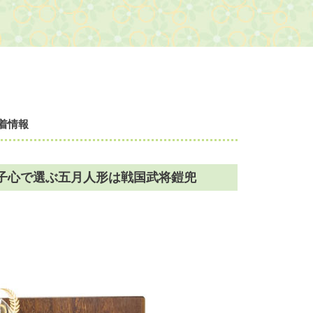
着情報
子心で選ぶ五月人形は戦国武将鎧兜