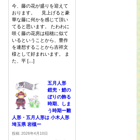
今、藤の花が盛りを迎えて
おります。 見上げると豪
華な藤に何かを感じて頂い
てると思います。 たわわに
咲く藤の花房は稲穂に似て
いるということから、豊作
を連想することから吉祥文
様として好まれいます。 ま
た、平 […]
五月人形
鎧兜・鯉の
ぼりの飾る
時期、しま
う時期ー雛
人形・五月人形は 小木人形
埼玉県 岩槻ー
投稿: 2026年4月10日