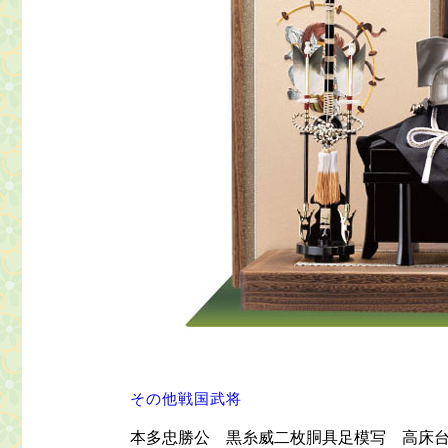
その他戦国武将
本多忠勝公 黒糸威二枚胴具足模写 高床