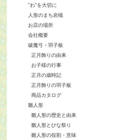
"わ"を大切に
人形のまち岩槻
お店の場所
会社概要
破魔弓・羽子板
正月飾りの由来
お子様の行事
正月の歳時記
正月飾りの羽子板
商品カタログ
雛人形
雛人形の歴史と由来
雛人形とひな祭り
雛人形の役割・意味