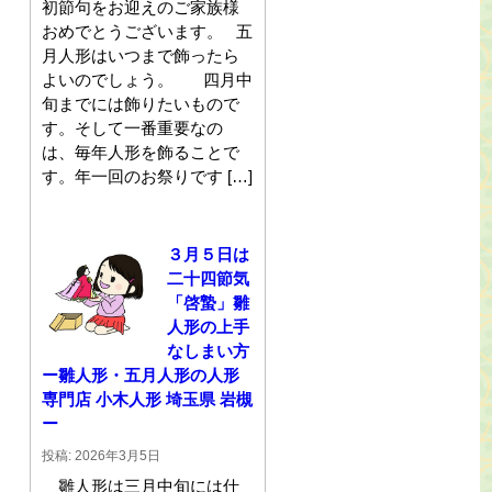
初節句をお迎えのご家族様
おめでとうございます。 五
月人形はいつまで飾ったら
よいのでしょう。 四月中
旬までには飾りたいもので
す。そして一番重要なの
は、毎年人形を飾ることで
す。年一回のお祭りです […]
３月５日は
二十四節気
「啓蟄」雛
人形の上手
なしまい方
ー雛人形・五月人形の人形
専門店 小木人形 埼玉県 岩槻
ー
投稿: 2026年3月5日
雛人形は三月中旬には仕