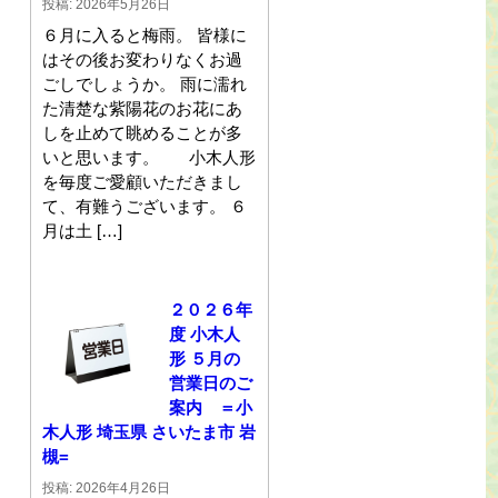
投稿: 2026年5月26日
６月に入ると梅雨。 皆様に
はその後お変わりなくお過
ごしでしょうか。 雨に濡れ
た清楚な紫陽花のお花にあ
しを止めて眺めることが多
いと思います。 小木人形
を毎度ご愛顧いただきまし
て、有難うございます。 ６
月は土 […]
２０２６年
度 小木人
形 ５月の
営業日のご
案内 ＝小
木人形 埼玉県 さいたま市 岩
槻=
投稿: 2026年4月26日