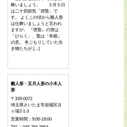
舞いましょう。 ３月５日
は二十四節気「啓蟄」で
す。 よくこの頃から雛人形
は仕舞いましょうと言われ
ますが、 『啓蟄』の啓は
「ひらく」、蟄は「冬眠」
の意。 冬ごもりしていた生
き物たちが […]
雛人形・五月人形の小木人
形
〒339-0072
埼玉県さいたま市岩槻区古
ヶ場2-1-3
営業時間：9:00-18:00
TEL：048-794-2964