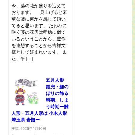
今、藤の花が盛りを迎えて
おります。 見上げると豪
華な藤に何かを感じて頂い
てると思います。 たわわに
咲く藤の花房は稲穂に似て
いるということから、豊作
を連想することから吉祥文
様として好まれいます。 ま
た、平 […]
五月人形
鎧兜・鯉の
ぼりの飾る
時期、しま
う時期ー雛
人形・五月人形は 小木人形
埼玉県 岩槻ー
投稿: 2026年4月10日