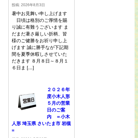
投稿: 2026年8月3日
暑中お見舞い申し上げます
日頃は格別のご厚情を賜
り誠に有難うございます ま
だまだ暑さ厳しい折柄、皆
様のご健勝をお祈り申し上
げます 誠に勝手なが下記期
間を夏季休暇しさせていた
だきます ８月８日～８月１
６日ま […]
２０２６年
度小木人形
５月の営業
日のご案
内 ＝小木
人形 埼玉県 さいたま市 岩槻
=