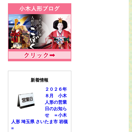
新着情報
２０２６年
８月 小木
人形の営業
日のお知ら
せ ＝小木
人形 埼玉県 さいたま市 岩槻
=