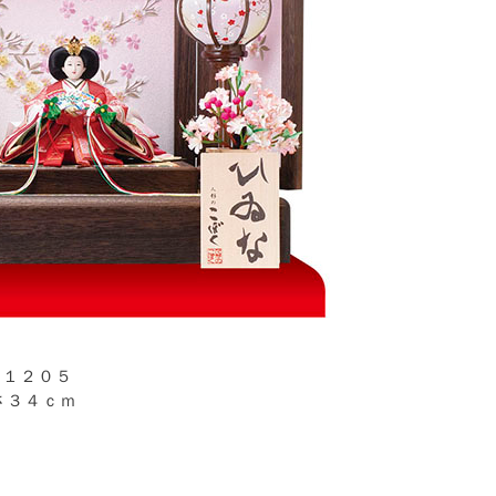
ｏ１２０５
さ３４ｃｍ