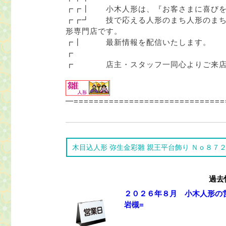
┏┏┃ 小木人形は、『お客さまに喜び
┏┏┛ 技で応える人形のまち人形のまち
形専門店です。
┏┃ 最新情報を配信いたします。
┏
┏ 店主・スタッフ一同心よりご来店
━==============================
木目込人形 弥生金彩雛 親王平台飾り Ｎｏ８７
過去
２０２６年８月 小木人形の営
岩槻=