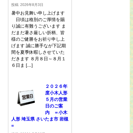
投稿: 2026年8月3日
暑中お見舞い申し上げます
日頃は格別のご厚情を賜
り誠に有難うございます ま
だまだ暑さ厳しい折柄、皆
様のご健勝をお祈り申し上
げます 誠に勝手なが下記期
間を夏季休暇しさせていた
だきます ８月８日～８月１
６日ま […]
２０２６年
度小木人形
５月の営業
日のご案
内 ＝小木
人形 埼玉県 さいたま市 岩槻
=