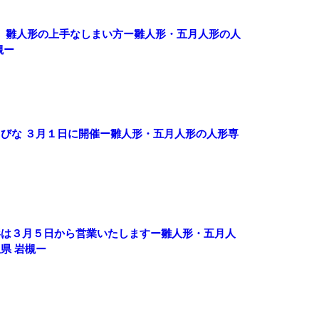
」雛人形の上手なしまい方ー雛人形・五月人形の人
槻ー
しびな ３月１日に開催ー雛人形・五月人形の人形専
形は３月５日から営業いたしますー雛人形・五月人
県 岩槻ー