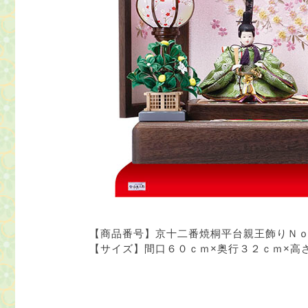
【商品番号】
京十二番焼桐平台親王飾りＮ
【サイズ】
間口６０ｃｍ×奥行３２ｃｍ×高