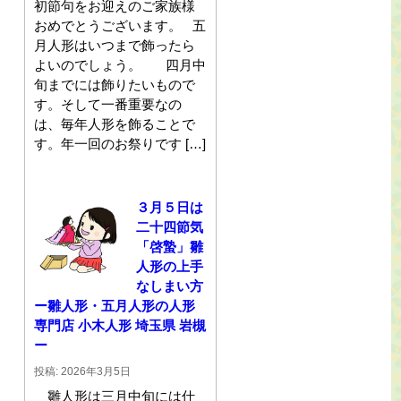
初節句をお迎えのご家族様
おめでとうございます。 五
月人形はいつまで飾ったら
よいのでしょう。 四月中
旬までには飾りたいもので
す。そして一番重要なの
は、毎年人形を飾ることで
す。年一回のお祭りです […]
３月５日は
二十四節気
「啓蟄」雛
人形の上手
なしまい方
ー雛人形・五月人形の人形
専門店 小木人形 埼玉県 岩槻
ー
投稿: 2026年3月5日
雛人形は三月中旬には仕