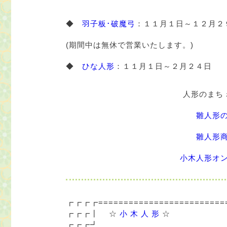
◆
羽子板･破魔弓
：１１月１日～１２月２
(期間中は無休で営業いたします。)
◆
ひな人形
：１１月１日～２月２４日
人形のまち
雛人形
雛人形
小木人形オ
┏┏┏┏=========================
┏┏┏┃ ☆
小 木 人 形
☆
┏┏┏┛