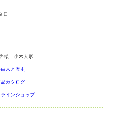
９日
 岩槻 小木人形
の由来と歴史
商品カタログ
ンラインショップ
====