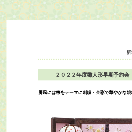
新
２０２２年度雛人形早期予約会
屏風には桜をテーマに刺繍・金彩で華やかな焼