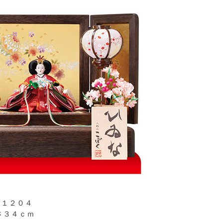
ｏ１２０４
さ３４ｃｍ