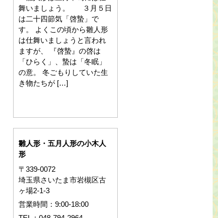
舞いましょう。 ３月５日
は二十四節気「啓蟄」で
す。 よくこの頃から雛人形
は仕舞いましょうと言われ
ますが、 『啓蟄』の啓は
「ひらく」、蟄は「冬眠」
の意。 冬ごもりしていた生
き物たちが […]
雛人形・五月人形の小木人
形
〒339-0072
埼玉県さいたま市岩槻区古
ヶ場2-1-3
営業時間：9:00-18:00
TEL：048-794-2964