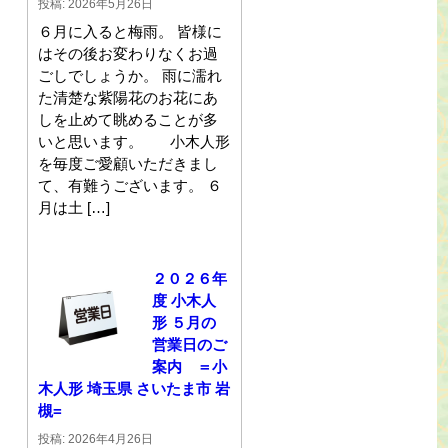
投稿: 2026年5月26日
６月に入ると梅雨。 皆様に
はその後お変わりなくお過
ごしでしょうか。 雨に濡れ
た清楚な紫陽花のお花にあ
しを止めて眺めることが多
いと思います。 小木人形
を毎度ご愛顧いただきまし
て、有難うございます。 ６
月は土 […]
２０２６年
度 小木人
形 ５月の
営業日のご
案内 ＝小
木人形 埼玉県 さいたま市 岩
槻=
投稿: 2026年4月26日