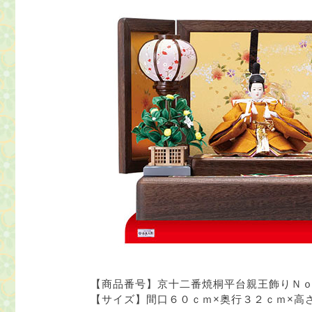
【商品番号】
京十二番焼桐平台親王飾りＮ
【サイズ】
間口６０ｃｍ×奥行３２ｃｍ×高