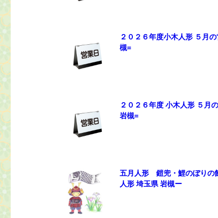
２０２６年度小木人形 ５月の
槻=
２０２６年度 小木人形 ５月
岩槻=
五月人形 鎧兜・鯉のぼりの
人形 埼玉県 岩槻ー