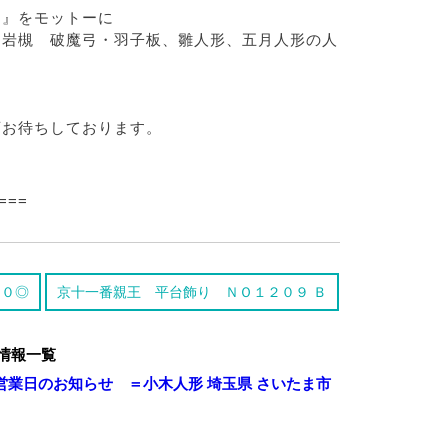
を』をモットーに
岩槻 破魔弓・羽子板、雛人形、五月人形の人
お待ちしております。
===
２０◎
京十一番親王 平台飾り ＮＯ１２０９ Ｂ
情報一覧
業日のお知らせ ＝小木人形 埼玉県 さいたま市