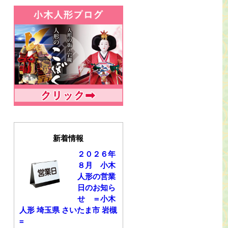
新着情報
２０２６年
８月 小木
人形の営業
日のお知ら
せ ＝小木
人形 埼玉県 さいたま市 岩槻
=