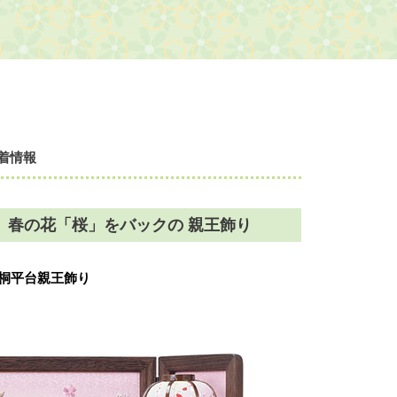
着情報
 春の花「桜」をバックの 親王飾り
桐平台親王飾り