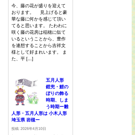
今、藤の花が盛りを迎えて
おります。 見上げると豪
華な藤に何かを感じて頂い
てると思います。 たわわに
咲く藤の花房は稲穂に似て
いるということから、豊作
を連想することから吉祥文
様として好まれいます。 ま
た、平 […]
五月人形
鎧兜・鯉の
ぼりの飾る
時期、しま
う時期ー雛
人形・五月人形は 小木人形
埼玉県 岩槻ー
投稿: 2026年4月10日