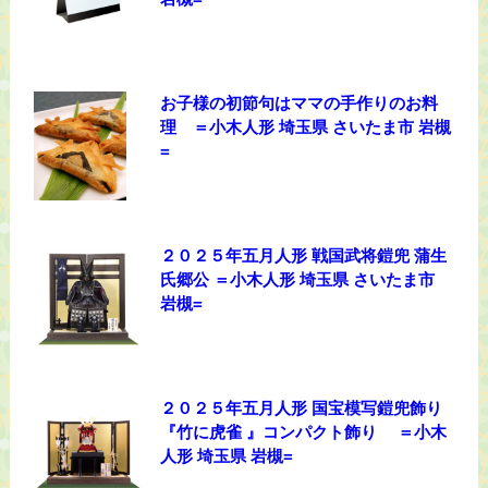
お子様の初節句はママの手作りのお料
理 ＝小木人形 埼玉県 さいたま市 岩槻
=
２０２５年五月人形 戦国武将鎧兜 蒲生
氏郷公 ＝小木人形 埼玉県 さいたま市
岩槻=
２０２５年五月人形 国宝模写鎧兜飾り
『竹に虎雀 』コンパクト飾り ＝小木
人形 埼玉県 岩槻=