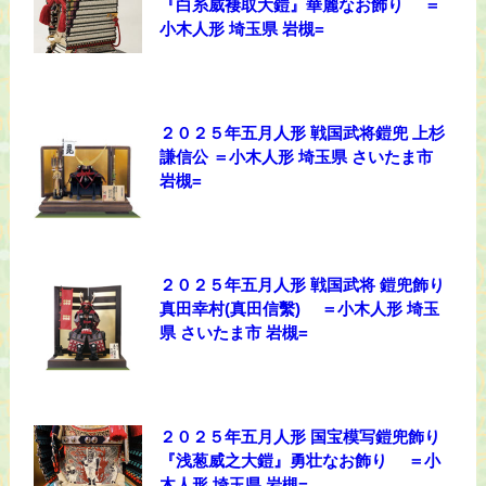
『白糸威褄取大鎧』華麗なお飾り ＝
小木人形 埼玉県 岩槻=
２０２５年五月人形 戦国武将鎧兜 上杉
謙信公 ＝小木人形 埼玉県 さいたま市
岩槻=
２０２５年五月人形 戦国武将 鎧兜飾り
真田幸村(真田信繫) ＝小木人形 埼玉
県 さいたま市 岩槻=
２０２５年五月人形 国宝模写鎧兜飾り
『浅葱威之大鎧』勇壮なお飾り ＝小
木人形 埼玉県 岩槻=