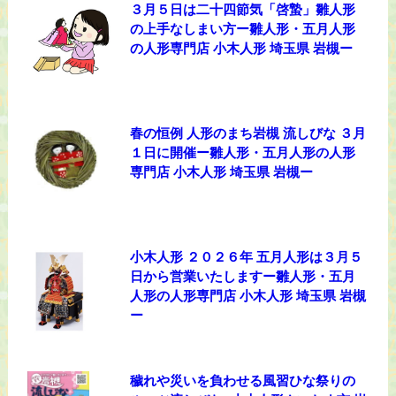
３月５日は二十四節気「啓蟄」雛人形
の上手なしまい方ー雛人形・五月人形
の人形専門店 小木人形 埼玉県 岩槻ー
春の恒例 人形のまち岩槻 流しびな ３月
１日に開催ー雛人形・五月人形の人形
専門店 小木人形 埼玉県 岩槻ー
小木人形 ２０２６年 五月人形は３月５
日から営業いたしますー雛人形・五月
人形の人形専門店 小木人形 埼玉県 岩槻
ー
穢れや災いを負わせる風習ひな祭りの