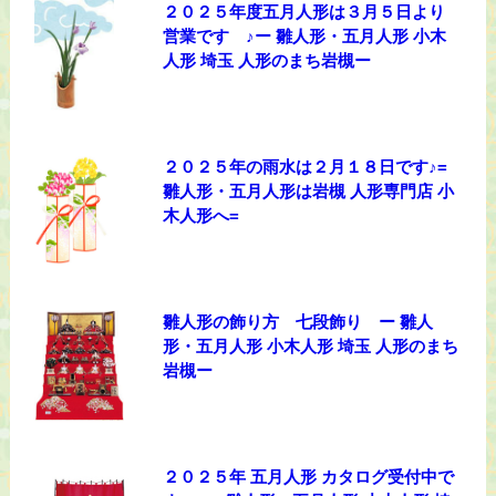
２０２５年度五月人形は３月５日より
営業です ♪ー 雛人形・五月人形 小木
人形 埼玉 人形のまち岩槻ー
２０２５年の雨水は２月１８日です♪=
雛人形・五月人形は岩槻 人形専門店 小
木人形へ=
雛人形の飾り方 七段飾り ー 雛人
形・五月人形 小木人形 埼玉 人形のまち
岩槻ー
２０２５年 五月人形 カタログ受付中で