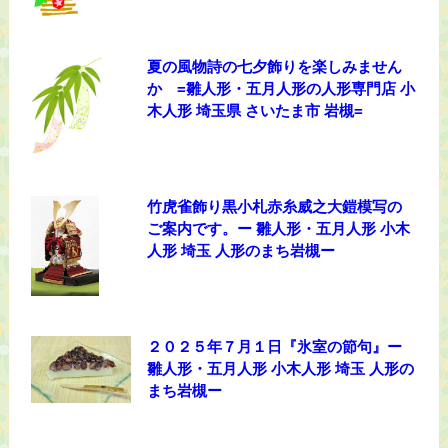
夏の風物詩の七夕飾りを楽しみません
か =雛人形・五月人形の人形専門店 小
木人形 埼玉県 さいたま市 岩槻=
竹虎雀飾り黒小札赤糸威之大鎧模写の
ご案内です。ー 雛人形・五月人形 小木
人形 埼玉 人形のまち岩槻ー
２０２５年７月１日『氷室の節句』ー
雛人形・五月人形 小木人形 埼玉 人形の
まち岩槻ー