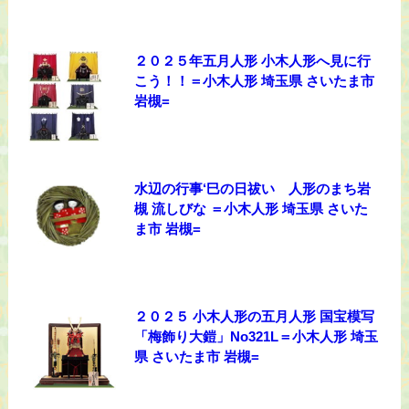
２０２５年五月人形 小木人形へ見に行
こう！！＝小木人形 埼玉県 さいたま市
岩槻=
水辺の行事‘巳の日祓い 人形のまち岩
槻 流しびな ＝小木人形 埼玉県 さいた
ま市 岩槻=
２０２５ 小木人形の五月人形 国宝模写
「梅飾り大鎧」No321L＝小木人形 埼玉
県 さいたま市 岩槻=