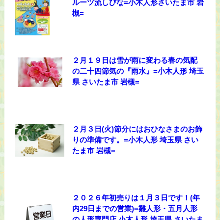
ルーツ流しびな=小木人形さいたま市 岩
槻=
２月１９日は雪が雨に変わる春の気配
の二十四節気の『雨水』=小木人形 埼玉
県 さいたま市 岩槻=
２月３日(火)節分にはおひなさまのお飾
りの準備です。=小木人形 埼玉県 さい
たま市 岩槻=
２０２６年初売りは１月３日です！(年
内29日までの営業)=雛人形・五月人形
の人形専門店 小木人形 埼玉県 さいたま