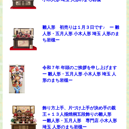
雛人形 初売りは１月３日です♪ ー 雛
人形・五月人形 小木人形 埼玉 人形のま
ち岩槻ー
令和７年 年頭のご挨拶を申し上げます
ー 雛人形・五月人形 小木人形 埼玉 人
形のまち岩槻ー
飾り方上手、片づけ上手が決め手の親
王＋１３人揃焼桐五段飾りの雛人形
ー雛人形・五月人形 専門店 小木人形
埼玉 人形のまち岩槻ー