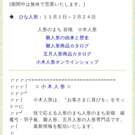
(期間中は無休で営業いたします。)
◆
ひな人形
：１１月１日～２月２４日
人形のまち 岩槻 小木人形
雛人形の由来と歴史
雛人形商品カタログ
五月人形商品カタログ
小木人形オンラインショップ
┏┏┏┏=============================
┏┏┏┃ ☆
小 木 人 形
☆
┏┏┏┛
┏┏┃ 小木人形は、『お客さまに喜びを』をモッ
トーに
┏┏┛ 技で応える人形のまち人形のまち岩槻 破
魔弓・羽子板、雛人形、五月人形の人形専門店です。
┏┃ 最新情報を配信いたします。
┏