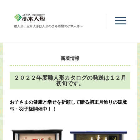
雛人形｜五月人形は人形のまち岩槻の小木人形へ
新着情報
２０２２年度雛人形カタログの発送は１２月
初旬です。
お子さまの健康と幸せを祈願して贈る初正月飾りの破魔
弓・羽子板開催中！！