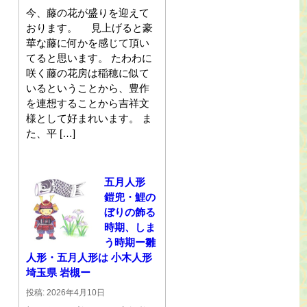
今、藤の花が盛りを迎えて
おります。 見上げると豪
華な藤に何かを感じて頂い
てると思います。 たわわに
咲く藤の花房は稲穂に似て
いるということから、豊作
を連想することから吉祥文
様として好まれいます。 ま
た、平 […]
五月人形
鎧兜・鯉の
ぼりの飾る
時期、しま
う時期ー雛
人形・五月人形は 小木人形
埼玉県 岩槻ー
投稿: 2026年4月10日