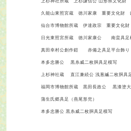
上杉神社所蔵 上杉謙信公 山形県文化財
久能山東照宮蔵 徳川家康 重要文化財 歯
仙台市博物館所蔵 伊達政宗 重要文化財
日光東照宮所蔵 徳川家康公 南蛮具足
真田幸村公創作鎧 赤備之具足平台飾り
本多忠勝公 黒糸威二枚胴具足模写
上杉神社蔵 直江兼続公 浅葱縅二枚胴具
福岡市博物館所蔵 黒田長政公 黒漆塗大
蒲生氏郷具足（燕尾形兜）
本多忠勝公 黒糸威二枚胴具足模写