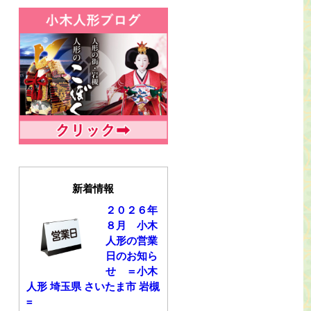
新着情報
２０２６年
８月 小木
人形の営業
日のお知ら
せ ＝小木
人形 埼玉県 さいたま市 岩槻
=