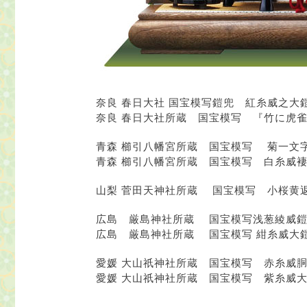
奈良 春日大社 国宝模写鎧兜 紅糸威之大
奈良 春日大社所蔵 国宝模写 『竹に虎
青森 櫛引八幡宮所蔵 国宝模写 菊一文
青森 櫛引八幡宮所蔵 国宝模写 白糸威
山梨 菅田天神社所蔵 国宝模写 小桜黄
広島 厳島神社所蔵 国宝模写浅葱綾威
広島 厳島神社所蔵 国宝模写 紺糸威大
愛媛 大山祇神社所蔵 国宝模写 赤糸威
愛媛 大山祇神社所蔵 国宝模写 紫糸威