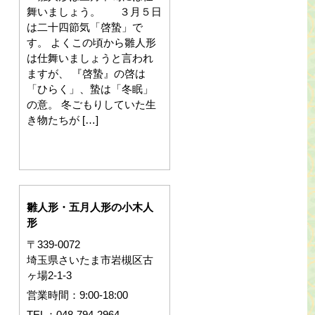
舞いましょう。 ３月５日
は二十四節気「啓蟄」で
す。 よくこの頃から雛人形
は仕舞いましょうと言われ
ますが、 『啓蟄』の啓は
「ひらく」、蟄は「冬眠」
の意。 冬ごもりしていた生
き物たちが […]
雛人形・五月人形の小木人
形
〒339-0072
埼玉県さいたま市岩槻区古
ヶ場2-1-3
営業時間：9:00-18:00
TEL：048-794-2964