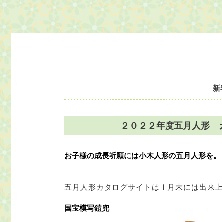
新
２０２２年度五月人形 
お子様の成長祈願には小木人形の五月人形を。
五月人形カタログサイトはⅠ月末には出来
国宝模写鎧兜