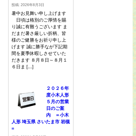
投稿: 2026年8月3日
暑中お見舞い申し上げます
日頃は格別のご厚情を賜
り誠に有難うございます ま
だまだ暑さ厳しい折柄、皆
様のご健勝をお祈り申し上
げます 誠に勝手なが下記期
間を夏季休暇しさせていた
だきます ８月８日～８月１
６日ま […]
２０２６年
度小木人形
５月の営業
日のご案
内 ＝小木
人形 埼玉県 さいたま市 岩槻
=