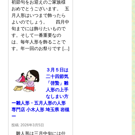
初節句をお迎えのご家族様
おめでとうございます。 五
月人形はいつまで飾ったら
よいのでしょう。 四月中
旬までには飾りたいもので
す。そして一番重要なの
は、毎年人形を飾ることで
す。年一回のお祭りです […]
３月５日は
二十四節気
「啓蟄」雛
人形の上手
なしまい方
ー雛人形・五月人形の人形
専門店 小木人形 埼玉県 岩槻
ー
投稿: 2026年3月5日
雛人形は三月中旬には仕