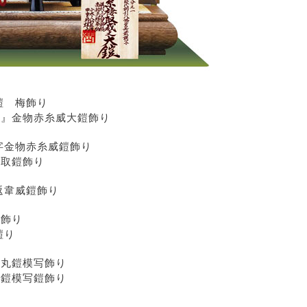
鎧 梅飾り
雀』金物赤糸威大鎧飾り
字金物赤糸威鎧飾り
褄取鎧飾り
返韋威鎧飾り
鎧飾り
鎧り
胴丸鎧模写飾り
大鎧模写鎧飾り