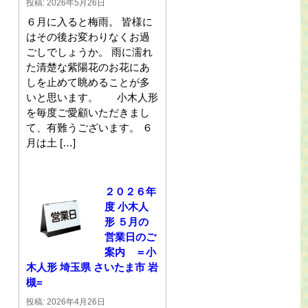
投稿: 2026年5月26日
６月に入ると梅雨。 皆様に
はその後お変わりなくお過
ごしでしょうか。 雨に濡れ
た清楚な紫陽花のお花にあ
しを止めて眺めることが多
いと思います。 小木人形
を毎度ご愛顧いただきまし
て、有難うございます。 ６
月は土 […]
２０２６年
度 小木人
形 ５月の
営業日のご
案内 ＝小
木人形 埼玉県 さいたま市 岩
槻=
投稿: 2026年4月26日