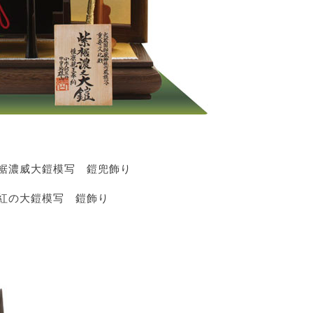
裾濃威大鎧模写 鎧兜飾り
紅の大鎧模写 鎧飾り