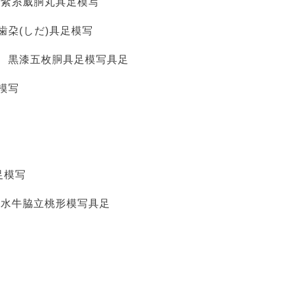
 紫糸威胴丸具足模写
朶(しだ)具足模写
 黒漆五枚胴具足模写具足
模写
足模写
水牛脇立桃形模写具足