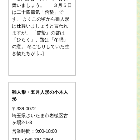
舞いましょう。 ３月５日
は二十四節気「啓蟄」で
す。 よくこの頃から雛人形
は仕舞いましょうと言われ
ますが、 『啓蟄』の啓は
「ひらく」、蟄は「冬眠」
の意。 冬ごもりしていた生
き物たちが […]
雛人形・五月人形の小木人
形
〒339-0072
埼玉県さいたま市岩槻区古
ヶ場2-1-3
営業時間：9:00-18:00
TEL：048-794-2964