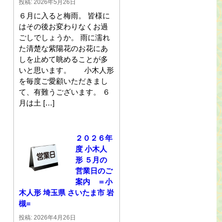
投稿: 2026年5月26日
６月に入ると梅雨。 皆様に
はその後お変わりなくお過
ごしでしょうか。 雨に濡れ
た清楚な紫陽花のお花にあ
しを止めて眺めることが多
いと思います。 小木人形
を毎度ご愛顧いただきまし
て、有難うございます。 ６
月は土 […]
２０２６年
度 小木人
形 ５月の
営業日のご
案内 ＝小
木人形 埼玉県 さいたま市 岩
槻=
投稿: 2026年4月26日