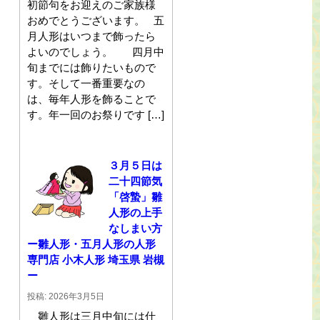
初節句をお迎えのご家族様
おめでとうございます。 五
月人形はいつまで飾ったら
よいのでしょう。 四月中
旬までには飾りたいもので
す。そして一番重要なの
は、毎年人形を飾ることで
す。年一回のお祭りです […]
３月５日は
二十四節気
「啓蟄」雛
人形の上手
なしまい方
ー雛人形・五月人形の人形
専門店 小木人形 埼玉県 岩槻
ー
投稿: 2026年3月5日
雛人形は三月中旬には仕