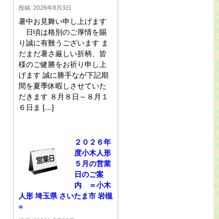
投稿: 2026年8月3日
暑中お見舞い申し上げます
日頃は格別のご厚情を賜
り誠に有難うございます ま
だまだ暑さ厳しい折柄、皆
様のご健勝をお祈り申し上
げます 誠に勝手なが下記期
間を夏季休暇しさせていた
だきます ８月８日～８月１
６日ま […]
２０２６年
度小木人形
５月の営業
日のご案
内 ＝小木
人形 埼玉県 さいたま市 岩槻
=