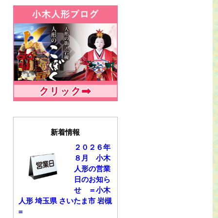
新着情報
２０２６年
８月 小木
人形の営業
日のお知ら
せ ＝小木
人形 埼玉県 さいたま市 岩槻
=