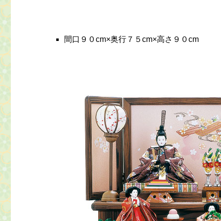
間口９０cm×奥行７５cm×高さ９０cm