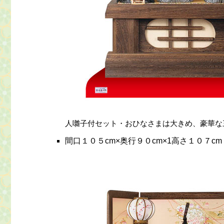
人囃子付セット・おひなさまは大きめ、豪華な
間口１０５cm×奥行９０cm×1高さ１０７cm