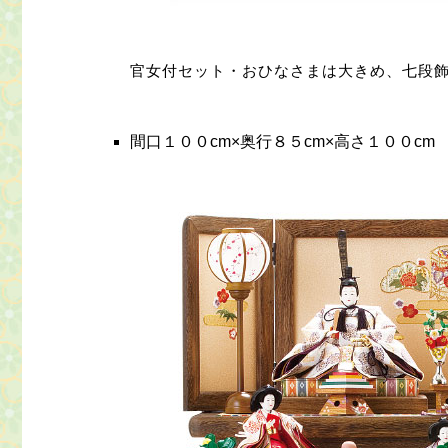
官女付セット・おひなさまは大きめ、七段
間口１００cm×奥行８５cm×高さ１００cm