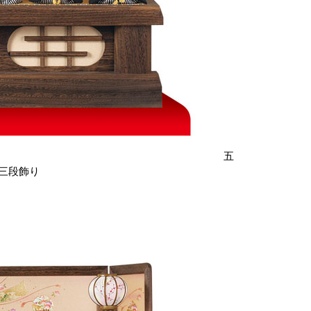
五
三段飾り