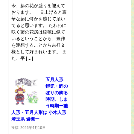
今、藤の花が盛りを迎えて
おります。 見上げると豪
華な藤に何かを感じて頂い
てると思います。 たわわに
咲く藤の花房は稲穂に似て
いるということから、豊作
を連想することから吉祥文
様として好まれいます。 ま
た、平 […]
五月人形
鎧兜・鯉の
ぼりの飾る
時期、しま
う時期ー雛
人形・五月人形は 小木人形
埼玉県 岩槻ー
投稿: 2026年4月10日