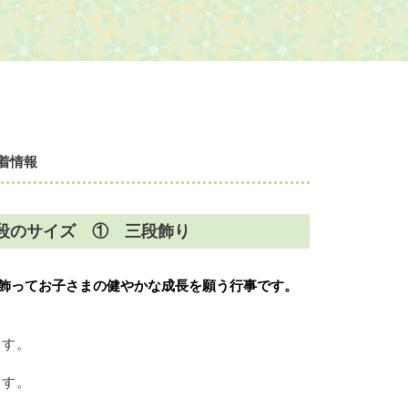
着情報
段のサイズ ① 三段飾り
飾ってお子さまの健やかな成長を願う行事です。
ます。
ます。