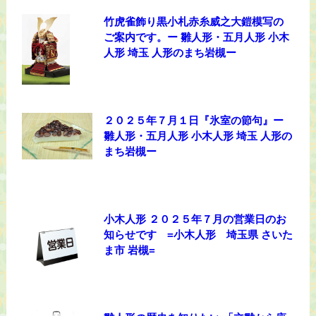
竹虎雀飾り黒小札赤糸威之大鎧模写の
ご案内です。ー 雛人形・五月人形 小木
人形 埼玉 人形のまち岩槻ー
２０２５年７月１日『氷室の節句』ー
雛人形・五月人形 小木人形 埼玉 人形の
まち岩槻ー
小木人形 ２０２５年７月の営業日のお
知らせです =小木人形 埼玉県 さいた
ま市 岩槻=