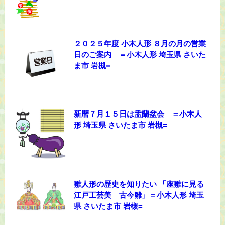
２０２５年度 小木人形 ８月の月の営業
日のご案内 ＝小木人形 埼玉県 さいた
ま市 岩槻=
新暦７月１５日は盂蘭盆会 ＝小木人
形 埼玉県 さいたま市 岩槻=
雛人形の歴史を知りたい 「座雛に見る
江戸工芸美 古今雛」＝小木人形 埼玉
県 さいたま市 岩槻=