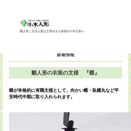
雛人形｜五月人形は人形のまち岩槻の小木人形へ
新着情報
雛人形の衣装の文様 『蝶』
蝶が本格的に有職文様として、向かい蝶・臥蝶丸など平
安時代中期に取り入れられます。