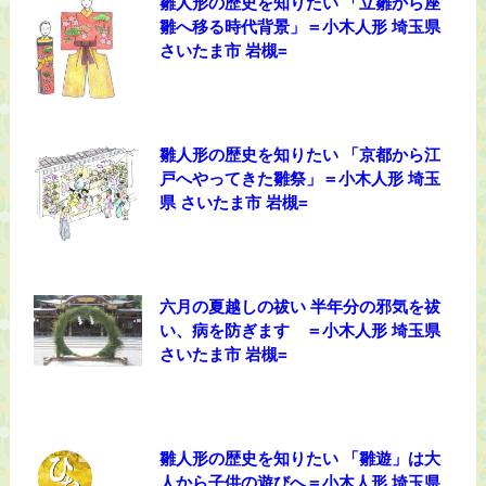
雛人形の歴史を知りたい 「立雛から座
雛へ移る時代背景」＝小木人形 埼玉県
さいたま市 岩槻=
雛人形の歴史を知りたい 「京都から江
戸へやってきた雛祭」＝小木人形 埼玉
県 さいたま市 岩槻=
六月の夏越しの祓い 半年分の邪気を祓
い、病を防ぎます ＝小木人形 埼玉県
さいたま市 岩槻=
雛人形の歴史を知りたい 「雛遊」は大
人から子供の遊びへ＝小木人形 埼玉県