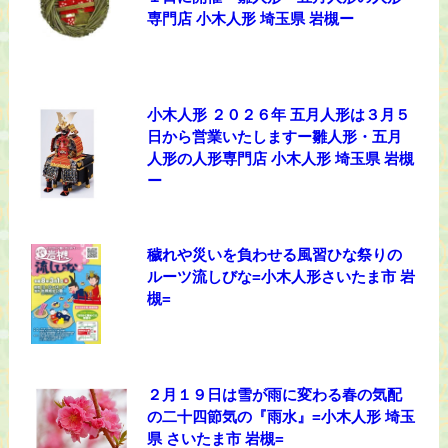
専門店 小木人形 埼玉県 岩槻ー
小木人形 ２０２６年 五月人形は３月５
日から営業いたしますー雛人形・五月
人形の人形専門店 小木人形 埼玉県 岩槻
ー
穢れや災いを負わせる風習ひな祭りの
ルーツ流しびな=小木人形さいたま市 岩
槻=
２月１９日は雪が雨に変わる春の気配
の二十四節気の『雨水』=小木人形 埼玉
県 さいたま市 岩槻=