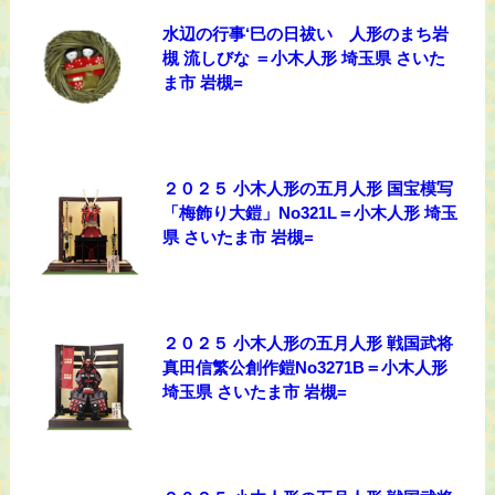
水辺の行事‘巳の日祓い 人形のまち岩
槻 流しびな ＝小木人形 埼玉県 さいた
ま市 岩槻=
２０２５ 小木人形の五月人形 国宝模写
「梅飾り大鎧」No321L＝小木人形 埼玉
県 さいたま市 岩槻=
２０２５ 小木人形の五月人形 戦国武将
真田信繁公創作鎧No3271B＝小木人形
埼玉県 さいたま市 岩槻=