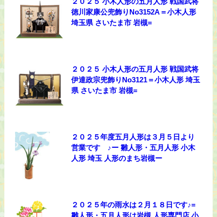
２０２５ 小木人形の五月人形 戦国武将
徳川家康公兜飾りNo3152A＝小木人形
埼玉県 さいたま市 岩槻=
２０２５ 小木人形の五月人形 戦国武将
伊達政宗兜飾りNo3121＝小木人形 埼玉
県 さいたま市 岩槻=
２０２５年度五月人形は３月５日より
営業です ♪ー 雛人形・五月人形 小木
人形 埼玉 人形のまち岩槻ー
２０２５年の雨水は２月１８日です♪=
雛人形・五月人形は岩槻 人形専門店 小