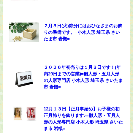
２月３日(火)節分にはおひなさまのお飾
りの準備です。=小木人形 埼玉県 さい
たま市 岩槻=
２０２６年初売りは１月３日です！(年
内29日までの営業)=雛人形・五月人形
の人形専門店 小木人形 埼玉県 さいたま
市 岩槻=
12月１３日【正月事始め】お子様の初
正月飾りを飾ります♪=雛人形・五月人
形の人形専門店 小木人形 埼玉県 さいた
ま市 岩槻=