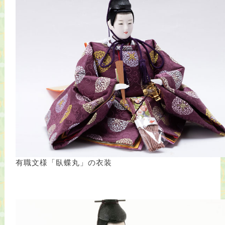
有職文様「臥蝶丸」の衣装