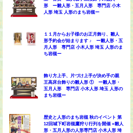
形 ー雛人形・五月人形 専門店 小木
人形 埼玉 人形のまち岩槻ー
１１月からお子様のお正月飾り、雛人
形予約会が始まります ♪ ー雛人形・五
月人形 専門店 小木人形 埼玉 人形のま
ち岩槻ー
飾り方上手、片づけ上手が決め手の親
王高床台飾りの雛人形 ① ー雛人形・
五月人形 専門店 小木人形 埼玉 人形の
まち岩槻ー
歴史と人形のまち岩槻 秋のイベント 第
12回城下町岩槻鷹狩り行列を開催 =雛人
形・五月人形の人形専門店 小木人形 埼