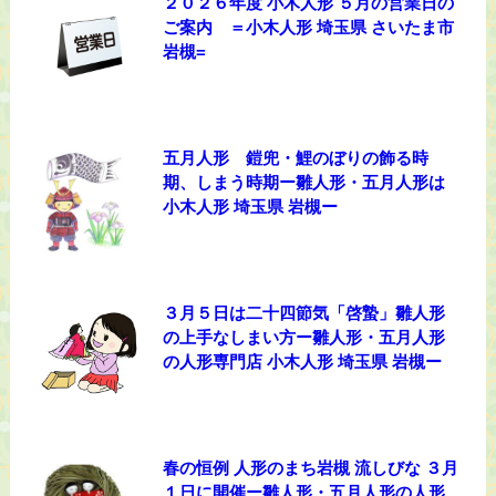
２０２６年度 小木人形 ５月の営業日の
ご案内 ＝小木人形 埼玉県 さいたま市
岩槻=
五月人形 鎧兜・鯉のぼりの飾る時
期、しまう時期ー雛人形・五月人形は
小木人形 埼玉県 岩槻ー
３月５日は二十四節気「啓蟄」雛人形
の上手なしまい方ー雛人形・五月人形
の人形専門店 小木人形 埼玉県 岩槻ー
春の恒例 人形のまち岩槻 流しびな ３月
１日に開催ー雛人形・五月人形の人形