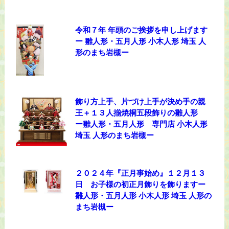
令和７年 年頭のご挨拶を申し上げます
ー 雛人形・五月人形 小木人形 埼玉 人
形のまち岩槻ー
飾り方上手、片づけ上手が決め手の親
王＋１３人揃焼桐五段飾りの雛人形
ー雛人形・五月人形 専門店 小木人形
埼玉 人形のまち岩槻ー
２０２４年『正月事始め』１２月１３
日 お子様の初正月飾りを飾りますー
雛人形・五月人形 小木人形 埼玉 人形の
まち岩槻ー