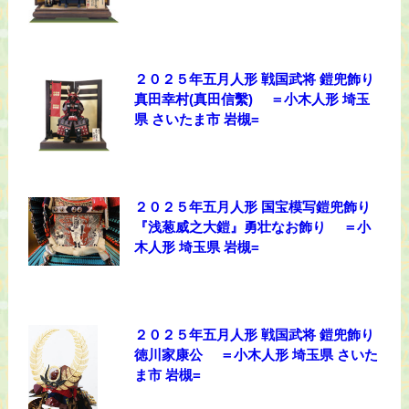
２０２５年五月人形 戦国武将 鎧兜飾り
真田幸村(真田信繫) ＝小木人形 埼玉
県 さいたま市 岩槻=
２０２５年五月人形 国宝模写鎧兜飾り
『浅葱威之大鎧』勇壮なお飾り ＝小
木人形 埼玉県 岩槻=
２０２５年五月人形 戦国武将 鎧兜飾り
徳川家康公 ＝小木人形 埼玉県 さいた
ま市 岩槻=