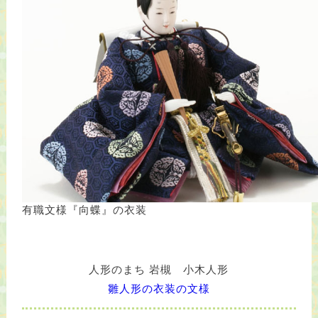
有職文様『向蝶』の衣装
人形のまち 岩槻 小木人形
雛人形の衣装の文様