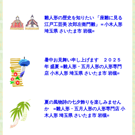
雛人形の歴史を知りたい 「座雛に見る
江戸工芸美 次郎左衛門雛」＝小木人形
埼玉県 さいたま市 岩槻=
暑中お見舞い申し上げます ２０２５
年 盛夏 =雛人形・五月人形の人形専門
店 小木人形 埼玉県 さいたま市 岩槻=
夏の風物詩の七夕飾りを楽しみません
か =雛人形・五月人形の人形専門店 小
木人形 埼玉県 さいたま市 岩槻=