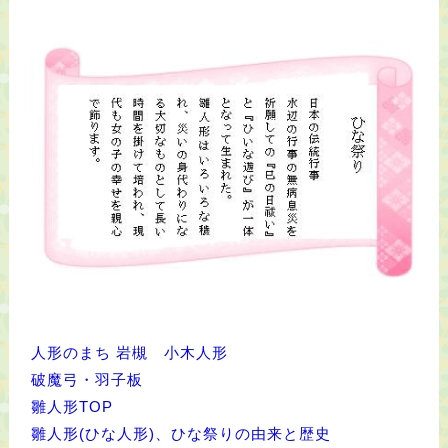
人形のまち 岩槻 小木人形
破魔弓・羽子板
雛人形TOP
雛人形(ひな人形)、ひな祭りの由来と歴史