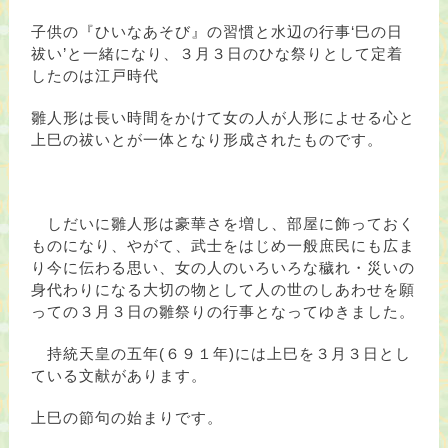
子供の『ひいなあそび』の習慣と水辺の行事‘巳の日
祓い’と一緒になり、３月３日のひな祭りとして定着
したのは江戸時代
雛人形は長い時間をかけて女の人が人形によせる心と
上巳の祓いとが一体となり形成されたものです。
しだいに雛人形は豪華さを増し、部屋に飾っておく
ものになり、やがて、武士をはじめ一般庶民にも広ま
り今に伝わる思い、女の人のいろいろな穢れ・災いの
身代わりになる大切の物として人の世のしあわせを願
っての３月３日の雛祭りの行事となってゆきました。
持統天皇の五年(６９１年)には上巳を３月３日とし
ている文献があります。
上巳の節句の始まりです。