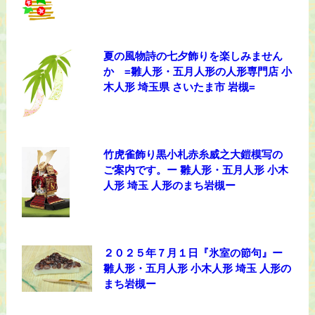
夏の風物詩の七夕飾りを楽しみません
か =雛人形・五月人形の人形専門店 小
木人形 埼玉県 さいたま市 岩槻=
竹虎雀飾り黒小札赤糸威之大鎧模写の
ご案内です。ー 雛人形・五月人形 小木
人形 埼玉 人形のまち岩槻ー
２０２５年７月１日『氷室の節句』ー
雛人形・五月人形 小木人形 埼玉 人形の
まち岩槻ー