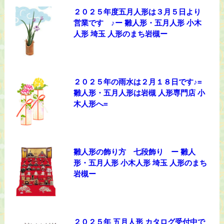
２０２５年度五月人形は３月５日より
営業です ♪ー 雛人形・五月人形 小木
人形 埼玉 人形のまち岩槻ー
２０２５年の雨水は２月１８日です♪=
雛人形・五月人形は岩槻 人形専門店 小
木人形へ=
雛人形の飾り方 七段飾り ー 雛人
形・五月人形 小木人形 埼玉 人形のまち
岩槻ー
２０２５年 五月人形 カタログ受付中で