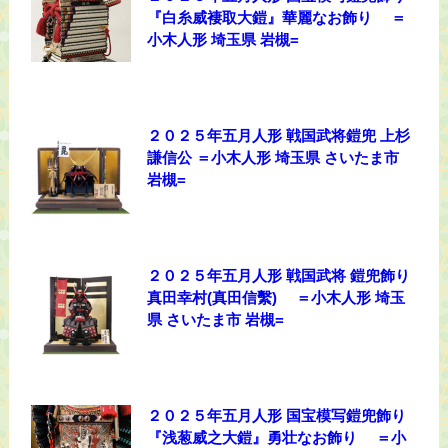
『白糸威褄取大鎧』華麗なお飾り ＝
小木人形 埼玉県 岩槻=
２０２５年五月人形 戦国武将鎧兜 上杉
謙信公 ＝小木人形 埼玉県 さいたま市
岩槻=
２０２５年五月人形 戦国武将 鎧兜飾り
真田幸村(真田信繫) ＝小木人形 埼玉
県 さいたま市 岩槻=
２０２５年五月人形 国宝模写鎧兜飾り
『浅葱威之大鎧』勇壮なお飾り ＝小