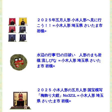
２０２５年五月人形 小木人形へ見に行
こう！！＝小木人形 埼玉県 さいたま市
岩槻=
水辺の行事‘巳の日祓い 人形のまち岩
槻 流しびな ＝小木人形 埼玉県 さいた
ま市 岩槻=
２０２５ 小木人形の五月人形 国宝模写
「梅飾り大鎧」No321L＝小木人形 埼玉
県 さいたま市 岩槻=