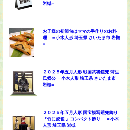
岩槻=
お子様の初節句はママの手作りのお料
理 ＝小木人形 埼玉県 さいたま市 岩槻
=
２０２５年五月人形 戦国武将鎧兜 蒲生
氏郷公 ＝小木人形 埼玉県 さいたま市
岩槻=
２０２５年五月人形 国宝模写鎧兜飾り
『竹に虎雀 』コンパクト飾り ＝小木
人形 埼玉県 岩槻=