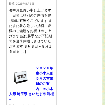
投稿: 2026年8月3日
暑中お見舞い申し上げます
日頃は格別のご厚情を賜
り誠に有難うございます ま
だまだ暑さ厳しい折柄、皆
様のご健勝をお祈り申し上
げます 誠に勝手なが下記期
間を夏季休暇しさせていた
だきます ８月８日～８月１
６日ま […]
２０２６年
度小木人形
５月の営業
日のご案
内 ＝小木
人形 埼玉県 さいたま市 岩槻
=