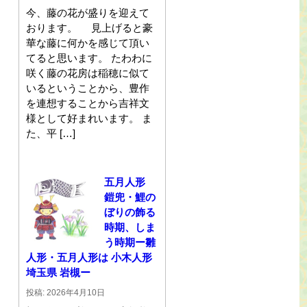
今、藤の花が盛りを迎えて
おります。 見上げると豪
華な藤に何かを感じて頂い
てると思います。 たわわに
咲く藤の花房は稲穂に似て
いるということから、豊作
を連想することから吉祥文
様として好まれいます。 ま
た、平 […]
五月人形
鎧兜・鯉の
ぼりの飾る
時期、しま
う時期ー雛
人形・五月人形は 小木人形
埼玉県 岩槻ー
投稿: 2026年4月10日