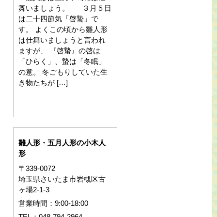
舞いましょう。 ３月５日
は二十四節気「啓蟄」で
す。 よくこの頃から雛人形
は仕舞いましょうと言われ
ますが、 『啓蟄』の啓は
「ひらく」、蟄は「冬眠」
の意。 冬ごもりしていた生
き物たちが […]
雛人形・五月人形の小木人
形
〒339-0072
埼玉県さいたま市岩槻区古
ヶ場2-1-3
営業時間：9:00-18:00
TEL：048-794-2964