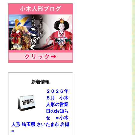
新着情報
２０２６年
８月 小木
人形の営業
日のお知ら
せ ＝小木
人形 埼玉県 さいたま市 岩槻
=