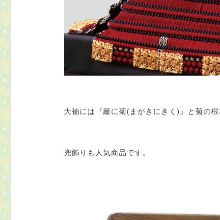
大袖には『籬に菊(まがきにきく)』と菊の
兜飾りも人気商品です。