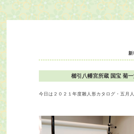
新
櫛引八幡宮所蔵 国宝 菊
今日は２０２１年度雛人形カタログ・五月