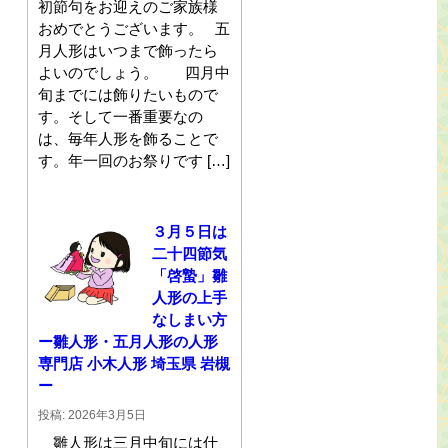
初節句をお迎えのご家族様
おめでとうございます。 五
月人形はいつまで飾ったら
よいのでしょう。 四月中
旬までには飾りたいもので
す。そして一番重要なの
は、毎年人形を飾ることで
す。年一回のお祭りです […]
３月５日は
二十四節気
「啓蟄」雛
人形の上手
なしまい方
ー雛人形・五月人形の人形
専門店 小木人形 埼玉県 岩槻
ー
投稿: 2026年3月5日
雛人形は三月中旬には仕