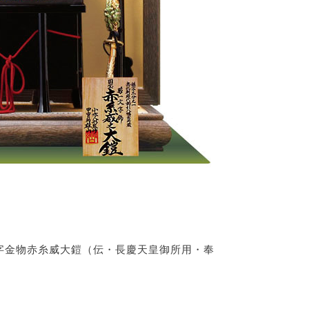
字金物赤糸威大鎧（伝・長慶天皇御所用・奉
ル