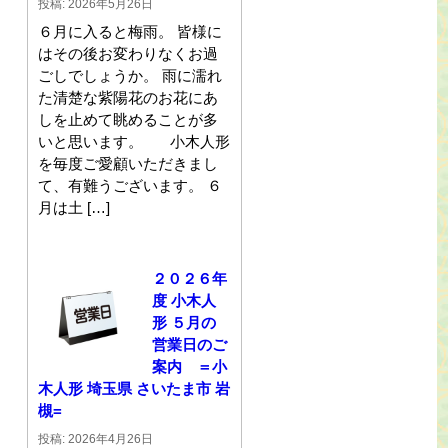
投稿: 2026年5月26日
６月に入ると梅雨。 皆様に
はその後お変わりなくお過
ごしでしょうか。 雨に濡れ
た清楚な紫陽花のお花にあ
しを止めて眺めることが多
いと思います。 小木人形
を毎度ご愛顧いただきまし
て、有難うございます。 ６
月は土 […]
２０２６年
度 小木人
形 ５月の
営業日のご
案内 ＝小
木人形 埼玉県 さいたま市 岩
槻=
投稿: 2026年4月26日