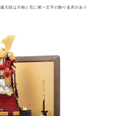
赤糸威大鎧は大袖と兜に菊一文字の飾り金具があり