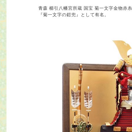
青森 櫛引八幡宮所蔵 国宝 菊一文字金物
『菊一文字の鎧兜』として有名。