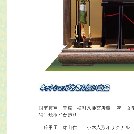
国宝模写 青森 櫛引八幡宮所蔵 菊一文
納）焼桐平台飾り
鈴甲子 雄山作 小木人形オリジナ