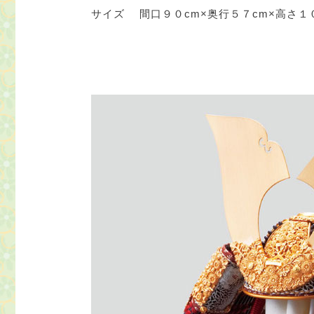
サイズ 間口９０cm×奥行５７cm×高さ１