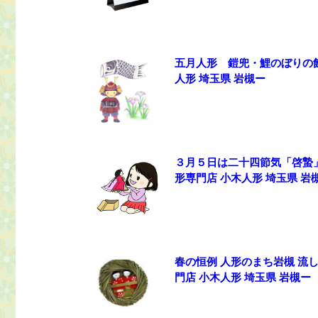
五月人形 鎧兜・鯉のぼりの
人形 埼玉県 岩槻ー
３月５日は二十四節気「啓蟄
形専門店 小木人形 埼玉県 岩
春の恒例 人形のまち岩槻 流
門店 小木人形 埼玉県 岩槻ー