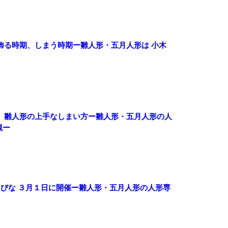
飾る時期、しまう時期ー雛人形・五月人形は 小木
」雛人形の上手なしまい方ー雛人形・五月人形の人
槻ー
しびな ３月１日に開催ー雛人形・五月人形の人形専