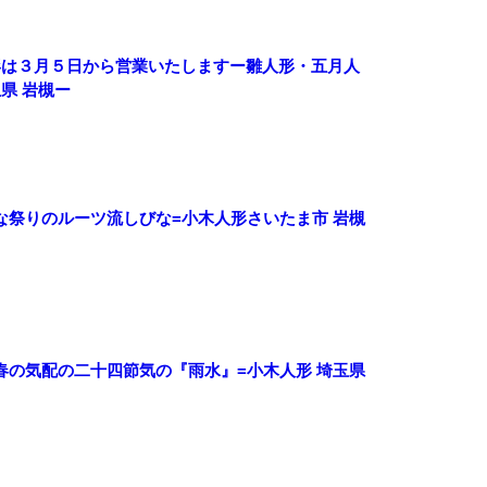
形は３月５日から営業いたしますー雛人形・五月人
県 岩槻ー
な祭りのルーツ流しびな=小木人形さいたま市 岩槻
春の気配の二十四節気の『雨水』=小木人形 埼玉県