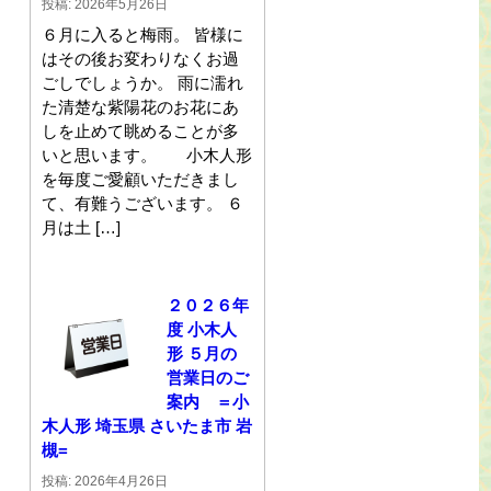
投稿: 2026年5月26日
６月に入ると梅雨。 皆様に
はその後お変わりなくお過
ごしでしょうか。 雨に濡れ
た清楚な紫陽花のお花にあ
しを止めて眺めることが多
いと思います。 小木人形
を毎度ご愛顧いただきまし
て、有難うございます。 ６
月は土 […]
２０２６年
度 小木人
形 ５月の
営業日のご
案内 ＝小
木人形 埼玉県 さいたま市 岩
槻=
投稿: 2026年4月26日