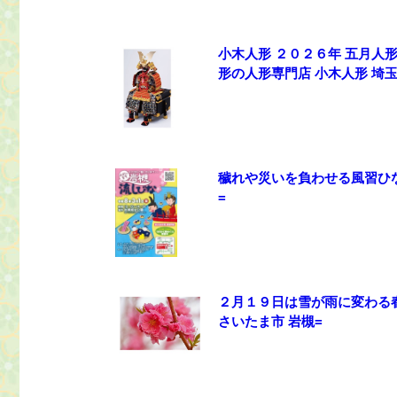
小木人形 ２０２６年 五月人
形の人形専門店 小木人形 埼玉
穢れや災いを負わせる風習ひ
=
２月１９日は雪が雨に変わる
さいたま市 岩槻=