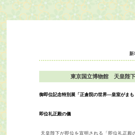
新
東京国立博物館 天皇陛
御即位記念特別展「正倉院の世界―皇室がまも
即位礼正殿の儀
天皇陛下が即位を宣明される「即位礼正殿の