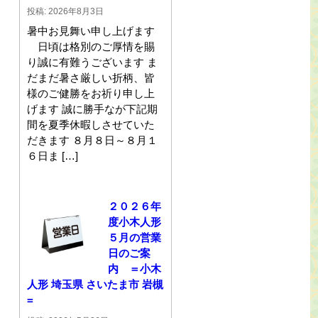
投稿: 2026年8月3日
暑中お見舞い申し上げます
日頃は格別のご厚情を賜
り誠に有難うございます ま
だまだ暑さ厳しい折柄、皆
様のご健勝をお祈り申し上
げます 誠に勝手なが下記期
間を夏季休暇しさせていた
だきます ８月８日～８月１
６日ま […]
２０２６年
度小木人形
５月の営業
日のご案
内 ＝小木
人形 埼玉県 さいたま市 岩槻
=