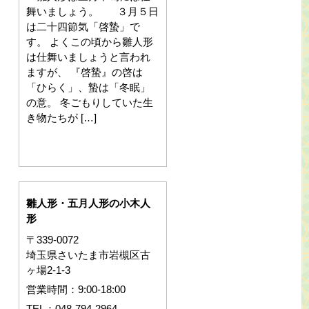
舞いましょう。 ３月５日
は二十四節気「啓蟄」で
す。 よくこの頃から雛人形
は仕舞いましょうと言われ
ますが、 『啓蟄』の啓は
「ひらく」、蟄は「冬眠」
の意。 冬ごもりしていた生
き物たちが […]
雛人形・五月人形の小木人
形
〒339-0072
埼玉県さいたま市岩槻区古
ヶ場2-1-3
営業時間：9:00-18:00
TEL：048-794-2964