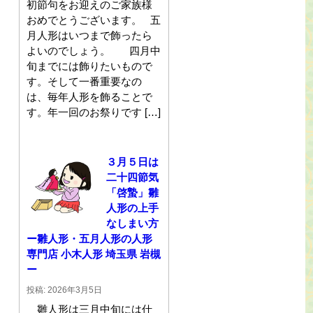
初節句をお迎えのご家族様
おめでとうございます。 五
月人形はいつまで飾ったら
よいのでしょう。 四月中
旬までには飾りたいもので
す。そして一番重要なの
は、毎年人形を飾ることで
す。年一回のお祭りです […]
３月５日は
二十四節気
「啓蟄」雛
人形の上手
なしまい方
ー雛人形・五月人形の人形
専門店 小木人形 埼玉県 岩槻
ー
投稿: 2026年3月5日
雛人形は三月中旬には仕