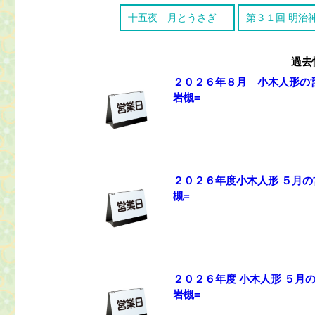
十五夜 月とうさぎ
第３１回 明治
過去
２０２６年８月 小木人形の営
岩槻=
２０２６年度小木人形 ５月の
槻=
２０２６年度 小木人形 ５月
岩槻=