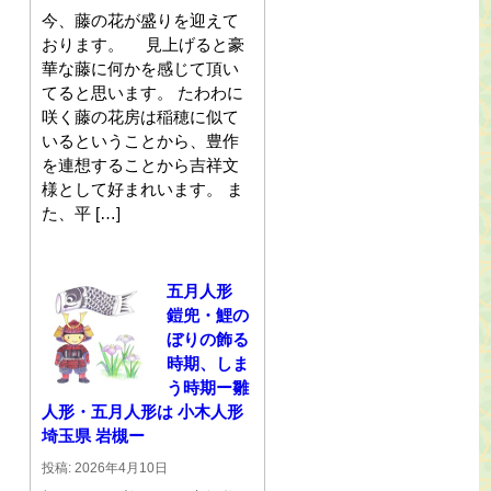
今、藤の花が盛りを迎えて
おります。 見上げると豪
華な藤に何かを感じて頂い
てると思います。 たわわに
咲く藤の花房は稲穂に似て
いるということから、豊作
を連想することから吉祥文
様として好まれいます。 ま
た、平 […]
五月人形
鎧兜・鯉の
ぼりの飾る
時期、しま
う時期ー雛
人形・五月人形は 小木人形
埼玉県 岩槻ー
投稿: 2026年4月10日