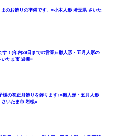
さまのお飾りの準備です。=小木人形 埼玉県 さいた
す！(年内29日までの営業)=雛人形・五月人形の
さいたま市 岩槻=
子様の初正月飾りを飾ります♪=雛人形・五月人形
 さいたま市 岩槻=