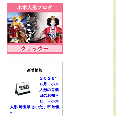
新着情報
２０２６年
８月 小木
人形の営業
日のお知ら
せ ＝小木
人形 埼玉県 さいたま市 岩槻
=