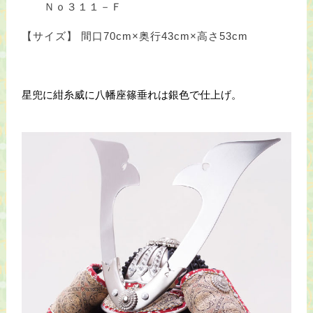
Ｎｏ３１１－Ｆ
【サイズ】 間口70cm×奥行43cm×高さ53cm
星兜に紺糸威に八幡座篠垂れは銀色で仕上げ。