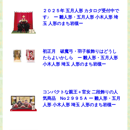
２０２５年 五月人形 カタログ受付中で
す♪ ー 雛人形・五月人形 小木人形 埼
玉 人形のまち岩槻ー
初正月 破魔弓・羽子板飾りはどうし
たらよいかしら ー 雛人形・五月人形
小木人形 埼玉 人形のまち岩槻ー
コンパクトな親王＋官女 二段飾りの人
気商品 No２９９５Ａ ー 雛人形・五月
人形 小木人形 埼玉 人形のまち岩槻ー