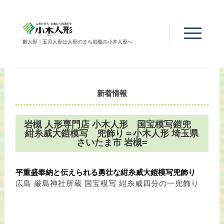
雛人形｜五月人形は人形のまち岩槻の小木人形へ
新着情報
岩槻 人形専門店 小木人形 国宝模写鎧兜
紺糸威大鎧模写 兜飾り＝小木人形 埼玉県
さいたま市 岩槻=
平重盛奉納と伝えられる勇壮な紺糸威大鎧模写兜
飾り
広島 厳島神社所蔵 国宝模写 紺糸威四分の一兜飾り