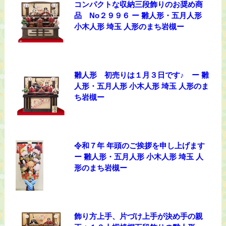
コンパクトな収納三段飾りのお奨め商
品 No２９９６ ー 雛人形・五月人形
小木人形 埼玉 人形のまち岩槻ー
雛人形 初売りは１月３日です♪ ー 雛
人形・五月人形 小木人形 埼玉 人形のま
ち岩槻ー
令和７年 年頭のご挨拶を申し上げます
ー 雛人形・五月人形 小木人形 埼玉 人
形のまち岩槻ー
飾り方上手、片づけ上手が決め手の親