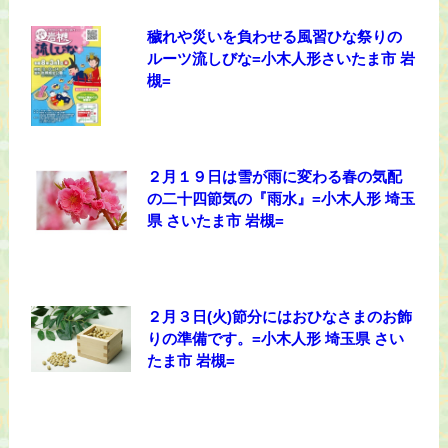
穢れや災いを負わせる風習ひな祭りの
ルーツ流しびな=小木人形さいたま市 岩
槻=
２月１９日は雪が雨に変わる春の気配
の二十四節気の『雨水』=小木人形 埼玉
県 さいたま市 岩槻=
２月３日(火)節分にはおひなさまのお飾
りの準備です。=小木人形 埼玉県 さい
たま市 岩槻=