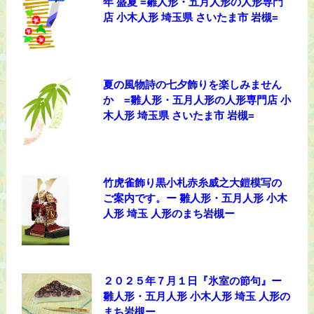
年 盛夏 =雛人形・五月人形の人形専門
店 小木人形 埼玉県 さいたま市 岩槻=
夏の風物詩の七夕飾りを楽しみません
か =雛人形・五月人形の人形専門店 小
木人形 埼玉県 さいたま市 岩槻=
竹虎雀飾り黒小札赤糸威之大鎧模写の
ご案内です。ー 雛人形・五月人形 小木
人形 埼玉 人形のまち岩槻ー
２０２５年７月１日『氷室の節句』ー
雛人形・五月人形 小木人形 埼玉 人形の
まち岩槻ー