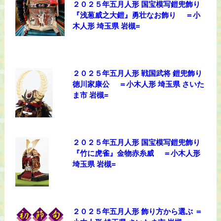
２０２５年五月人形 国宝模写鎧兜飾り
『浅葱威之大鎧』勇壮なお飾り ＝小
木人形 埼玉県 岩槻=
２０２５年五月人形 戦国武将 鎧兜飾り
徳川家康公 ＝小木人形 埼玉県 さいた
ま市 岩槻=
２０２５年五月人形 国宝模写鎧兜飾り
『竹に虎雀』金物赤糸威 ＝小木人形
埼玉県 岩槻=
２０２５年五月人形 飾り方から選ぶ ＝