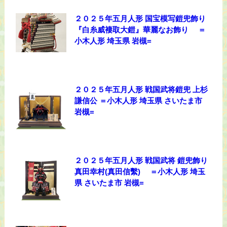
２０２５年五月人形 国宝模写鎧兜飾り
『白糸威褄取大鎧』華麗なお飾り ＝
小木人形 埼玉県 岩槻=
２０２５年五月人形 戦国武将鎧兜 上杉
謙信公 ＝小木人形 埼玉県 さいたま市
岩槻=
２０２５年五月人形 戦国武将 鎧兜飾り
真田幸村(真田信繫) ＝小木人形 埼玉
県 さいたま市 岩槻=