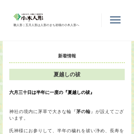
雛人形｜五月人形は人形のまち岩槻の小木人形へ
新着情報
夏越しの祓
六月三十日は半年に一度の『夏越しの祓』
神社の境内に茅草で大きな輪『
茅の輪
』が設えてござ
います。
氏神様にお参りして、半年の穢れを祓い浄め、長寿を