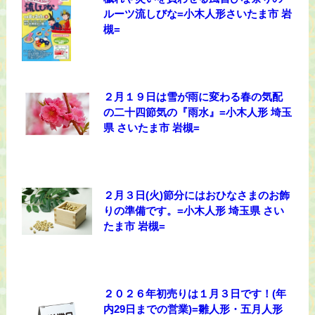
ルーツ流しびな=小木人形さいたま市 岩
槻=
２月１９日は雪が雨に変わる春の気配
の二十四節気の『雨水』=小木人形 埼玉
県 さいたま市 岩槻=
２月３日(火)節分にはおひなさまのお飾
りの準備です。=小木人形 埼玉県 さい
たま市 岩槻=
２０２６年初売りは１月３日です！(年
内29日までの営業)=雛人形・五月人形