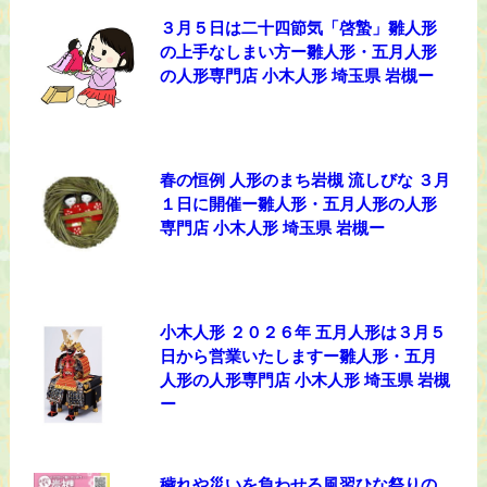
３月５日は二十四節気「啓蟄」雛人形
の上手なしまい方ー雛人形・五月人形
の人形専門店 小木人形 埼玉県 岩槻ー
春の恒例 人形のまち岩槻 流しびな ３月
１日に開催ー雛人形・五月人形の人形
専門店 小木人形 埼玉県 岩槻ー
小木人形 ２０２６年 五月人形は３月５
日から営業いたしますー雛人形・五月
人形の人形専門店 小木人形 埼玉県 岩槻
ー
穢れや災いを負わせる風習ひな祭りの