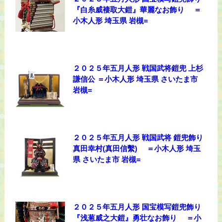
『白糸威褄取大鎧』華麗なお飾り ＝
小木人形 埼玉県 岩槻=
２０２５年五月人形 戦国武将鎧兜 上杉
謙信公 ＝小木人形 埼玉県 さいたま市
岩槻=
２０２５年五月人形 戦国武将 鎧兜飾り
真田幸村(真田信繫) ＝小木人形 埼玉
県 さいたま市 岩槻=
２０２５年五月人形 国宝模写鎧兜飾り
『浅葱威之大鎧』勇壮なお飾り ＝小