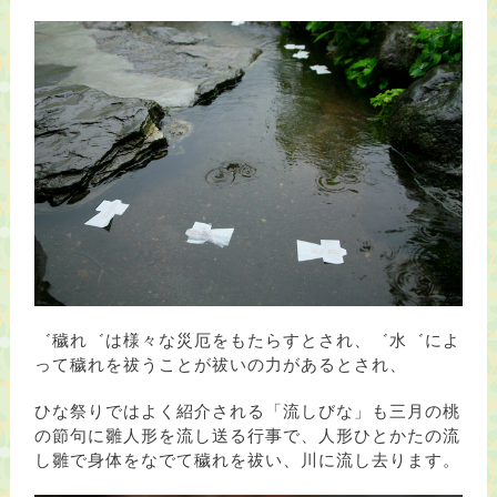
゛穢れ゛は様々な災厄をもたらすとされ、゛水゛によ
って穢れを祓うことが祓いの力があるとされ、
ひな祭りではよく紹介される「流しびな」も三月の桃
の節句に雛人形を流し送る行事で、人形
ひとかた
の流
し雛で身体をなでて穢れを祓い、川に流し去ります。