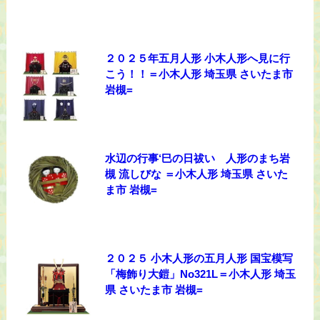
２０２５年五月人形 小木人形へ見に行
こう！！＝小木人形 埼玉県 さいたま市
岩槻=
水辺の行事‘巳の日祓い 人形のまち岩
槻 流しびな ＝小木人形 埼玉県 さいた
ま市 岩槻=
２０２５ 小木人形の五月人形 国宝模写
「梅飾り大鎧」No321L＝小木人形 埼玉
県 さいたま市 岩槻=