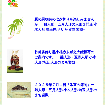
夏の風物詩の七夕飾りを楽しみません
か =雛人形・五月人形の人形専門店 小
木人形 埼玉県 さいたま市 岩槻=
竹虎雀飾り黒小札赤糸威之大鎧模写の
ご案内です。ー 雛人形・五月人形 小木
人形 埼玉 人形のまち岩槻ー
２０２５年７月１日『氷室の節句』ー
雛人形・五月人形 小木人形 埼玉 人形の
まち岩槻ー