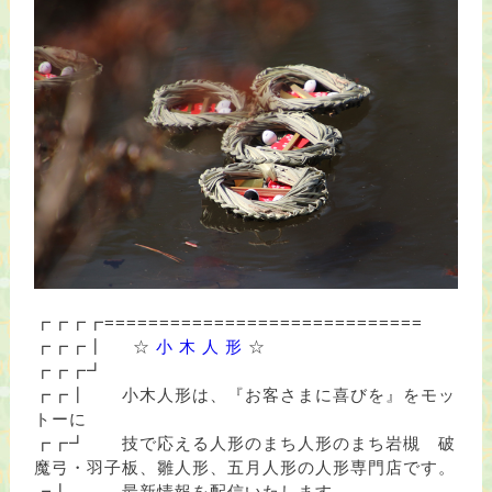
┏┏┏┏=============================
┏┏┏┃
☆
小 木 人 形
☆
┏┏┏┛
┏┏┃ 小木人形は、『お客さまに喜びを』をモッ
トーに
┏┏┛ 技で応える人形のまち人形のまち岩槻 破
魔弓・羽子板、雛人形、五月人形の人形専門店です。
┏┃ 最新情報を配信いたします。