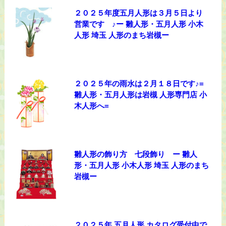
２０２５年度五月人形は３月５日より
営業です ♪ー 雛人形・五月人形 小木
人形 埼玉 人形のまち岩槻ー
２０２５年の雨水は２月１８日です♪=
雛人形・五月人形は岩槻 人形専門店 小
木人形へ=
雛人形の飾り方 七段飾り ー 雛人
形・五月人形 小木人形 埼玉 人形のまち
岩槻ー
２０２５年 五月人形 カタログ受付中で