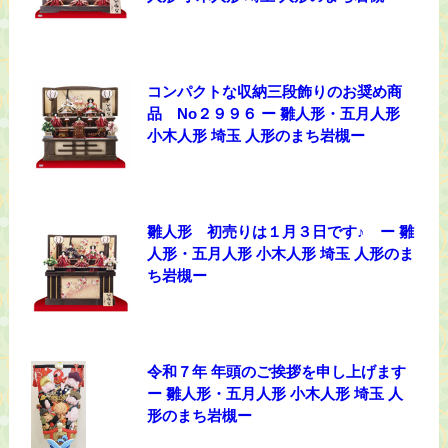
コンパクトな収納三段飾りのお奨め商
品 No２９９６ ー 雛人形・五月人形
小木人形 埼玉 人形のまち岩槻ー
雛人形 初売りは１月３日です♪ ー 雛
人形・五月人形 小木人形 埼玉 人形のま
ち岩槻ー
令和７年 年頭のご挨拶を申し上げます
ー 雛人形・五月人形 小木人形 埼玉 人
形のまち岩槻ー