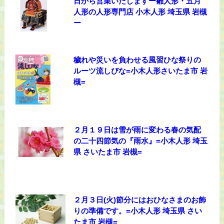
日から営業いたしますー雛人形・五月
人形の人形専門店 小木人形 埼玉県 岩槻
ー
穢れや災いを負わせる風習ひな祭りの
ルーツ流しびな=小木人形さいたま市 岩
槻=
２月１９日は雪が雨に変わる春の気配
の二十四節気の『雨水』=小木人形 埼玉
県 さいたま市 岩槻=
２月３日(火)節分にはおひなさまのお飾
りの準備です。=小木人形 埼玉県 さい
たま市 岩槻=