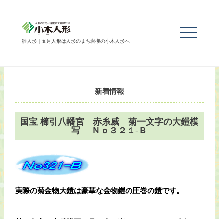
雛人形｜五月人形は人形のまち岩槻の小木人形へ
新着情報
国宝 櫛引八幡宮 赤糸威 菊一文字の大鎧模
写 Ｎｏ３２１-Ｂ
実際の菊金物大鎧は豪華な金物鎧の圧巻の鎧です。