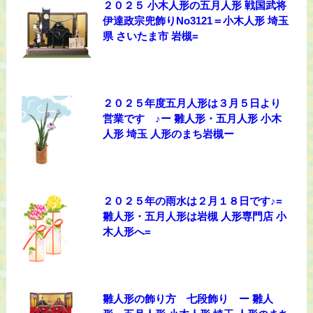
２０２５ 小木人形の五月人形 戦国武将
伊達政宗兜飾りNo3121＝小木人形 埼玉
県 さいたま市 岩槻=
２０２５年度五月人形は３月５日より
営業です ♪ー 雛人形・五月人形 小木
人形 埼玉 人形のまち岩槻ー
２０２５年の雨水は２月１８日です♪=
雛人形・五月人形は岩槻 人形専門店 小
木人形へ=
雛人形の飾り方 七段飾り ー 雛人