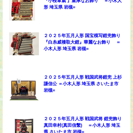
『小桜韋威 』重厚なお飾り ＝小木人
形 埼玉県 岩槻=
２０２５年五月人形 国宝模写鎧兜飾り
『白糸威褄取大鎧』華麗なお飾り ＝
小木人形 埼玉県 岩槻=
２０２５年五月人形 戦国武将鎧兜 上杉
謙信公 ＝小木人形 埼玉県 さいたま市
岩槻=
２０２５年五月人形 戦国武将 鎧兜飾り
真田幸村(真田信繫) ＝小木人形 埼玉
県 さいたま市 岩槻=