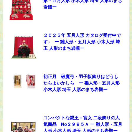
形・五月人形 小木人形 埼玉 人形のまち
岩槻ー
２０２５年 五月人形 カタログ受付中で
す♪ ー 雛人形・五月人形 小木人形 埼
玉 人形のまち岩槻ー
初正月 破魔弓・羽子板飾りはどうし
たらよいかしら ー 雛人形・五月人形
小木人形 埼玉 人形のまち岩槻ー
コンパクトな親王＋官女 二段飾りの人
気商品 No２９９５Ａ ー 雛人形・五月
人形 小木人形 埼玉 人形のまち岩槻ー