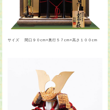
サイズ 間口９０cm×奥行５７cm×高さ１００cm