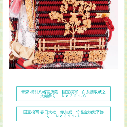
青森 櫛引八幡宮所蔵 国宝模写 白糸褄取威之
大鎧飾り Ｎｏ３２１-Ｃ
国宝模写 春日大社 赤糸威 竹雀金物兜平飾
り Ｎｏ３１１-Ａ