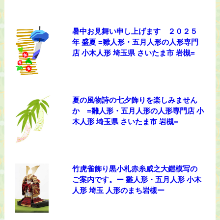
暑中お見舞い申し上げます ２０２５
年 盛夏 =雛人形・五月人形の人形専門
店 小木人形 埼玉県 さいたま市 岩槻=
夏の風物詩の七夕飾りを楽しみません
か =雛人形・五月人形の人形専門店 小
木人形 埼玉県 さいたま市 岩槻=
竹虎雀飾り黒小札赤糸威之大鎧模写の
ご案内です。ー 雛人形・五月人形 小木
人形 埼玉 人形のまち岩槻ー