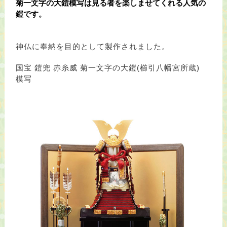
菊一文字の大鎧模写は見る者を楽しませてくれる人気の
鎧です。
神仏に奉納を目的として製作されました。
国宝 鎧兜 赤糸威 菊一文字の大鎧(櫛引八幡宮所蔵)
模写