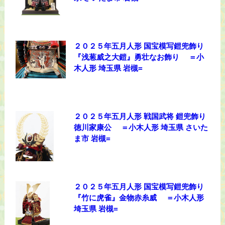
２０２５年五月人形 国宝模写鎧兜飾り
『浅葱威之大鎧』勇壮なお飾り ＝小
木人形 埼玉県 岩槻=
２０２５年五月人形 戦国武将 鎧兜飾り
徳川家康公 ＝小木人形 埼玉県 さいた
ま市 岩槻=
２０２５年五月人形 国宝模写鎧兜飾り
『竹に虎雀』金物赤糸威 ＝小木人形
埼玉県 岩槻=