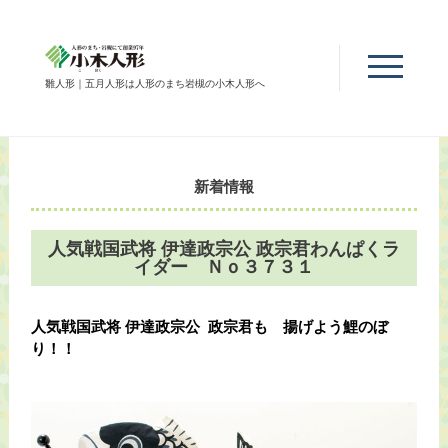
雛人形｜五月人形は人形のまち岩槻の小木人形へ
新着情報
人気戦国武将 伊達政宗公 政宗君わんぱくラ
イダー Ｎｏ３７３１
人気戦国武将 伊達政宗公 政宗君も 揚げよう鯉のぼ
り！！