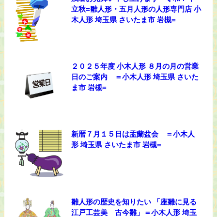
立秋=雛人形・五月人形の人形専門店 小
木人形 埼玉県 さいたま市 岩槻=
２０２５年度 小木人形 ８月の月の営業
日のご案内 ＝小木人形 埼玉県 さいた
ま市 岩槻=
新暦７月１５日は盂蘭盆会 ＝小木人
形 埼玉県 さいたま市 岩槻=
雛人形の歴史を知りたい 「座雛に見る
江戸工芸美 古今雛」＝小木人形 埼玉