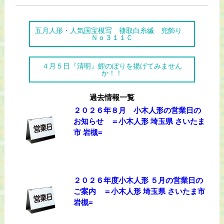
五月人形・人気国宝模写 褄取白糸縅 兜飾り
Ｎｏ３１１Ｃ
４月５日『清明』鯉のぼりを揚げてみません
か！！
過去情報一覧
２０２６年８月 小木人形の営業日の
お知らせ ＝小木人形 埼玉県 さいたま
市 岩槻=
２０２６年度小木人形 ５月の営業日の
ご案内 ＝小木人形 埼玉県 さいたま市
岩槻=