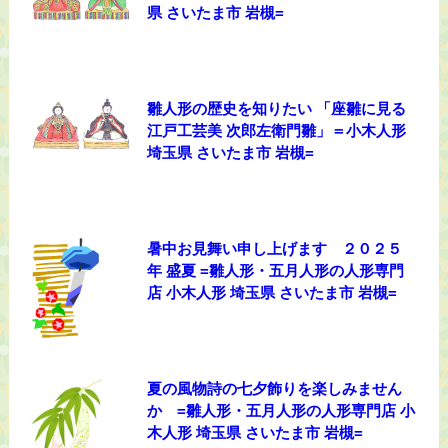
県 さいたま市 岩槻=
雛人形の歴史を知りたい 「座雛に見る
江戸工芸美 次郎左衛門雛」＝小木人形
埼玉県 さいたま市 岩槻=
暑中お見舞い申し上げます ２０２５
年 盛夏 =雛人形・五月人形の人形専門
店 小木人形 埼玉県 さいたま市 岩槻=
夏の風物詩の七夕飾りを楽しみません
か =雛人形・五月人形の人形専門店 小
木人形 埼玉県 さいたま市 岩槻=