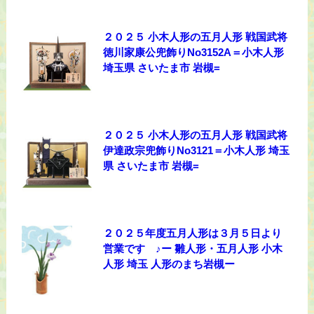
２０２５ 小木人形の五月人形 戦国武将
徳川家康公兜飾りNo3152A＝小木人形
埼玉県 さいたま市 岩槻=
２０２５ 小木人形の五月人形 戦国武将
伊達政宗兜飾りNo3121＝小木人形 埼玉
県 さいたま市 岩槻=
２０２５年度五月人形は３月５日より
営業です ♪ー 雛人形・五月人形 小木
人形 埼玉 人形のまち岩槻ー