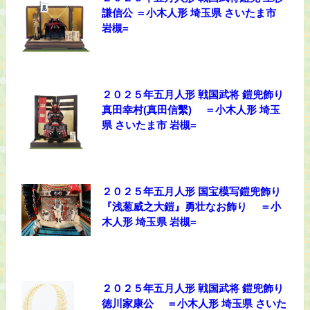
謙信公 ＝小木人形 埼玉県 さいたま市
岩槻=
２０２５年五月人形 戦国武将 鎧兜飾り
真田幸村(真田信繫) ＝小木人形 埼玉
県 さいたま市 岩槻=
２０２５年五月人形 国宝模写鎧兜飾り
『浅葱威之大鎧』勇壮なお飾り ＝小
木人形 埼玉県 岩槻=
２０２５年五月人形 戦国武将 鎧兜飾り
徳川家康公 ＝小木人形 埼玉県 さいた