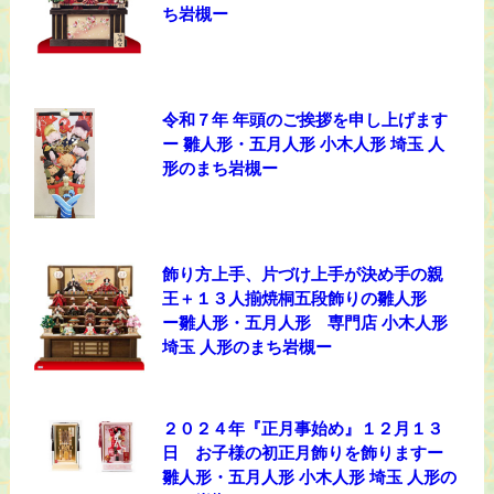
ち岩槻ー
令和７年 年頭のご挨拶を申し上げます
ー 雛人形・五月人形 小木人形 埼玉 人
形のまち岩槻ー
飾り方上手、片づけ上手が決め手の親
王＋１３人揃焼桐五段飾りの雛人形
ー雛人形・五月人形 専門店 小木人形
埼玉 人形のまち岩槻ー
２０２４年『正月事始め』１２月１３
日 お子様の初正月飾りを飾りますー
雛人形・五月人形 小木人形 埼玉 人形の