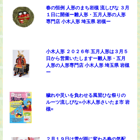
春の恒例 人形のまち岩槻 流しびな ３月
１日に開催ー雛人形・五月人形の人形
専門店 小木人形 埼玉県 岩槻ー
小木人形 ２０２６年 五月人形は３月５
日から営業いたしますー雛人形・五月
人形の人形専門店 小木人形 埼玉県 岩槻
ー
穢れや災いを負わせる風習ひな祭りの
ルーツ流しびな=小木人形さいたま市 岩
槻=
２月１９日は雪が雨に変わる春の気配