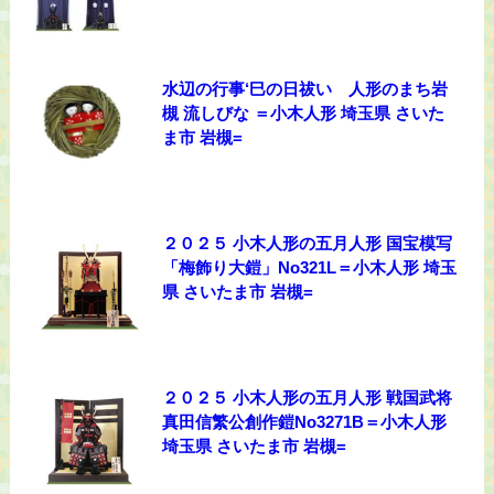
水辺の行事‘巳の日祓い 人形のまち岩
槻 流しびな ＝小木人形 埼玉県 さいた
ま市 岩槻=
２０２５ 小木人形の五月人形 国宝模写
「梅飾り大鎧」No321L＝小木人形 埼玉
県 さいたま市 岩槻=
２０２５ 小木人形の五月人形 戦国武将
真田信繁公創作鎧No3271B＝小木人形
埼玉県 さいたま市 岩槻=