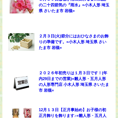
の二十四節気の『雨水』=小木人形 埼玉
県 さいたま市 岩槻=
２月３日(火)節分にはおひなさまのお飾
りの準備です。=小木人形 埼玉県 さい
たま市 岩槻=
２０２６年初売りは１月３日です！(年
内29日までの営業)=雛人形・五月人形
の人形専門店 小木人形 埼玉県 さいたま
市 岩槻=
12月１３日【正月事始め】お子様の初
正月飾りを飾ります♪=雛人形・五月人