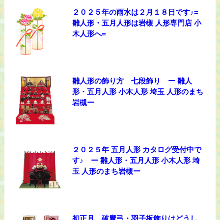
２０２５年の雨水は２月１８日です♪=
雛人形・五月人形は岩槻 人形専門店 小
木人形へ=
雛人形の飾り方 七段飾り ー 雛人
形・五月人形 小木人形 埼玉 人形のまち
岩槻ー
２０２５年 五月人形 カタログ受付中で
す♪ ー 雛人形・五月人形 小木人形 埼
玉 人形のまち岩槻ー
初正月 破魔弓・羽子板飾りはどうし