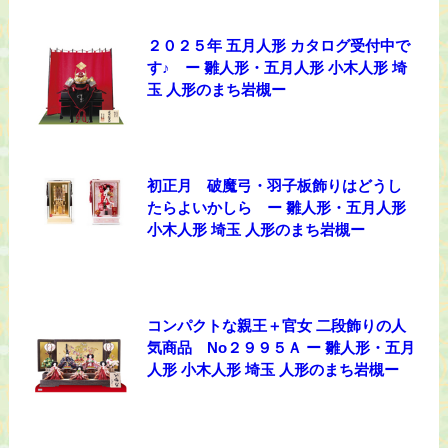
２０２５年 五月人形 カタログ受付中で
す♪ ー 雛人形・五月人形 小木人形 埼
玉 人形のまち岩槻ー
初正月 破魔弓・羽子板飾りはどうし
たらよいかしら ー 雛人形・五月人形
小木人形 埼玉 人形のまち岩槻ー
コンパクトな親王＋官女 二段飾りの人
気商品 No２９９５Ａ ー 雛人形・五月
人形 小木人形 埼玉 人形のまち岩槻ー