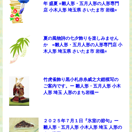
年 盛夏 =雛人形・五月人形の人形専門
店 小木人形 埼玉県 さいたま市 岩槻=
夏の風物詩の七夕飾りを楽しみません
か =雛人形・五月人形の人形専門店 小
木人形 埼玉県 さいたま市 岩槻=
竹虎雀飾り黒小札赤糸威之大鎧模写の
ご案内です。ー 雛人形・五月人形 小木
人形 埼玉 人形のまち岩槻ー
２０２５年７月１日『氷室の節句』ー
雛人形・五月人形 小木人形 埼玉 人形の