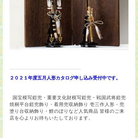
２０２１年度五月人形カタログ申し込み受付中です。
国宝模写鎧兜・重要文化財模写鎧兜・戦国武将鎧兜
焼桐平台鎧兜飾り・着用兜収納飾り 壱三作人形・兜
塗り台収納飾り・鯉のぼりなど人気商品 皆様のご来
店を心よりお待ちいたしております。