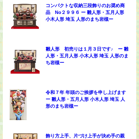
コンパクトな収納三段飾りのお奨め商
品 No２９９６ ー 雛人形・五月人形
小木人形 埼玉 人形のまち岩槻ー
雛人形 初売りは１月３日です♪ ー 雛
人形・五月人形 小木人形 埼玉 人形のま
ち岩槻ー
令和７年 年頭のご挨拶を申し上げます
ー 雛人形・五月人形 小木人形 埼玉 人
形のまち岩槻ー
飾り方上手、片づけ上手が決め手の親