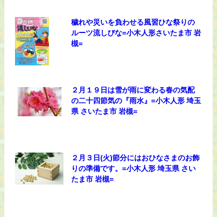
穢れや災いを負わせる風習ひな祭りの
ルーツ流しびな=小木人形さいたま市 岩
槻=
２月１９日は雪が雨に変わる春の気配
の二十四節気の『雨水』=小木人形 埼玉
県 さいたま市 岩槻=
２月３日(火)節分にはおひなさまのお飾
りの準備です。=小木人形 埼玉県 さい
たま市 岩槻=