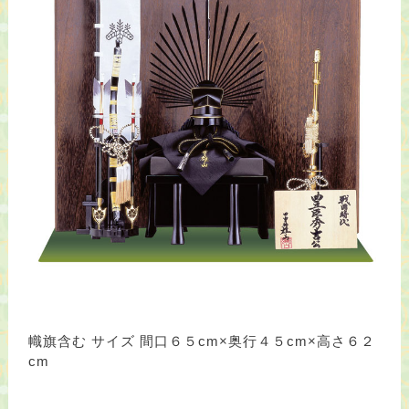
幟旗含む サイズ 間口６５cm×奥行４５cm×高さ６２
cm