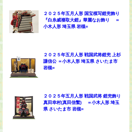
２０２５年五月人形 国宝模写鎧兜飾り
『白糸威褄取大鎧』華麗なお飾り ＝
小木人形 埼玉県 岩槻=
２０２５年五月人形 戦国武将鎧兜 上杉
謙信公 ＝小木人形 埼玉県 さいたま市
岩槻=
２０２５年五月人形 戦国武将 鎧兜飾り
真田幸村(真田信繫) ＝小木人形 埼玉
県 さいたま市 岩槻=