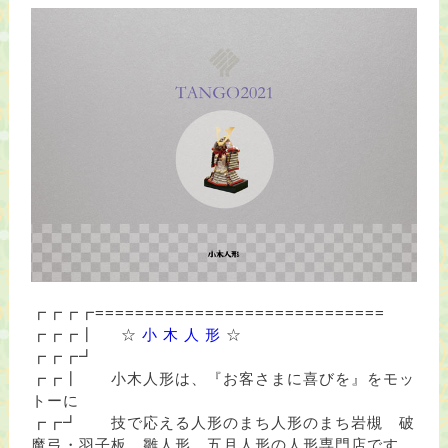
┏┏┏┏=============================
┏┏┏┃
☆
小 木 人 形
☆
┏┏┏┛
┏┏┃ 小木人形は、『お客さまに喜びを』をモッ
トーに
┏┏┛ 技で応える人形のまち人形のまち岩槻 破
魔弓・羽子板、雛人形、五月人形の人形専門店です。