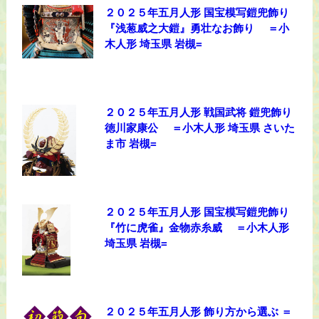
２０２５年五月人形 国宝模写鎧兜飾り
『浅葱威之大鎧』勇壮なお飾り ＝小
木人形 埼玉県 岩槻=
２０２５年五月人形 戦国武将 鎧兜飾り
徳川家康公 ＝小木人形 埼玉県 さいた
ま市 岩槻=
２０２５年五月人形 国宝模写鎧兜飾り
『竹に虎雀』金物赤糸威 ＝小木人形
埼玉県 岩槻=
２０２５年五月人形 飾り方から選ぶ ＝