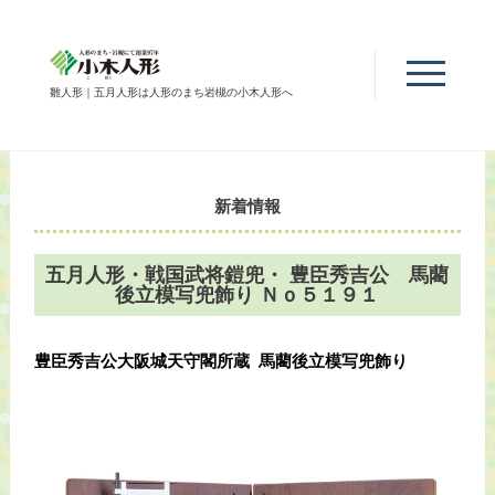
雛人形｜五月人形は人形のまち岩槻の小木人形へ
新着情報
五月人形・戦国武将鎧兜・ 豊臣秀吉公 馬藺
後立模写兜飾り Ｎｏ５１９１
豊臣秀吉公大阪城天守閣所蔵 馬藺後立模写兜飾り