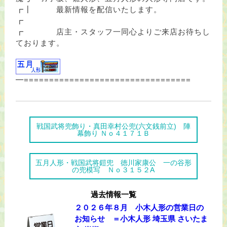
┏┃ 最新情報を配信いたします。
┏
┏ 店主・スタッフ一同心よりご来店お待ちし
ております。
━=================================
戦国武将兜飾り・真田幸村公兜(六文銭前立) 陣
幕飾り Ｎｏ４１７１Ｂ
五月人形・戦国武将鎧兜 徳川家康公 一の谷形
の兜模写 Ｎｏ３１５２A
過去情報一覧
２０２６年８月 小木人形の営業日の
お知らせ ＝小木人形 埼玉県 さいたま