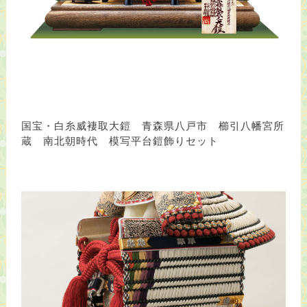
国宝・白糸威褄取大鎧 青森県八戸市 櫛引八幡宮所
蔵 南北朝時代 模写平台鎧飾りセット