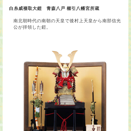
白糸威褄取大鎧
青森八戸 櫛引八幡宮所蔵
南北朝時代の南朝の天皇で後村上天皇から南部信光
公が拝領した鎧。