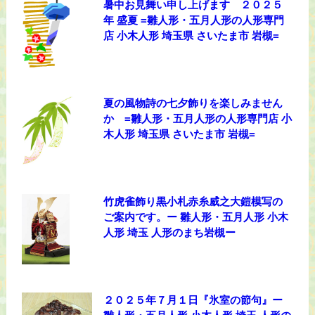
暑中お見舞い申し上げます ２０２５
年 盛夏 =雛人形・五月人形の人形専門
店 小木人形 埼玉県 さいたま市 岩槻=
夏の風物詩の七夕飾りを楽しみません
か =雛人形・五月人形の人形専門店 小
木人形 埼玉県 さいたま市 岩槻=
竹虎雀飾り黒小札赤糸威之大鎧模写の
ご案内です。ー 雛人形・五月人形 小木
人形 埼玉 人形のまち岩槻ー
２０２５年７月１日『氷室の節句』ー