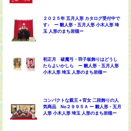
２０２５年 五月人形 カタログ受付中で
す♪ ー 雛人形・五月人形 小木人形 埼
玉 人形のまち岩槻ー
初正月 破魔弓・羽子板飾りはどうし
たらよいかしら ー 雛人形・五月人形
小木人形 埼玉 人形のまち岩槻ー
コンパクトな親王＋官女 二段飾りの人
気商品 No２９９５Ａ ー 雛人形・五月
人形 小木人形 埼玉 人形のまち岩槻ー