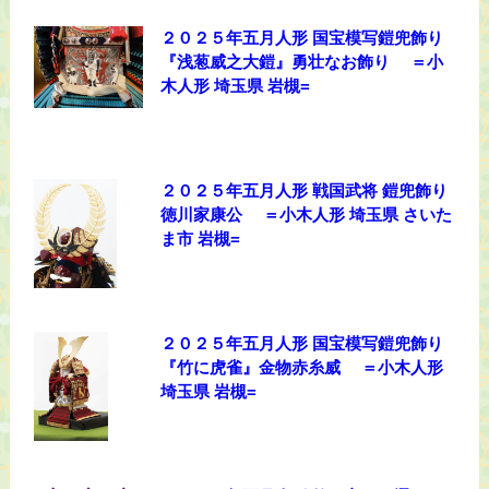
２０２５年五月人形 国宝模写鎧兜飾り
『浅葱威之大鎧』勇壮なお飾り ＝小
木人形 埼玉県 岩槻=
２０２５年五月人形 戦国武将 鎧兜飾り
徳川家康公 ＝小木人形 埼玉県 さいた
ま市 岩槻=
２０２５年五月人形 国宝模写鎧兜飾り
『竹に虎雀』金物赤糸威 ＝小木人形
埼玉県 岩槻=