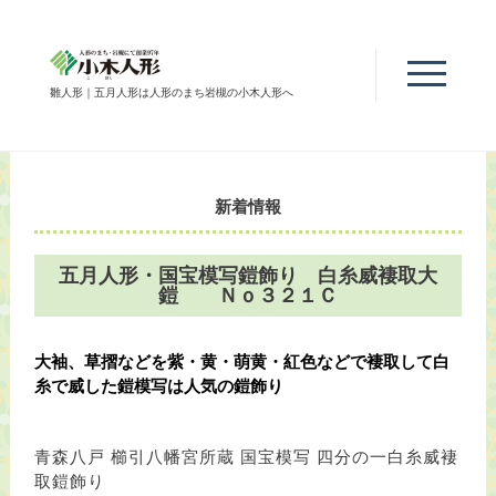
雛人形｜五月人形は人形のまち岩槻の小木人形へ
新着情報
五月人形・国宝模写鎧飾り 白糸威褄取大
鎧 Ｎｏ３２１Ｃ
大袖、草摺などを紫・黄・萌黄・紅色などで褄取して白
糸で威した鎧模写は人気の鎧飾り
青森八戸 櫛引八幡宮所蔵 国宝模写 四分の一白糸威褄
取鎧飾り