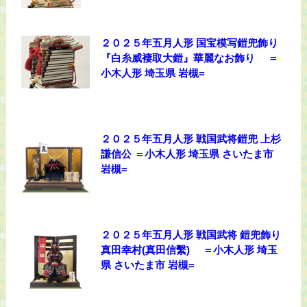
２０２５年五月人形 国宝模写鎧兜飾り
『白糸威褄取大鎧』華麗なお飾り ＝
小木人形 埼玉県 岩槻=
２０２５年五月人形 戦国武将鎧兜 上杉
謙信公 ＝小木人形 埼玉県 さいたま市
岩槻=
２０２５年五月人形 戦国武将 鎧兜飾り
真田幸村(真田信繫) ＝小木人形 埼玉
県 さいたま市 岩槻=