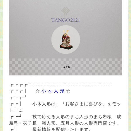
┏┏┏┏=============================
┏┏┏┃
☆
小 木 人 形
☆
┏┏┏┛
┏┏┃ 小木人形は、『お客さまに喜びを』をモッ
トーに
┏┏┛ 技で応える人形のまち人形のまち岩槻 破
魔弓・羽子板、雛人形、五月人形の人形専門店です。
┏┃ 最新情報を配信いたします。