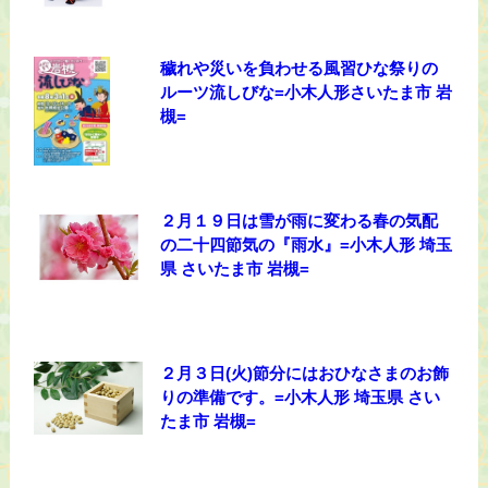
穢れや災いを負わせる風習ひな祭りの
ルーツ流しびな=小木人形さいたま市 岩
槻=
２月１９日は雪が雨に変わる春の気配
の二十四節気の『雨水』=小木人形 埼玉
県 さいたま市 岩槻=
２月３日(火)節分にはおひなさまのお飾
りの準備です。=小木人形 埼玉県 さい
たま市 岩槻=