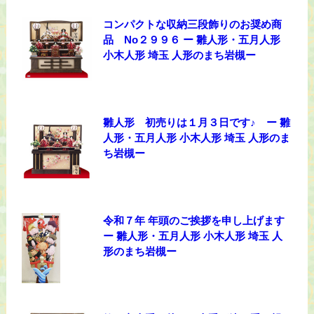
コンパクトな収納三段飾りのお奨め商
品 No２９９６ ー 雛人形・五月人形
小木人形 埼玉 人形のまち岩槻ー
雛人形 初売りは１月３日です♪ ー 雛
人形・五月人形 小木人形 埼玉 人形のま
ち岩槻ー
令和７年 年頭のご挨拶を申し上げます
ー 雛人形・五月人形 小木人形 埼玉 人
形のまち岩槻ー