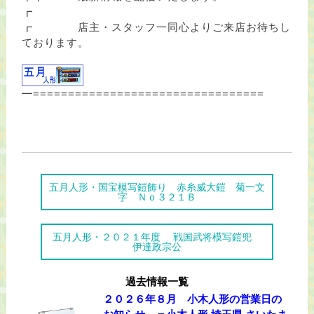
┏
┏ 店主・スタッフ一同心よりご来店お待ちし
ております。
━=================================
五月人形・国宝模写鎧飾り 赤糸威大鎧 菊一文
字 Ｎｏ３２１Ｂ
五月人形・２０２１年度 戦国武将模写鎧兜
伊達政宗公
過去情報一覧
２０２６年８月 小木人形の営業日の