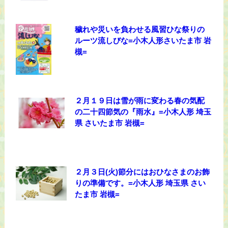
穢れや災いを負わせる風習ひな祭りの
ルーツ流しびな=小木人形さいたま市 岩
槻=
２月１９日は雪が雨に変わる春の気配
の二十四節気の『雨水』=小木人形 埼玉
県 さいたま市 岩槻=
２月３日(火)節分にはおひなさまのお飾
りの準備です。=小木人形 埼玉県 さい
たま市 岩槻=