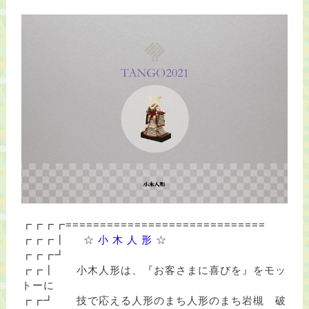
┏┏┏┏=============================
┏┏┏┃
☆
小 木 人 形
☆
┏┏┏┛
┏┏┃ 小木人形は、『お客さまに喜びを』をモッ
トーに
┏┏┛ 技で応える人形のまち人形のまち岩槻 破