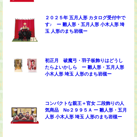
２０２５年 五月人形 カタログ受付中で
す♪ ー 雛人形・五月人形 小木人形 埼
玉 人形のまち岩槻ー
初正月 破魔弓・羽子板飾りはどうし
たらよいかしら ー 雛人形・五月人形
小木人形 埼玉 人形のまち岩槻ー
コンパクトな親王＋官女 二段飾りの人
気商品 No２９９５Ａ ー 雛人形・五月
人形 小木人形 埼玉 人形のまち岩槻ー