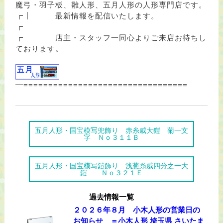
魔弓・羽子板、雛人形、五月人形の人形専門店です。
┏┃ 最新情報を配信いたします。
┏
┏ 店主・スタッフ一同心よりご来店お待ちし
ております。
━=================================
五月人形・国宝模写兜飾り 赤糸威大鎧 菊一文
字 Ｎｏ３１１Ｂ
五月人形・国宝模写鎧飾り 浅葱糸威四分之一大
鎧 Ｎｏ３２１Ｅ
過去情報一覧
２０２６年８月 小木人形の営業日の
お知らせ ＝小木人形 埼玉県 さいたま