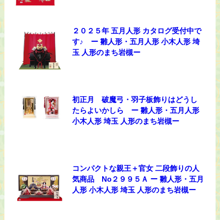
２０２５年 五月人形 カタログ受付中で
す♪ ー 雛人形・五月人形 小木人形 埼
玉 人形のまち岩槻ー
初正月 破魔弓・羽子板飾りはどうし
たらよいかしら ー 雛人形・五月人形
小木人形 埼玉 人形のまち岩槻ー
コンパクトな親王＋官女 二段飾りの人
気商品 No２９９５Ａ ー 雛人形・五月
人形 小木人形 埼玉 人形のまち岩槻ー