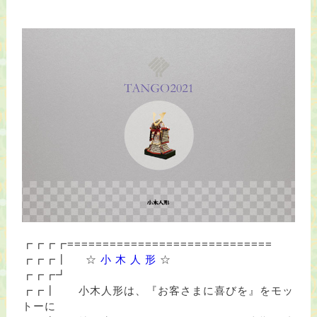
┏┏┏┏=============================
┏┏┏┃
☆
小 木 人 形
☆
┏┏┏┛
┏┏┃ 小木人形は、『お客さまに喜びを』をモッ
トーに