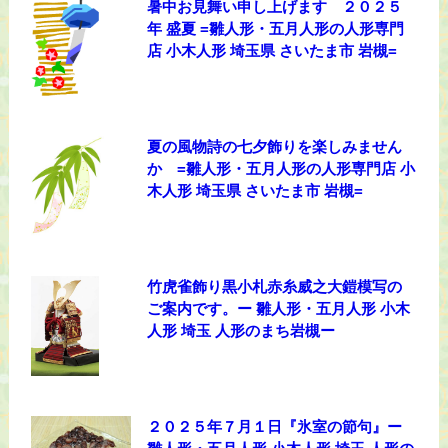
暑中お見舞い申し上げます ２０２５
年 盛夏 =雛人形・五月人形の人形専門
店 小木人形 埼玉県 さいたま市 岩槻=
夏の風物詩の七夕飾りを楽しみません
か =雛人形・五月人形の人形専門店 小
木人形 埼玉県 さいたま市 岩槻=
竹虎雀飾り黒小札赤糸威之大鎧模写の
ご案内です。ー 雛人形・五月人形 小木
人形 埼玉 人形のまち岩槻ー
２０２５年７月１日『氷室の節句』ー