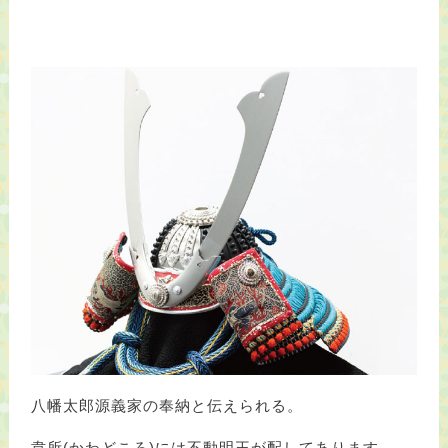
八幡太郎源義家の奉納と伝えられる。​
韋所(かわどころ)には不動明王が配してあります。