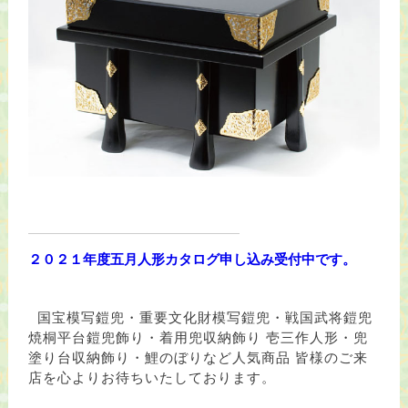
２０２１年度五月人形カタログ申し込み受付中です。
国宝模写鎧兜・重要文化財模写鎧兜・戦国武将鎧兜
焼桐平台鎧兜飾り・着用兜収納飾り 壱三作人形・兜
塗り台収納飾り・鯉のぼりなど人気商品 皆様のご来
店を心よりお待ちいたしております。