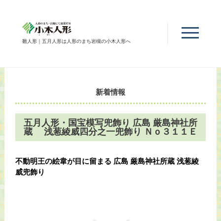
雛人形｜五月人形は人形のまち岩槻の小木人形へ
新着情報
五月人形・国宝模写兜飾り 広島 厳島神社所
蔵 浅葱綾威四分之一兜飾り Ｎｏ３１１Ｅ
不動明王の絵韋が目に留まる 広島 厳島神社所蔵 浅葱綾
威兜飾り