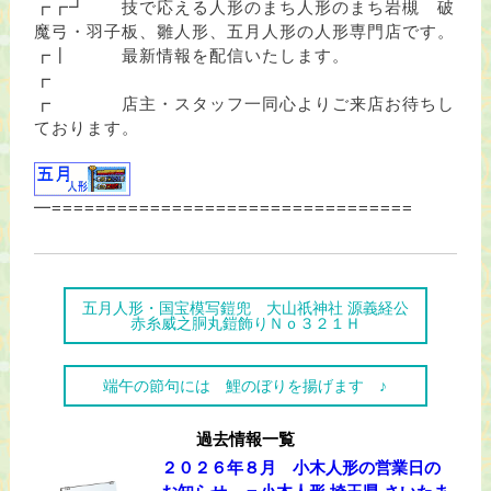
┏┏┛ 技で応える人形のまち人形のまち岩槻 破
魔弓・羽子板、雛人形、五月人形の人形専門店です。
┏┃ 最新情報を配信いたします。
┏
┏ 店主・スタッフ一同心よりご来店お待ちし
ております。
━=================================
五月人形・国宝模写鎧兜 大山祇神社 源義経公
赤糸威之胴丸鎧飾りＮｏ３２１Ｈ
端午の節句には 鯉のぼりを揚げます ♪
過去情報一覧
２０２６年８月 小木人形の営業日の