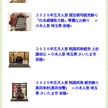
２０２５年五月人形 国宝模写鎧兜飾り
『白糸威褄取大鎧』華麗なお飾り ＝
小木人形 埼玉県 岩槻=
２０２５年五月人形 戦国武将鎧兜 上杉
謙信公 ＝小木人形 埼玉県 さいたま市
岩槻=
２０２５年五月人形 戦国武将 鎧兜飾り
真田幸村(真田信繫) ＝小木人形 埼玉
県 さいたま市 岩槻=