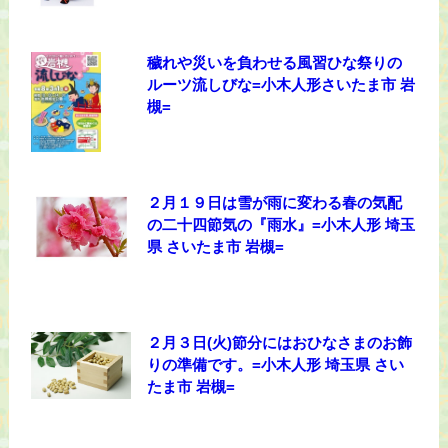
穢れや災いを負わせる風習ひな祭りの
ルーツ流しびな=小木人形さいたま市 岩
槻=
２月１９日は雪が雨に変わる春の気配
の二十四節気の『雨水』=小木人形 埼玉
県 さいたま市 岩槻=
２月３日(火)節分にはおひなさまのお飾
りの準備です。=小木人形 埼玉県 さい
たま市 岩槻=