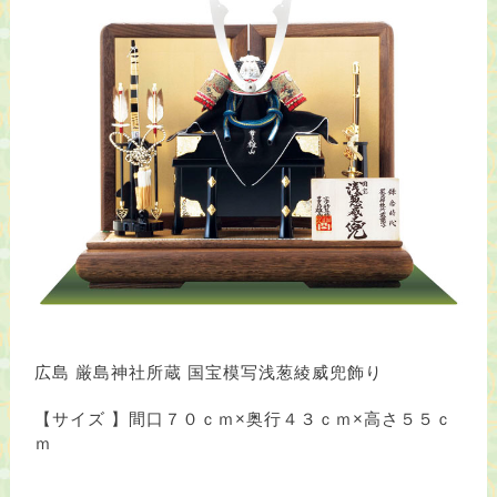
広島 厳島神社所蔵 国宝模写浅葱綾威兜飾り
【サイズ 】間口７０ｃｍ×奥行４３ｃｍ×高さ５５ｃ
ｍ