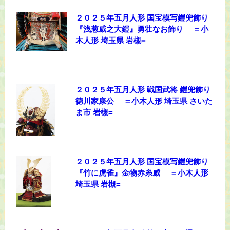
２０２５年五月人形 国宝模写鎧兜飾り
『浅葱威之大鎧』勇壮なお飾り ＝小
木人形 埼玉県 岩槻=
２０２５年五月人形 戦国武将 鎧兜飾り
徳川家康公 ＝小木人形 埼玉県 さいた
ま市 岩槻=
２０２５年五月人形 国宝模写鎧兜飾り
『竹に虎雀』金物赤糸威 ＝小木人形
埼玉県 岩槻=