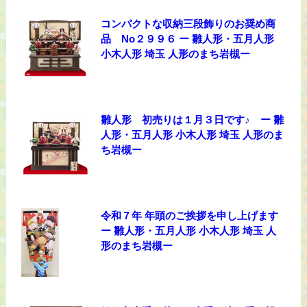
コンパクトな収納三段飾りのお奨め商
品 No２９９６ ー 雛人形・五月人形
小木人形 埼玉 人形のまち岩槻ー
雛人形 初売りは１月３日です♪ ー 雛
人形・五月人形 小木人形 埼玉 人形のま
ち岩槻ー
令和７年 年頭のご挨拶を申し上げます
ー 雛人形・五月人形 小木人形 埼玉 人
形のまち岩槻ー