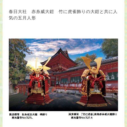
春日大社 赤糸威大鎧 竹に虎雀飾りの大鎧と共に人
気の五月人形