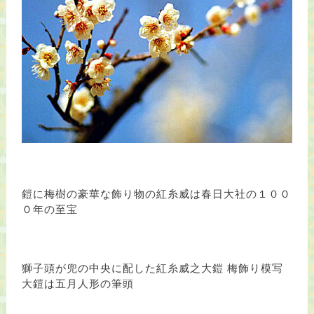
鎧に梅樹の豪華な飾り物の紅糸威は春日大社の１００
０年の至宝
獅子頭が兜の中央に配した紅糸威之大鎧 梅飾り模写
大鎧は五月人形の筆頭