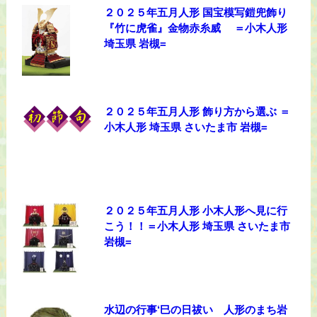
２０２５年五月人形 国宝模写鎧兜飾り
『竹に虎雀』金物赤糸威 ＝小木人形
埼玉県 岩槻=
２０２５年五月人形 飾り方から選ぶ ＝
小木人形 埼玉県 さいたま市 岩槻=
２０２５年五月人形 小木人形へ見に行
こう！！＝小木人形 埼玉県 さいたま市
岩槻=
水辺の行事‘巳の日祓い 人形のまち岩