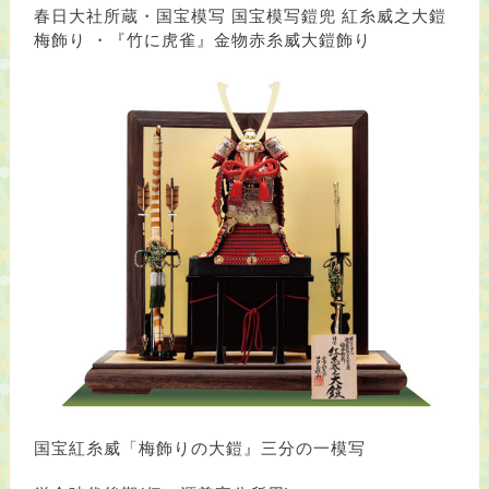
春日大社所蔵・国宝模写 国宝模写鎧兜 紅糸威之大鎧
梅飾り ・『竹に虎雀』金物赤糸威大鎧飾り
国宝紅糸威「梅飾りの大鎧』三分の一模写