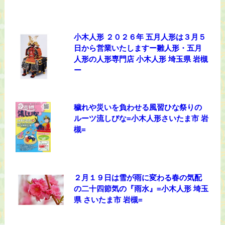
小木人形 ２０２６年 五月人形は３月５
日から営業いたしますー雛人形・五月
人形の人形専門店 小木人形 埼玉県 岩槻
ー
穢れや災いを負わせる風習ひな祭りの
ルーツ流しびな=小木人形さいたま市 岩
槻=
２月１９日は雪が雨に変わる春の気配
の二十四節気の『雨水』=小木人形 埼玉
県 さいたま市 岩槻=