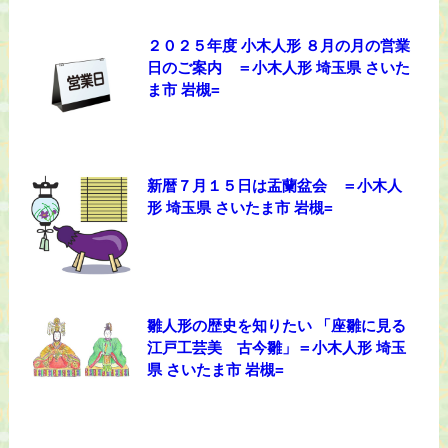
２０２５年度 小木人形 ８月の月の営業
日のご案内 ＝小木人形 埼玉県 さいた
ま市 岩槻=
新暦７月１５日は盂蘭盆会 ＝小木人
形 埼玉県 さいたま市 岩槻=
雛人形の歴史を知りたい 「座雛に見る
江戸工芸美 古今雛」＝小木人形 埼玉
県 さいたま市 岩槻=