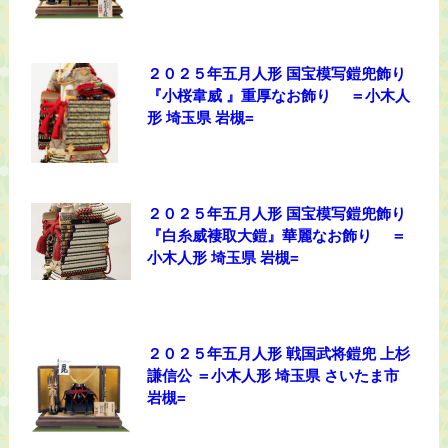
２０２５年五月人形 国宝模写鎧兜飾り
『小桜韋威 』重厚なお飾り ＝小木人
形 埼玉県 岩槻=
２０２５年五月人形 国宝模写鎧兜飾り
『白糸威褄取大鎧』華麗なお飾り ＝
小木人形 埼玉県 岩槻=
２０２５年五月人形 戦国武将鎧兜 上杉
謙信公 ＝小木人形 埼玉県 さいたま市
岩槻=