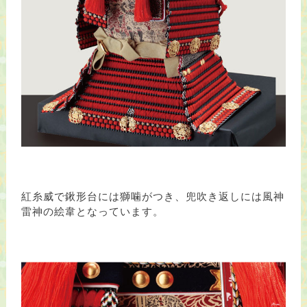
紅糸威で鍬形台には獅噛がつき、兜吹き返しには風神
雷神の絵韋となっています。