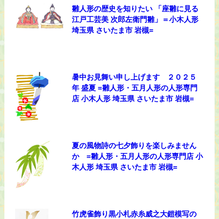
雛人形の歴史を知りたい 「座雛に見る
江戸工芸美 次郎左衛門雛」＝小木人形
埼玉県 さいたま市 岩槻=
暑中お見舞い申し上げます ２０２５
年 盛夏 =雛人形・五月人形の人形専門
店 小木人形 埼玉県 さいたま市 岩槻=
夏の風物詩の七夕飾りを楽しみません
か =雛人形・五月人形の人形専門店 小
木人形 埼玉県 さいたま市 岩槻=
竹虎雀飾り黒小札赤糸威之大鎧模写の