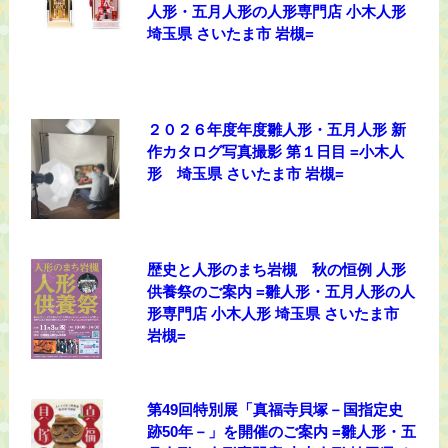
人形・五月人形の人形専門店 小木人形
埼玉県 さいたま市 岩槻=
２０２６年度年度雛人形・五月人形 新
作カタログ写真撮影 第１日目 =小木人
形 埼玉県 さいたま市 岩槻=
歴史と人形のまち岩槻 秋の恒例 人形
供養祭のご案内 =雛人形・五月人形の人
形専門店 小木人形 埼玉県 さいたま市
岩槻=
第49回特別展「真福寺貝塚－国指定史
跡50年－」を開催のご案内 =雛人形・五