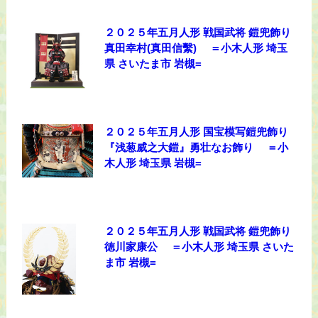
２０２５年五月人形 戦国武将 鎧兜飾り
真田幸村(真田信繫) ＝小木人形 埼玉
県 さいたま市 岩槻=
２０２５年五月人形 国宝模写鎧兜飾り
『浅葱威之大鎧』勇壮なお飾り ＝小
木人形 埼玉県 岩槻=
２０２５年五月人形 戦国武将 鎧兜飾り
徳川家康公 ＝小木人形 埼玉県 さいた
ま市 岩槻=