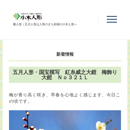
雛人形｜五月人形は人形のまち岩槻の小木人形へ
新着情報
五月人形・国宝模写 紅糸威之大鎧 梅飾り
大鎧 Ｎｏ３２１Ｌ
梅が香り高く咲き、早春を心地よく感じます、今日こ
の頃です。