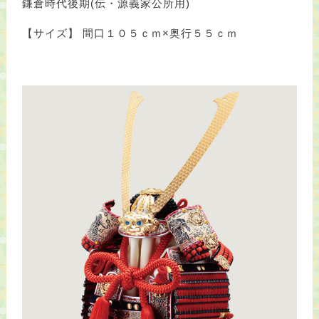
鎌倉時代後期(伝・源義家公所用)
【サイズ】 間口１０５ｃｍ×奥行５５ｃｍ