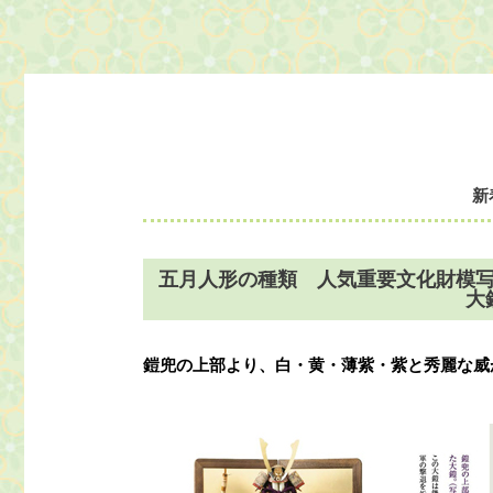
新
五月人形の種類 人気重要文化財模
大
鎧兜の上部より、白・黄・薄紫・紫と
秀麗な威