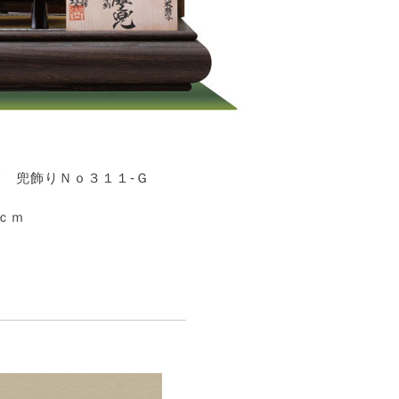
 兜飾りＮｏ３１１-Ｇ
5ｃｍ