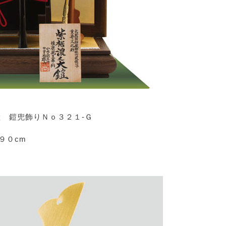
 鎧兜飾りＮｏ３２１-Ｇ
９０cm