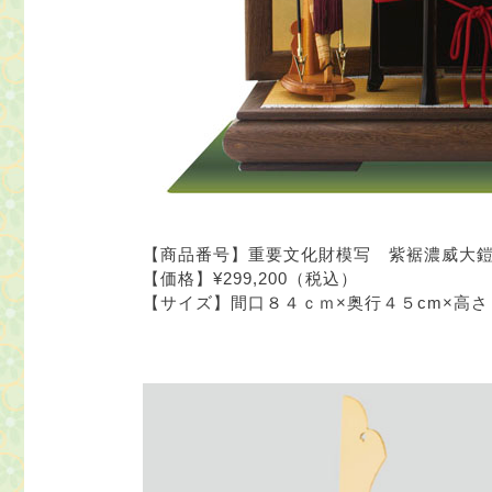
【商品番号】重要文化財模写 紫裾濃威大鎧
【価格】¥299,200（税込）
【サイズ】間口８４ｃｍ×奥行４５cm×高さ