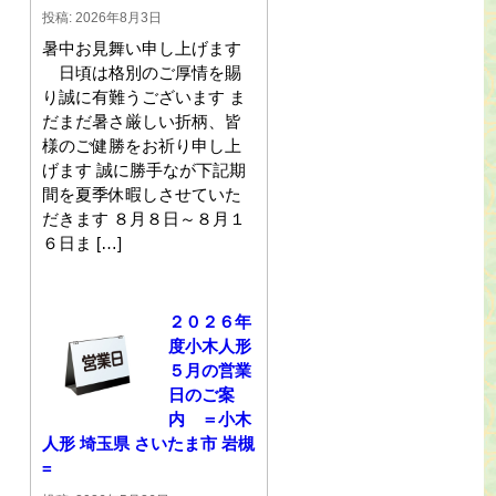
投稿: 2026年8月3日
暑中お見舞い申し上げます
日頃は格別のご厚情を賜
り誠に有難うございます ま
だまだ暑さ厳しい折柄、皆
様のご健勝をお祈り申し上
げます 誠に勝手なが下記期
間を夏季休暇しさせていた
だきます ８月８日～８月１
６日ま […]
２０２６年
度小木人形
５月の営業
日のご案
内 ＝小木
人形 埼玉県 さいたま市 岩槻
=