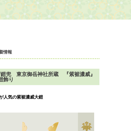
着情報
写鎧兜 東京御岳神社所蔵 『紫裾濃威』
鎧飾り
が人気の
紫裾濃威大鎧