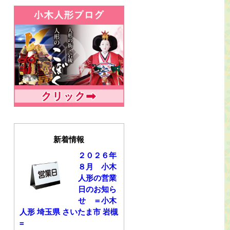
新着情報
２０２６年
８月 小木
人形の営業
日のお知ら
せ ＝小木
人形 埼玉県 さいたま市 岩槻
=