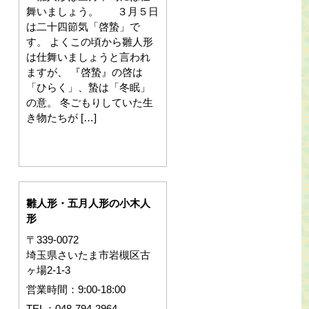
舞いましょう。 ３月５日
は二十四節気「啓蟄」で
す。 よくこの頃から雛人形
は仕舞いましょうと言われ
ますが、 『啓蟄』の啓は
「ひらく」、蟄は「冬眠」
の意。 冬ごもりしていた生
き物たちが […]
雛人形・五月人形の小木人
形
〒339-0072
埼玉県さいたま市岩槻区古
ヶ場2-1-3
営業時間：9:00-18:00
TEL：048-794-2964