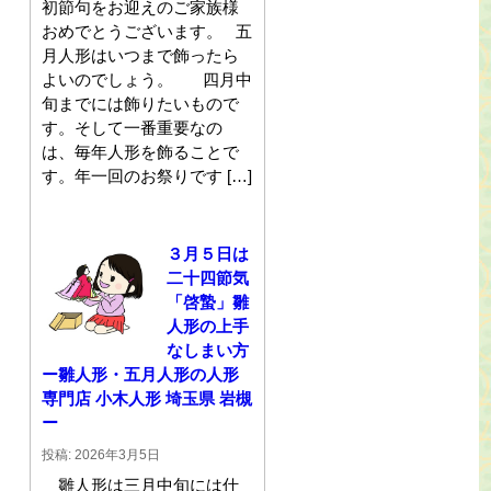
初節句をお迎えのご家族様
おめでとうございます。 五
月人形はいつまで飾ったら
よいのでしょう。 四月中
旬までには飾りたいもので
す。そして一番重要なの
は、毎年人形を飾ることで
す。年一回のお祭りです […]
３月５日は
二十四節気
「啓蟄」雛
人形の上手
なしまい方
ー雛人形・五月人形の人形
専門店 小木人形 埼玉県 岩槻
ー
投稿: 2026年3月5日
雛人形は三月中旬には仕