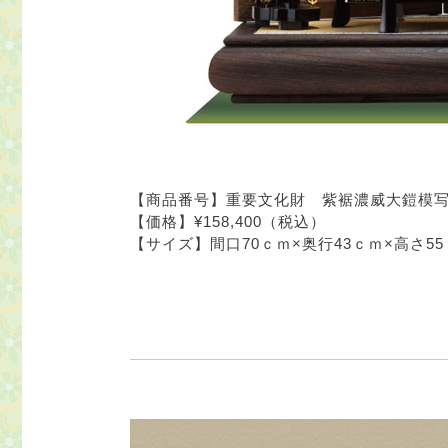
【商品番号】重要文化財 紫裾濃威大鎧模写
【価格】¥158,400（税込）
【サイズ】間口70ｃｍ×奥行43ｃｍ×高さ5