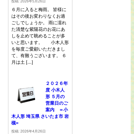
投稿: 2026年5月26日
６月に入ると梅雨。 皆様に
はその後お変わりなくお過
ごしでしょうか。 雨に濡れ
た清楚な紫陽花のお花にあ
しを止めて眺めることが多
いと思います。 小木人形
を毎度ご愛顧いただきまし
て、有難うございます。 ６
月は土 […]
２０２６年
度 小木人
形 ５月の
営業日のご
案内 ＝小
木人形 埼玉県 さいたま市 岩
槻=
投稿: 2026年4月26日