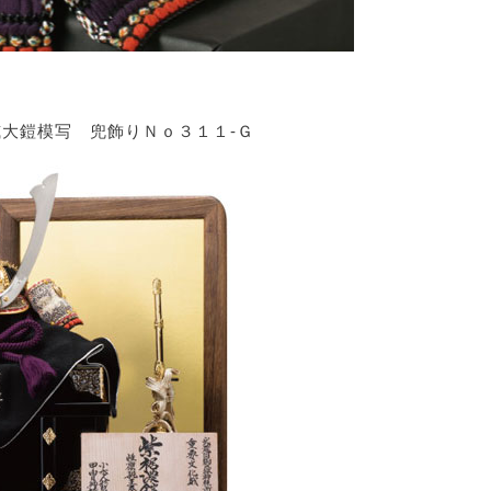
大鎧模写 兜飾りＮｏ３１１-Ｇ