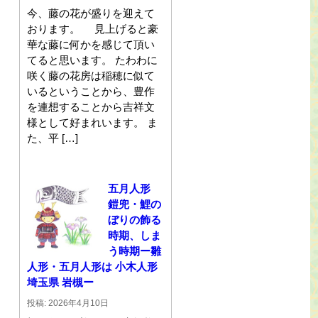
今、藤の花が盛りを迎えて
おります。 見上げると豪
華な藤に何かを感じて頂い
てると思います。 たわわに
咲く藤の花房は稲穂に似て
いるということから、豊作
を連想することから吉祥文
様として好まれいます。 ま
た、平 […]
五月人形
鎧兜・鯉の
ぼりの飾る
時期、しま
う時期ー雛
人形・五月人形は 小木人形
埼玉県 岩槻ー
投稿: 2026年4月10日