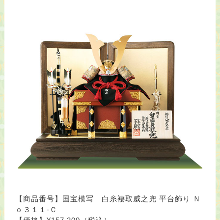
【商品番号】国宝模写 白糸褄取威之兜 平台飾り Ｎ
ｏ３１１-Ｃ