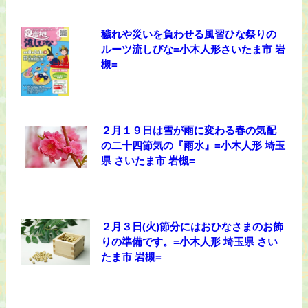
穢れや災いを負わせる風習ひな祭りの
ルーツ流しびな=小木人形さいたま市 岩
槻=
２月１９日は雪が雨に変わる春の気配
の二十四節気の『雨水』=小木人形 埼玉
県 さいたま市 岩槻=
２月３日(火)節分にはおひなさまのお飾
りの準備です。=小木人形 埼玉県 さい
たま市 岩槻=