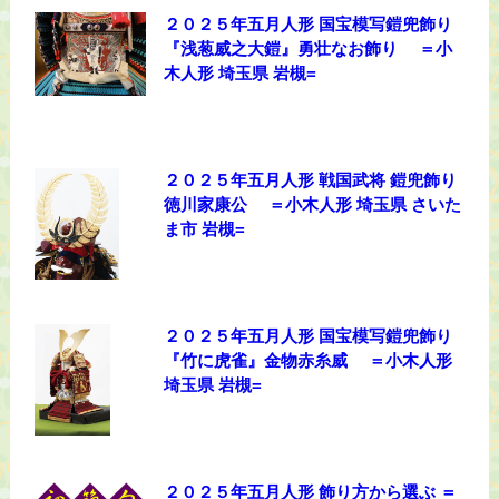
２０２５年五月人形 国宝模写鎧兜飾り
『浅葱威之大鎧』勇壮なお飾り ＝小
木人形 埼玉県 岩槻=
２０２５年五月人形 戦国武将 鎧兜飾り
徳川家康公 ＝小木人形 埼玉県 さいた
ま市 岩槻=
２０２５年五月人形 国宝模写鎧兜飾り
『竹に虎雀』金物赤糸威 ＝小木人形
埼玉県 岩槻=
２０２５年五月人形 飾り方から選ぶ ＝