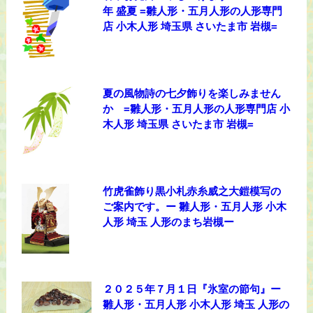
年 盛夏 =雛人形・五月人形の人形専門
店 小木人形 埼玉県 さいたま市 岩槻=
夏の風物詩の七夕飾りを楽しみません
か =雛人形・五月人形の人形専門店 小
木人形 埼玉県 さいたま市 岩槻=
竹虎雀飾り黒小札赤糸威之大鎧模写の
ご案内です。ー 雛人形・五月人形 小木
人形 埼玉 人形のまち岩槻ー
２０２５年７月１日『氷室の節句』ー
雛人形・五月人形 小木人形 埼玉 人形の