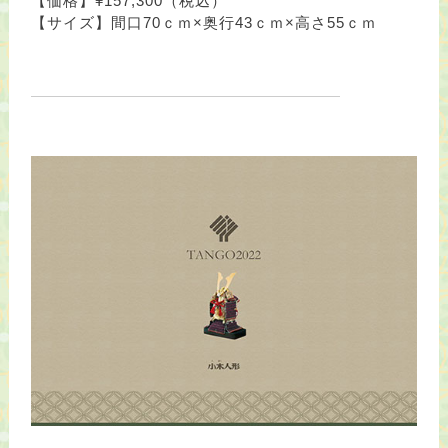
【価格】¥157,300（税込）
【サイズ】間口70ｃｍ×奥行43ｃｍ×高さ55ｃｍ