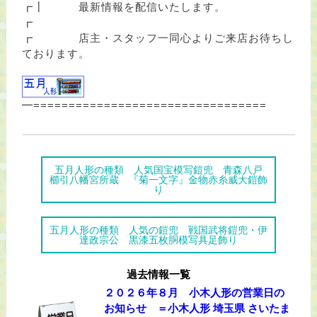
┏┃ 最新情報を配信いたします。
┏
┏ 店主・スタッフ一同心よりご来店お待ちし
ております。
━=================================
五月人形の種類 人気国宝模写鎧兜 青森八戸
櫛引八幡宮所蔵 『菊一文字』金物赤糸威大鎧飾
り
五月人形の種類 人気の鎧兜 戦国武将鎧兜・伊
達政宗公 黒漆五枚胴模写具足飾り
過去情報一覧
２０２６年８月 小木人形の営業日の
お知らせ ＝小木人形 埼玉県 さいたま