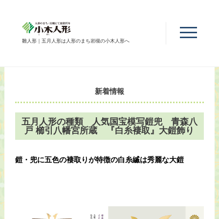
雛人形｜五月人形は人形のまち岩槻の小木人形へ
新着情報
五月人形の種類 人気国宝模写鎧兜 青森八
戸 櫛引八幡宮所蔵 『白糸褄取』大鎧飾り
鎧・兜に五色の褄取りが特徴の白糸縅は秀麗な大鎧