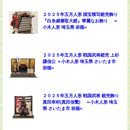
２０２５年五月人形 国宝模写鎧兜飾り
『白糸威褄取大鎧』華麗なお飾り ＝
小木人形 埼玉県 岩槻=
２０２５年五月人形 戦国武将鎧兜 上杉
謙信公 ＝小木人形 埼玉県 さいたま市
岩槻=
２０２５年五月人形 戦国武将 鎧兜飾り
真田幸村(真田信繫) ＝小木人形 埼玉
県 さいたま市 岩槻=