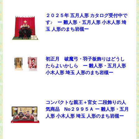
２０２５年 五月人形 カタログ受付中で
す♪ ー 雛人形・五月人形 小木人形 埼
玉 人形のまち岩槻ー
初正月 破魔弓・羽子板飾りはどうし
たらよいかしら ー 雛人形・五月人形
小木人形 埼玉 人形のまち岩槻ー
コンパクトな親王＋官女 二段飾りの人
気商品 No２９９５Ａ ー 雛人形・五月
人形 小木人形 埼玉 人形のまち岩槻ー