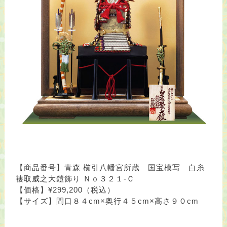
【商品番号】青森 櫛引八幡宮所蔵 国宝模写 白糸
褄取威之大鎧飾り Ｎｏ３２１-Ｃ
【価格】¥299,200（税込）
【サイズ】間口８４cm×奥行４５cm×高さ９０cm