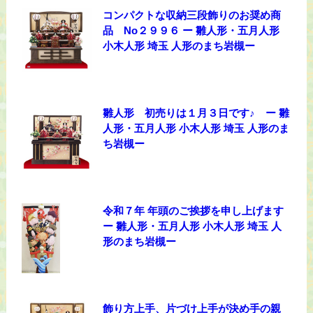
コンパクトな収納三段飾りのお奨め商
品 No２９９６ ー 雛人形・五月人形
小木人形 埼玉 人形のまち岩槻ー
雛人形 初売りは１月３日です♪ ー 雛
人形・五月人形 小木人形 埼玉 人形のま
ち岩槻ー
令和７年 年頭のご挨拶を申し上げます
ー 雛人形・五月人形 小木人形 埼玉 人
形のまち岩槻ー
飾り方上手、片づけ上手が決め手の親