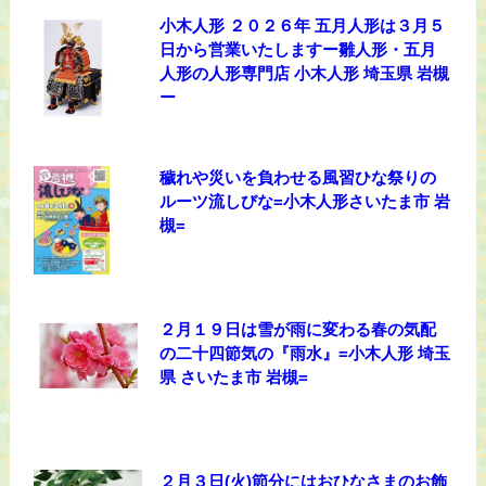
小木人形 ２０２６年 五月人形は３月５
日から営業いたしますー雛人形・五月
人形の人形専門店 小木人形 埼玉県 岩槻
ー
穢れや災いを負わせる風習ひな祭りの
ルーツ流しびな=小木人形さいたま市 岩
槻=
２月１９日は雪が雨に変わる春の気配
の二十四節気の『雨水』=小木人形 埼玉
県 さいたま市 岩槻=
２月３日(火)節分にはおひなさまのお飾