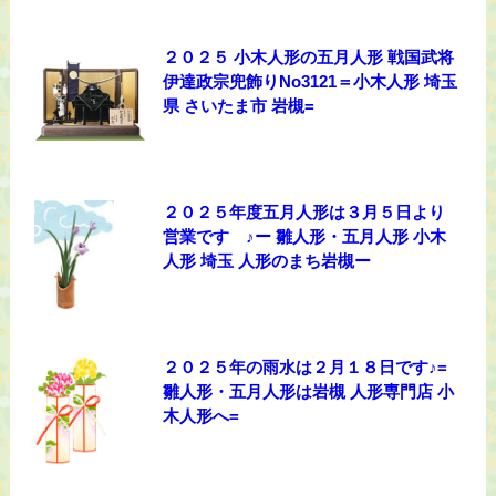
２０２５ 小木人形の五月人形 戦国武将
伊達政宗兜飾りNo3121＝小木人形 埼玉
県 さいたま市 岩槻=
２０２５年度五月人形は３月５日より
営業です ♪ー 雛人形・五月人形 小木
人形 埼玉 人形のまち岩槻ー
２０２５年の雨水は２月１８日です♪=
雛人形・五月人形は岩槻 人形専門店 小
木人形へ=