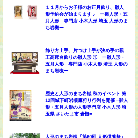
１１月からお子様のお正月飾り、雛人
形予約会が始まります ♪ ー雛人形・五
月人形 専門店 小木人形 埼玉 人形のま
ち岩槻ー
飾り方上手、片づけ上手が決め手の親
王高床台飾りの雛人形 ① ー雛人形・
五月人形 専門店 小木人形 埼玉 人形の
まち岩槻ー
歴史と人形のまち岩槻 秋のイベント 第
12回城下町岩槻鷹狩り行列を開催 =雛人
形・五月人形の人形専門店 小木人形 埼
玉県 さいたま市 岩槻=
人形のまち岩槻『第60回 人形供養祭』