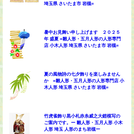
埼玉県 さいたま市 岩槻=
暑中お見舞い申し上げます ２０２５
年 盛夏 =雛人形・五月人形の人形専門
店 小木人形 埼玉県 さいたま市 岩槻=
夏の風物詩の七夕飾りを楽しみません
か =雛人形・五月人形の人形専門店 小
木人形 埼玉県 さいたま市 岩槻=
竹虎雀飾り黒小札赤糸威之大鎧模写の
ご案内です。ー 雛人形・五月人形 小木
人形 埼玉 人形のまち岩槻ー