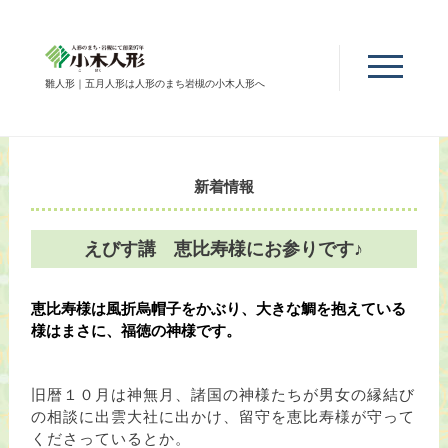
雛人形｜五月人形は人形のまち岩槻の小木人形へ
新着情報
えびす講 恵比寿様にお参りです♪
恵比寿様は風折烏帽子をかぶり、大きな鯛を抱えている
様はまさに、福徳の神様です。
旧暦１０月は神無月、諸国の神様たちが男女の縁結び
の相談に出雲大社に出かけ、留守を恵比寿様が守って
くださっているとか。