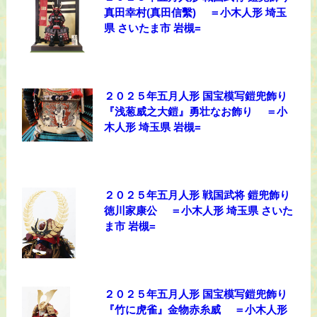
真田幸村(真田信繫) ＝小木人形 埼玉
県 さいたま市 岩槻=
２０２５年五月人形 国宝模写鎧兜飾り
『浅葱威之大鎧』勇壮なお飾り ＝小
木人形 埼玉県 岩槻=
２０２５年五月人形 戦国武将 鎧兜飾り
徳川家康公 ＝小木人形 埼玉県 さいた
ま市 岩槻=
２０２５年五月人形 国宝模写鎧兜飾り
『竹に虎雀』金物赤糸威 ＝小木人形