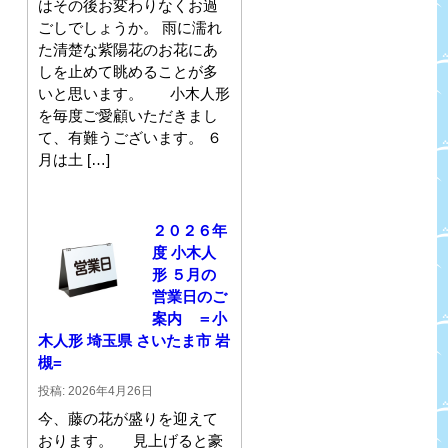
はその後お変わりなくお過
ごしでしょうか。 雨に濡れ
た清楚な紫陽花のお花にあ
しを止めて眺めることが多
いと思います。 小木人形
を毎度ご愛顧いただきまし
て、有難うございます。 ６
月は土 […]
２０２６年
度 小木人
形 ５月の
営業日のご
案内 ＝小
木人形 埼玉県 さいたま市 岩
槻=
投稿: 2026年4月26日
今、藤の花が盛りを迎えて
おります。 見上げると豪