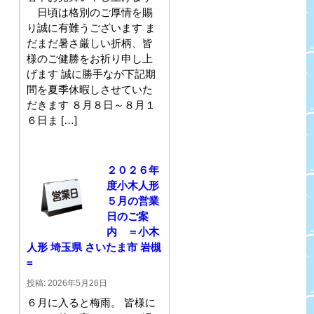
日頃は格別のご厚情を賜
り誠に有難うございます ま
だまだ暑さ厳しい折柄、皆
様のご健勝をお祈り申し上
げます 誠に勝手なが下記期
間を夏季休暇しさせていた
だきます ８月８日～８月１
６日ま […]
２０２６年
度小木人形
５月の営業
日のご案
内 ＝小木
人形 埼玉県 さいたま市 岩槻
=
投稿: 2026年5月26日
６月に入ると梅雨。 皆様に