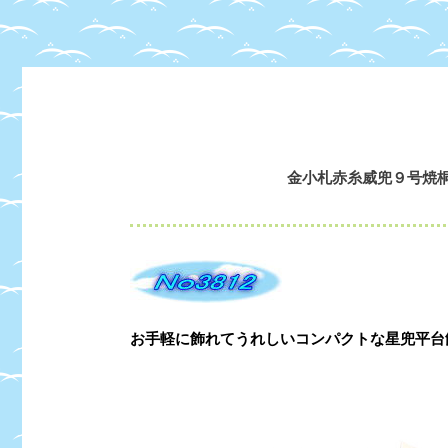
金小札赤糸威兜９号焼
お手軽に飾れてうれしいコンパクトな星兜平台