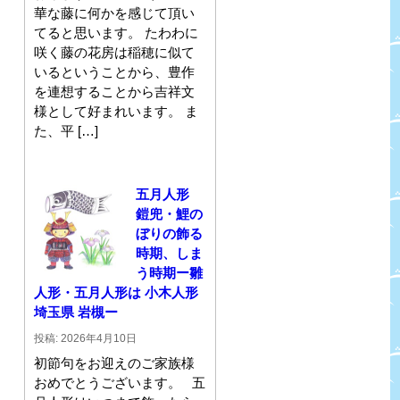
華な藤に何かを感じて頂い
てると思います。 たわわに
咲く藤の花房は稲穂に似て
いるということから、豊作
を連想することから吉祥文
様として好まれいます。 ま
た、平 […]
五月人形
鎧兜・鯉の
ぼりの飾る
時期、しま
う時期ー雛
人形・五月人形は 小木人形
埼玉県 岩槻ー
投稿: 2026年4月10日
初節句をお迎えのご家族様
おめでとうございます。 五