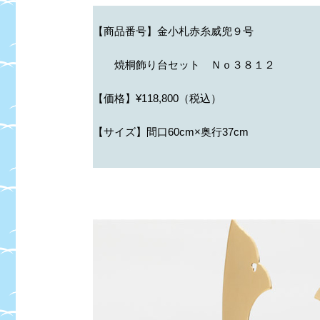
【商品番号】金小札赤糸威兜９号
焼桐飾り台セット Ｎｏ３８１２
【価格】¥118,800（税込）
【サイズ】間口60cm×奥行37cm