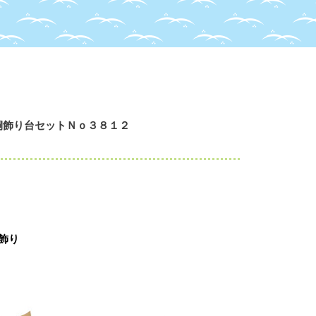
桐飾り台セットＮｏ３８１２
飾り