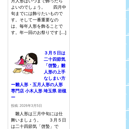
月人形はいつまで飾ったら
よいのでしょう。 四月中
旬までには飾りたいもので
す。そして一番重要なの
は、毎年人形を飾ることで
す。年一回のお祭りです […]
３月５日は
二十四節気
「啓蟄」雛
人形の上手
なしまい方
ー雛人形・五月人形の人形
専門店 小木人形 埼玉県 岩槻
ー
投稿: 2026年3月5日
雛人形は三月中旬には仕
舞いましょう。 ３月５日
は二十四節気「啓蟄」で