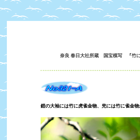
奈良 春日大社所蔵 国宝模写 『竹
鎧の大袖には竹に虎雀金物、兜には竹に雀金物