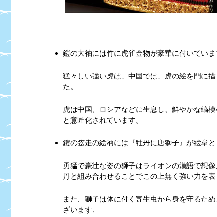
鎧の大袖には竹に虎雀金物が豪華に付いていま
猛々しい強い虎は、中国では、虎の絵を門に描
た。
虎は中国、ロシアなどに生息し、鮮やかな縞模
と意匠化されています。
鎧の弦走の絵柄には『牡丹に唐獅子』が絵韋と
勇猛で豪壮な姿の獅子はライオンの漢語で想像
丹と組み合わせることでこの上無く強い力を表
また、獅子は体に付く寄生虫から身を守るため
ざいます。