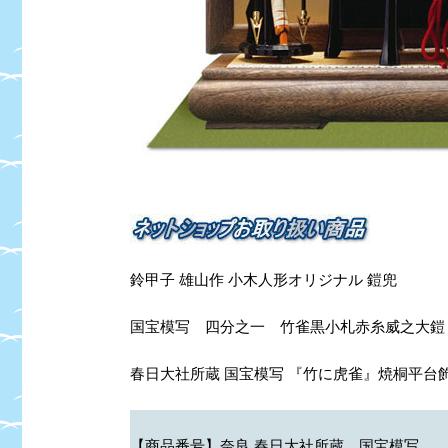
鈴甲子 雄山作 小木人形オリジナル 鎧兜
国宝模写 四分之一 竹雀黒小札赤糸威之大鎧
春日大社所蔵 国宝模写 『竹に虎雀』焼桐平台
【商品番号】
奈良 春日大社所蔵 国宝模写