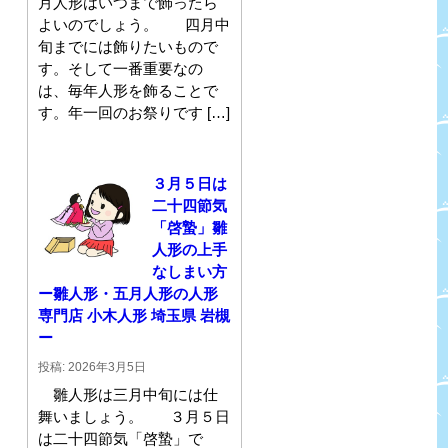
月人形はいつまで飾ったら
よいのでしょう。 四月中
旬までには飾りたいもので
す。そして一番重要なの
は、毎年人形を飾ることで
す。年一回のお祭りです […]
３月５日は
二十四節気
「啓蟄」雛
人形の上手
なしまい方
ー雛人形・五月人形の人形
専門店 小木人形 埼玉県 岩槻
ー
投稿: 2026年3月5日
雛人形は三月中旬には仕
舞いましょう。 ３月５日
は二十四節気「啓蟄」で