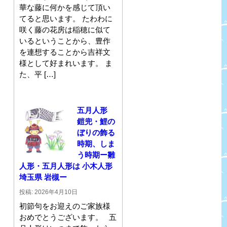
華な藤に何かを感じて頂い
てると思います。 たわわに
咲く藤の花房は稲穂に似て
いるということから、豊作
を連想することから吉祥文
様として好まれいます。 ま
た、平 […]
五月人形
鎧兜・鯉の
ぼりの飾る
時期、しま
う時期ー雛
人形・五月人形は 小木人形
埼玉県 岩槻ー
投稿: 2026年4月10日
初節句をお迎えのご家族様
おめでとうございます。 五