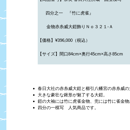
四分之一 『竹に虎雀』
金物赤糸威大鎧飾りＮｏ３２１-Ａ
【価格】¥396,000（税込）
【サイズ】間口84cm×奥行45cm×高さ85cm
春日大社の赤糸威大鎧と櫛引八幡宮の赤糸威の
大きな豪壮な鍬形が魅了する大鎧。
鎧の大袖には竹に虎雀金物、兜には竹に雀金物
四分の一模写 人気商品です。