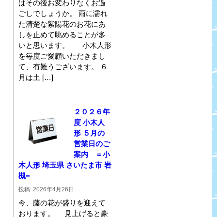
はその後お変わりなくお過
ごしでしょうか。 雨に濡れ
た清楚な紫陽花のお花にあ
しを止めて眺めることが多
いと思います。 小木人形
を毎度ご愛顧いただきまし
て、有難うございます。 ６
月は土 […]
２０２６年
度 小木人
形 ５月の
営業日のご
案内 ＝小
木人形 埼玉県 さいたま市 岩
槻=
投稿: 2026年4月26日
今、藤の花が盛りを迎えて
おります。 見上げると豪