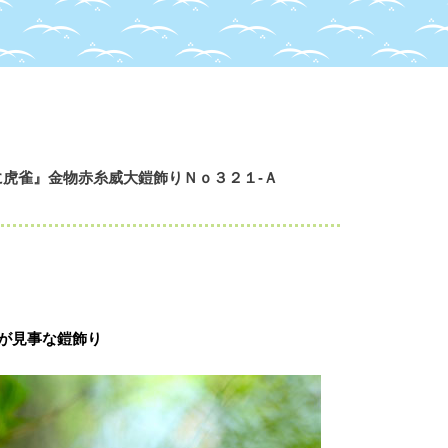
に虎雀』金物赤糸威大鎧飾りＮｏ３２１-Ａ
が見事な鎧飾り