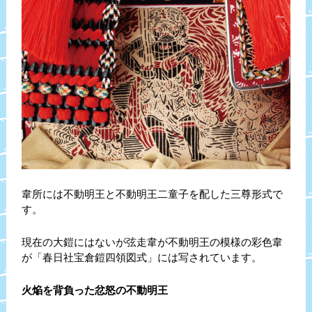
韋所には不動明王と不動明王二童子を配した三尊形式で
す。
現在の大鎧にはないが弦走韋が不動明王の模様の彩色韋
が「春日社宝倉鎧四領図式」には写されています。
火焔を背負った忿怒の不動明王