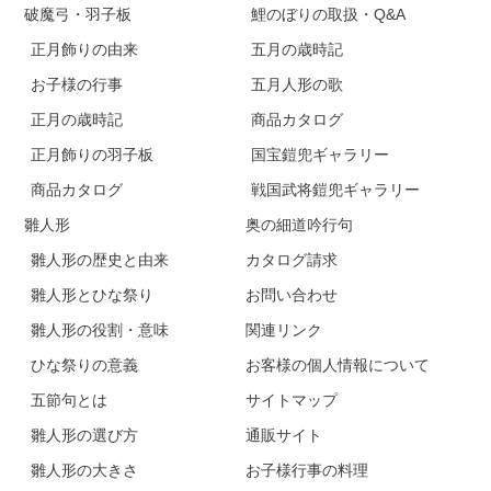
破魔弓・羽子板
鯉のぼりの取扱・Q&A
正月飾りの由来
五月の歳時記
お子様の行事
五月人形の歌
正月の歳時記
商品カタログ
正月飾りの羽子板
国宝鎧兜ギャラリー
商品カタログ
戦国武将鎧兜ギャラリー
雛人形
奥の細道吟行句
雛人形の歴史と由来
カタログ請求
雛人形とひな祭り
お問い合わせ
雛人形の役割・意味
関連リンク
ひな祭りの意義
お客様の個人情報について
五節句とは
サイトマップ
雛人形の選び方
通販サイト
雛人形の大きさ
お子様行事の料理