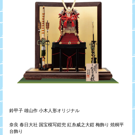
鈴甲子 雄山作 小木人形オリジナル
奈良 春日大社 国宝模写鎧兜 紅糸威之大鎧 梅飾り 焼桐平
台飾り