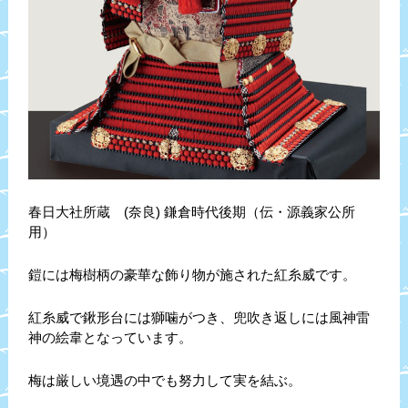
春日大社所蔵 (奈良) 鎌倉時代後期（伝・源義家公所
用）
鎧には梅樹柄の豪華な飾り物が施された紅糸威です。
紅糸威で鍬形台には獅噛がつき、兜吹き返しには風神雷
神の絵韋となっています。
梅は厳しい境遇の中でも努力して実を結ぶ。