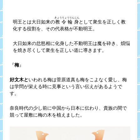
きょうりょうりんじん
明王とは大日如来の
教令輪身
として衆生を正しく教
化する役割を、その代表格が不動明王。
大日如来の忿怒相に化身した不動明王は魔を砕き、煩悩
を焼き尽くして衆生を正しい道に導きます。
『
梅
』
好文木と
いわれる梅は菅原道真も梅をこよなく愛し、梅
は学問が栄える時に見事という言い伝えがあるようで
す。
奈良時代の少し前に中国から日本に伝わり、貴族の間で
競って屋敷に梅の木を植えました。