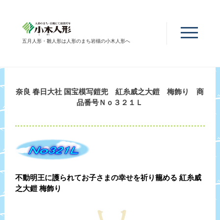
五月人形・雛人形は人形のまち岩槻の小木人形へ
奈良 春日大社 国宝模写鎧兜 紅糸威之大鎧 梅飾り 商
品番号Ｎｏ３２１Ｌ
不動明王に護られてお子さまの幸せを祈り籠める 紅糸威
之大鎧 梅飾り