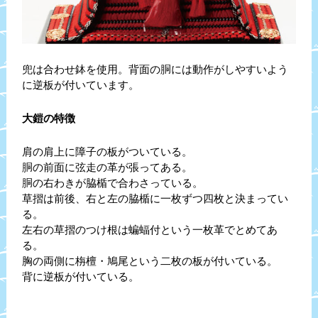
兜は合わせ鉢を使用。背面の胴には動作がしやすいよう
に逆板が付いています。
大鎧の特徴
肩の肩上に障子の板がついている。
胴の前面に弦走の革が張ってある。
胴の右わきが脇楯で合わさっている。
草摺は前後、右と左の脇楯に一枚ずつ四枚と決まってい
る。
左右の草摺のつけ根は蝙蝠付という一枚革でとめてあ
る。
胸の両側に栴檀・鳩尾という二枚の板が付いている。
背に逆板が付いている。