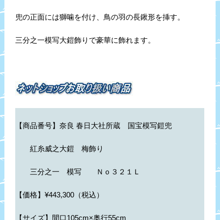
兜の正面には獅噛を付け、鳥の羽の長鍬形を挿す。
三分之一模写大鎧飾りで豪華に飾れます。
【商品番号】
奈良 春日大社所蔵 国宝模写鎧兜
紅糸威之大鎧 梅飾り
三分之一 模写
Ｎｏ３２１Ｌ
【価格】¥443,300（税込）
【サイズ】間口105cm×奥行55cm