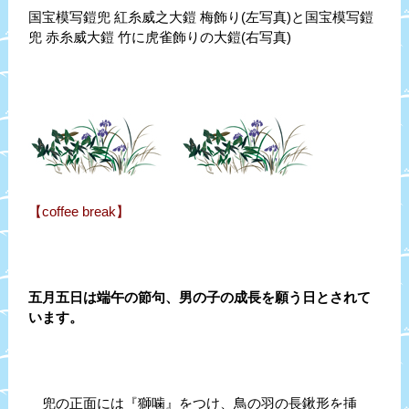
国宝模写鎧兜 紅糸威之大鎧 梅飾り(左写真)と国宝模写鎧
兜 赤糸威大鎧 竹に虎雀飾りの大鎧(右写真)
【coffee break】
五月五日は端午の節句、男の子の成長を願う日とされて
います。
兜の正面には『獅噛』をつけ、鳥の羽の長鍬形を挿