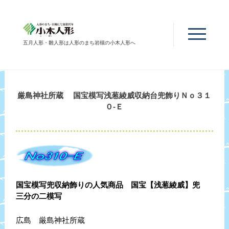
五月人形・雛人形は人形のまち岩槻の小木人形へ
厳島神社所蔵 国宝模写浅葱綾威収納台兜飾りＮｏ３１
０-Ｅ
国宝模写兜収納飾りの人気商品 国宝【浅葱綾威】兜
三分の二模写
広島 厳島神社所蔵