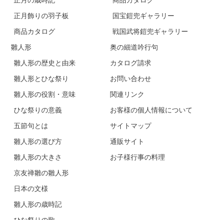
正月飾りの羽子板
国宝鎧兜ギャラリー
商品カタログ
戦国武将鎧兜ギャラリー
雛人形
奥の細道吟行句
雛人形の歴史と由来
カタログ請求
雛人形とひな祭り
お問い合わせ
雛人形の役割・意味
関連リンク
ひな祭りの意義
お客様の個人情報について
五節句とは
サイトマップ
雛人形の選び方
通販サイト
雛人形の大きさ
お子様行事の料理
京友禅雛の雛人形
日本の文様
雛人形の歳時記
ひな祭りの歌