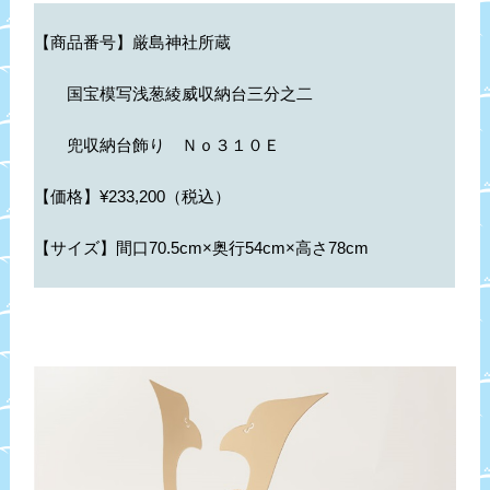
【商品番号】厳島神社所蔵
国宝模写浅葱綾威収納台三分之二
兜収納台飾り Ｎｏ３１０Ｅ
【価格】¥233,200（税込）
【サイズ】間口70.5cm×奥行54cm×高さ78cm