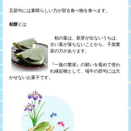
五節句には素晴らしい力が宿る食べ物を食べます。
柏餅
とは
柏の葉は、新芽が出ないうちは、
古い葉が落ちないことから、子孫繁
栄の力があります。
『一族の繁栄』の願いを籠めて使わ
れ縁起物として、端午の節句には欠
かせないお菓子です。