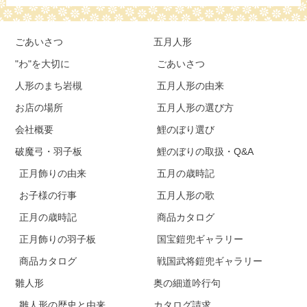
ごあいさつ
五月人形
"わ"を大切に
ごあいさつ
人形のまち岩槻
五月人形の由来
お店の場所
五月人形の選び方
会社概要
鯉のぼり選び
破魔弓・羽子板
鯉のぼりの取扱・Q&A
正月飾りの由来
五月の歳時記
お子様の行事
五月人形の歌
正月の歳時記
商品カタログ
正月飾りの羽子板
国宝鎧兜ギャラリー
商品カタログ
戦国武将鎧兜ギャラリー
雛人形
奥の細道吟行句
雛人形の歴史と由来
カタログ請求