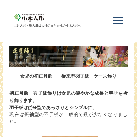
五月人形・雛人形は人形のまち岩槻の小木人形へ
女児の初正月飾 従来型羽子板 ケース飾り
初正月飾 羽子板飾りは女児の健やかな成長と幸せを祈
り飾ります。
羽子板は従来型であっさりとシンプルに。
現在は振袖型の羽子板が一般的で数が少なくなりまし
た。