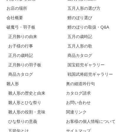
お店の場所
五月人形の選び方
会社概要
鯉のぼり選び
破魔弓・羽子板
鯉のぼりの取扱・Q&A
正月飾りの由来
五月の歳時記
お子様の行事
五月人形の歌
正月の歳時記
商品カタログ
正月飾りの羽子板
国宝鎧兜ギャラリー
商品カタログ
戦国武将鎧兜ギャラリー
雛人形
奥の細道吟行句
雛人形の歴史と由来
カタログ請求
雛人形とひな祭り
お問い合わせ
雛人形の役割・意味
関連リンク
ひな祭りの意義
お客様の個人情報について
五節句とは
サイトマップ