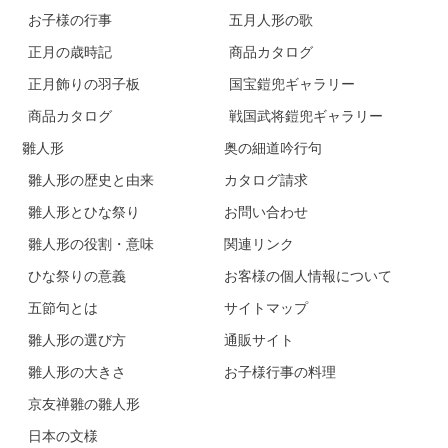
お子様の行事
五月人形の歌
正月の歳時記
商品カタログ
正月飾りの羽子板
国宝鎧兜ギャラリー
商品カタログ
戦国武将鎧兜ギャラリー
雛人形
奥の細道吟行句
雛人形の歴史と由来
カタログ請求
雛人形とひな祭り
お問い合わせ
雛人形の役割・意味
関連リンク
ひな祭りの意義
お客様の個人情報について
五節句とは
サイトマップ
雛人形の選び方
通販サイト
雛人形の大きさ
お子様行事の料理
京友禅雛の雛人形
日本の文様