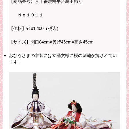
【商品番号】京十番焼桐平台親王飾り
Ｎｏ１０１１
【価格】¥191,400（税込）
【サイズ】間口84cm×奥行45cm×高さ45cm
おひなさまの衣装には立涌文様に桜の刺繍が施されてい
ます。