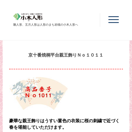
雛人形、五月人形は人形のまち岩槻の小木人形へ
京十番焼桐平台親王飾りＮｏ１０１１
豪華な親王飾りはうすい菫色の衣装に桜の刺繍で近づく
春を堪能していただけます。