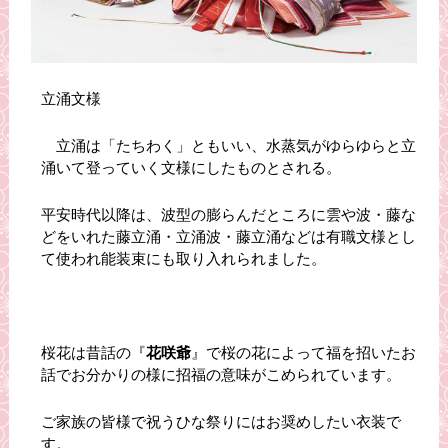
立涌文様
立涌は「たちわく」ともいい、水蒸気がゆらゆらと立
涌いて登っていく文様にしたものとされる。
平安時代以降は、波型の膨らんだところに雲や波・藤な
どをいれた藤立涌・立涌波・藤立涌などは有職文様とし
て使われ能装束にも取り入れられました。
桜花は昔話の『
花咲爺
』で桜の花によって福を招いたお
話でお分かりの様に招福の意味がこめられています。
ご家族の皆様で祝うひな祭りにはお奨めしたい衣装で
す。