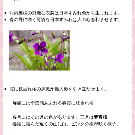
お内裏様の秀麗な衣裳は日本すみれ色から生まれます。
春の野に咲く可憐な日本すみれは人の心を和ませます。
霞に枝垂れ桜の屏風が雛人形を引き立たせます。
屏風には季節感あふれる春霞に枝垂れ桜
各月にはその月の色があります。
三月は
夢宵桜
春霞に霞んだ遠くの山に白、ピンクの桜が咲く様子
。