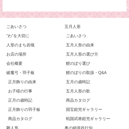
ごあいさつ
五月人形
"わ"を大切に
ごあいさつ
人形のまち岩槻
五月人形の由来
お店の場所
五月人形の選び方
会社概要
鯉のぼり選び
破魔弓・羽子板
鯉のぼりの取扱・Q&A
正月飾りの由来
五月の歳時記
お子様の行事
五月人形の歌
正月の歳時記
商品カタログ
正月飾りの羽子板
国宝鎧兜ギャラリー
商品カタログ
戦国武将鎧兜ギャラリー
雛人形
奥の細道吟行句