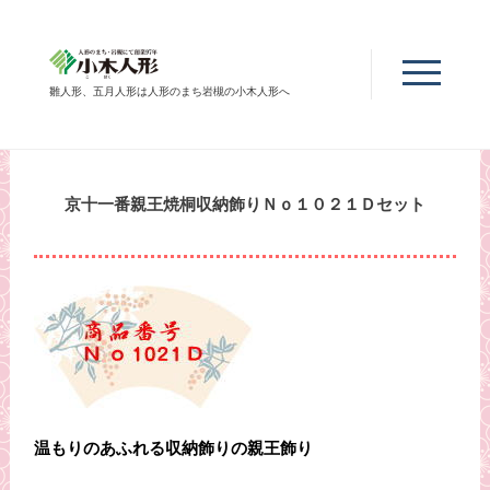
雛人形、五月人形は人形のまち岩槻の小木人形へ
京十一番親王焼桐収納飾りＮｏ１０２１Ｄセット
温もりのあふれる収納飾りの親王飾り