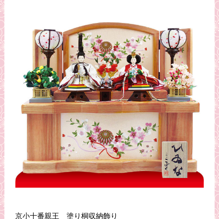
京小十番親王 塗り桐収納飾り