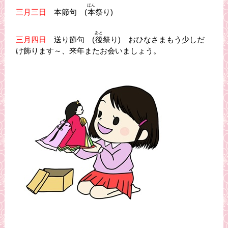
ほん
三月三日
本節句 (
本
祭り)
あと
三月四日
送り節句 (
後
祭り) おひなさまもう少しだ
け飾ります～、来年またお会いましょう。