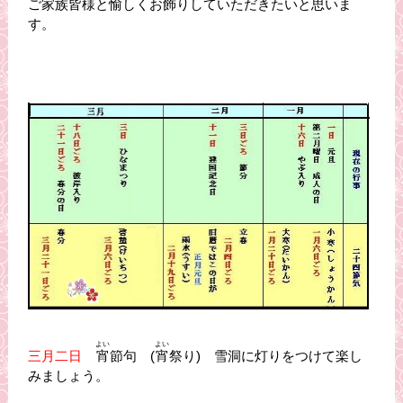
ご家族皆様と愉しくお飾りしていただきたいと思いま
す。
よい
よい
三月二日
宵
節句 (
宵
祭り) 雪洞に灯りをつけて楽し
みましょう。