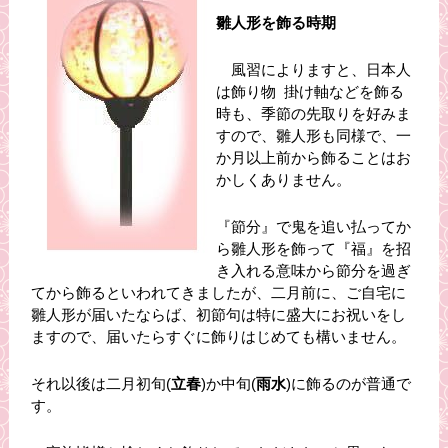
雛人形を飾る時期
風習によりますと、日本人
は飾り物 掛け軸などを飾る
時も、季節の先取りを好みま
すので、雛人形も同様で、一
か月以上前から飾ることはお
かしくありません。
『節分』で鬼を追い払ってか
ら雛人形を飾って『福』を招
き入れる意味から節分を過ぎ
てから飾るといわれてきましたが、二月前に、ご自宅に
雛人形が届いたならば、初節句は特に盛大にお祝いをし
ますので、届いたらすぐに飾りはじめても構いません。
それ以後は二月初旬(
立春
)か中旬(
雨水
)に飾るのが普通で
す。