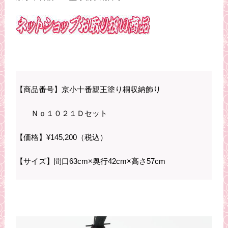
【商品番号】京小十番親王塗り桐収納飾り
Ｎｏ１０２１Ｄセット
【価格】¥145,200（税込）
【サイズ】間口63cm×奥行42cm×高さ57cm