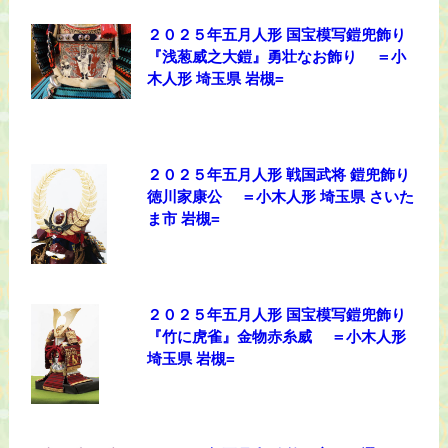
２０２５年五月人形 国宝模写鎧兜飾り
『浅葱威之大鎧』勇壮なお飾り ＝小
木人形 埼玉県 岩槻=
２０２５年五月人形 戦国武将 鎧兜飾り
徳川家康公 ＝小木人形 埼玉県 さいた
ま市 岩槻=
２０２５年五月人形 国宝模写鎧兜飾り
『竹に虎雀』金物赤糸威 ＝小木人形
埼玉県 岩槻=