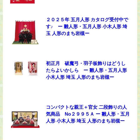
２０２５年 五月人形 カタログ受付中で
す♪ ー 雛人形・五月人形 小木人形 埼
玉 人形のまち岩槻ー
初正月 破魔弓・羽子板飾りはどうし
たらよいかしら ー 雛人形・五月人形
小木人形 埼玉 人形のまち岩槻ー
コンパクトな親王＋官女 二段飾りの人
気商品 No２９９５Ａ ー 雛人形・五月
人形 小木人形 埼玉 人形のまち岩槻ー