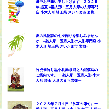
暑中お見舞い申し上げます ２０２５
年 盛夏 =雛人形・五月人形の人形専門
店 小木人形 埼玉県 さいたま市 岩槻=
夏の風物詩の七夕飾りを楽しみません
か =雛人形・五月人形の人形専門店 小
木人形 埼玉県 さいたま市 岩槻=
竹虎雀飾り黒小札赤糸威之大鎧模写の
ご案内です。ー 雛人形・五月人形 小木
人形 埼玉 人形のまち岩槻ー
２０２５年７月１日『氷室の節句』ー