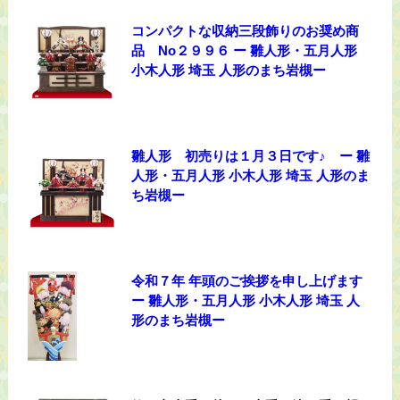
コンパクトな収納三段飾りのお奨め商
品 No２９９６ ー 雛人形・五月人形
小木人形 埼玉 人形のまち岩槻ー
雛人形 初売りは１月３日です♪ ー 雛
人形・五月人形 小木人形 埼玉 人形のま
ち岩槻ー
令和７年 年頭のご挨拶を申し上げます
ー 雛人形・五月人形 小木人形 埼玉 人
形のまち岩槻ー