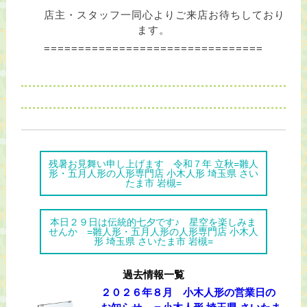
店主・スタッフ一同心よりご来店お待ちしており
ます。
================================
残暑お見舞い申し上げます 令和７年 立秋=雛人
形・五月人形の人形専門店 小木人形 埼玉県 さい
たま市 岩槻=
本日２９日は伝統的七夕です♪ 星空を楽しみま
せんか =雛人形・五月人形の人形専門店 小木人
形 埼玉県 さいたま市 岩槻=
過去情報一覧
２０２６年８月 小木人形の営業日の