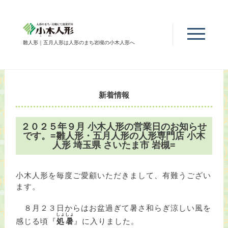
雛人形｜五月人形は人形のまち岩槻の小木人形へ
新着情報
２０２５年９月 小木人形の営業日のお知らせ
です。=雛人形・五月人形の人形専門店 小木
人形 埼玉県 さいたま市 岩槻=
小木人形を毎度ご愛顧いただきまして、有難うござい
ます。
８月２３日からはお盆過ぎて暑さ和らぎ涼しい風を
しょしょ
感じる頃『
処暑
』に入りました。