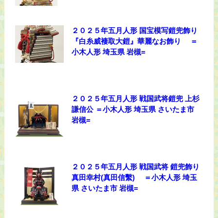
２０２５年五月人形 国宝模写鎧兜飾り
『白糸威褄取大鎧』華麗なお飾り ＝
小木人形 埼玉県 岩槻=
２０２５年五月人形 戦国武将鎧兜 上杉
謙信公 ＝小木人形 埼玉県 さいたま市
岩槻=
２０２５年五月人形 戦国武将 鎧兜飾り
真田幸村(真田信繫) ＝小木人形 埼玉
県 さいたま市 岩槻=