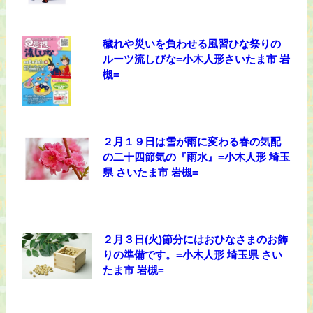
穢れや災いを負わせる風習ひな祭りの
ルーツ流しびな=小木人形さいたま市 岩
槻=
２月１９日は雪が雨に変わる春の気配
の二十四節気の『雨水』=小木人形 埼玉
県 さいたま市 岩槻=
２月３日(火)節分にはおひなさまのお飾
りの準備です。=小木人形 埼玉県 さい
たま市 岩槻=