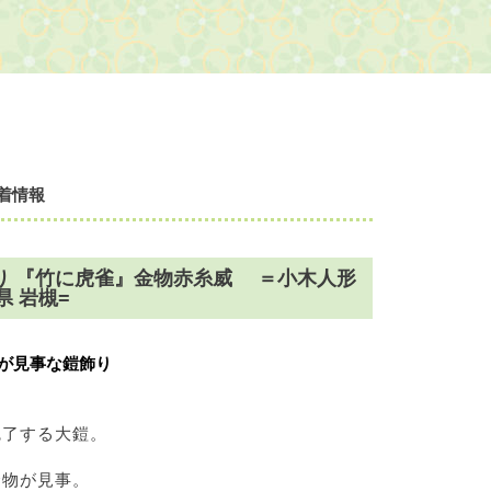
着情報
り 『竹に虎雀』金物赤糸威 ＝小木人形
県 岩槻=
が見事な鎧飾り
魅了する大鎧。
金物が見事。