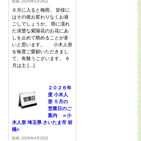
投稿: 2026年5月26日
６月に入ると梅雨。 皆様に
はその後お変わりなくお過
ごしでしょうか。 雨に濡れ
た清楚な紫陽花のお花にあ
しを止めて眺めることが多
いと思います。 小木人形
を毎度ご愛顧いただきまし
て、有難うございます。 ６
月は土 […]
２０２６年
度 小木人
形 ５月の
営業日のご
案内 ＝小
木人形 埼玉県 さいたま市 岩
槻=
投稿: 2026年4月26日