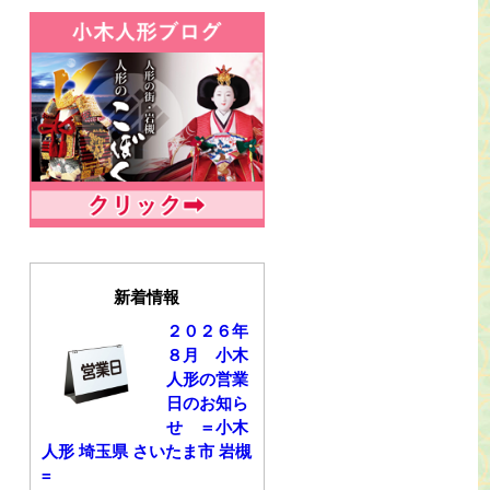
新着情報
２０２６年
８月 小木
人形の営業
日のお知ら
せ ＝小木
人形 埼玉県 さいたま市 岩槻
=