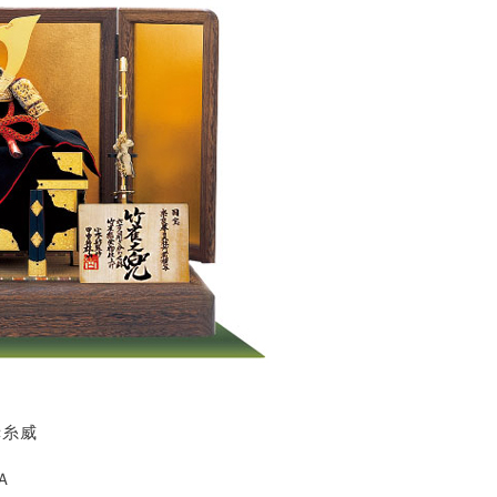
赤糸威
Ａ