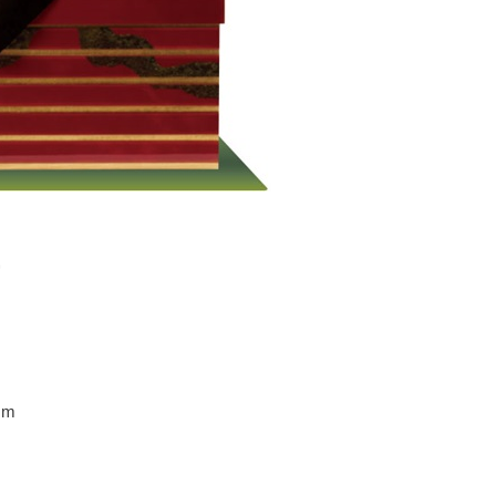
模写
二
cm