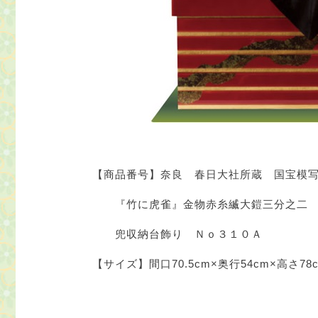
【商品番号】奈良 春日大社所蔵 国宝
『竹に虎雀』金物赤糸縅大鎧三分之
兜収納台飾り Ｎｏ３１０Ａ
【サイズ】間口70.5cm×奥行54cm×高さ78