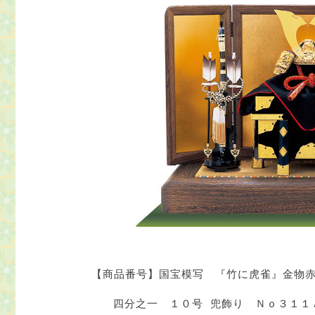
【商品番号】国宝模写 『竹に虎雀』金物
四分之一 １０号 兜飾り Ｎｏ３１１