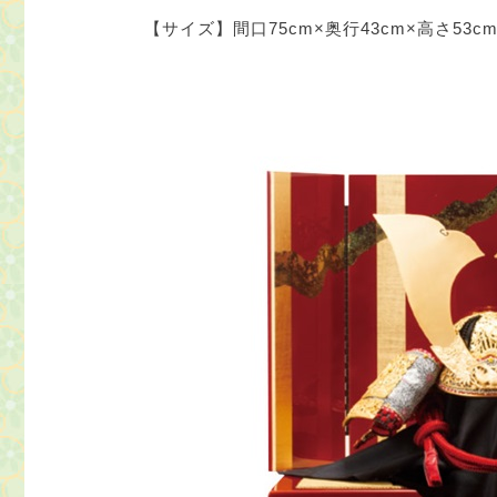
【サイズ】間口75cm×奥行43cm×高さ53c