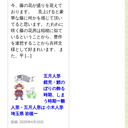
今、藤の花が盛りを迎えて
おります。 見上げると豪
華な藤に何かを感じて頂い
てると思います。 たわわに
咲く藤の花房は稲穂に似て
いるということから、豊作
を連想することから吉祥文
様として好まれいます。 ま
た、平 […]
五月人形
鎧兜・鯉の
ぼりの飾る
時期、しま
う時期ー雛
人形・五月人形は 小木人形
埼玉県 岩槻ー
投稿: 2026年4月10日