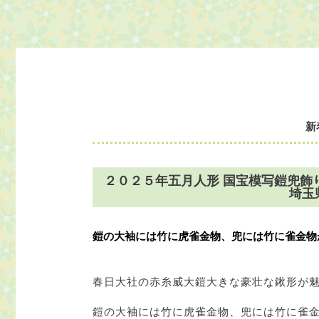
新
２０２５年五月人形 国宝模写鎧兜飾
埼玉
鎧の大袖には竹に虎雀金物、兜には竹に雀金物
春日大社の赤糸威大鎧大きな豪壮な鍬形が
鎧の大袖には竹に虎雀金物、兜には竹に雀