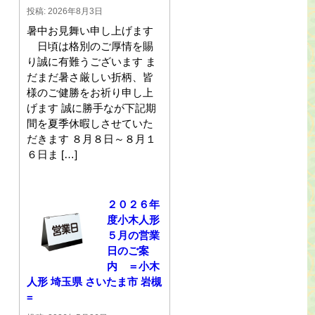
投稿: 2026年8月3日
暑中お見舞い申し上げます
日頃は格別のご厚情を賜
り誠に有難うございます ま
だまだ暑さ厳しい折柄、皆
様のご健勝をお祈り申し上
げます 誠に勝手なが下記期
間を夏季休暇しさせていた
だきます ８月８日～８月１
６日ま […]
２０２６年
度小木人形
５月の営業
日のご案
内 ＝小木
人形 埼玉県 さいたま市 岩槻
=